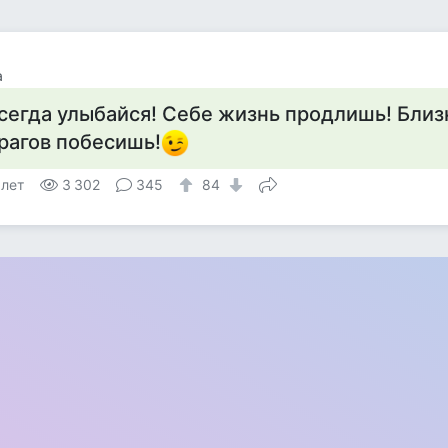
а
сегда улыбайся! Себе жизнь продлишь! Близ
рагов побесишь!
 лет
3 302
345
84