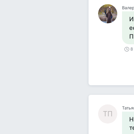
Вале
И
е
П
8
Татья
ТП
Н
т