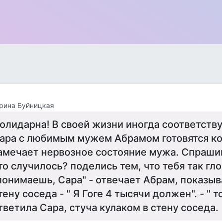
рина Буйницкая
олидарна! В своей жизни иногда соответству
ара с любимым мужем Абрамом готовятся ко 
амечает нервозное состояние мужа. Спрашив
то случилось? поделись тем, что тебя так гло
понимаешь, Сара" - отвечает Абрам, показыв
тену соседа - " Я Гоге 4 тысячи должен". - " т
тветила Сара, стуча кулаком в стену соседа.