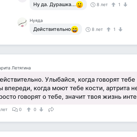
Ну да. Дурашка...
8 лет
1
Нуяда
Действительно
8 лет
1
рита Летягина
ействительно. Улыбайся, когда говорят тебе 
ы впереди, когда моют тебе кости, артрита не
росто говорят о тебе, значит твоя жизнь инт
 лет
0
0