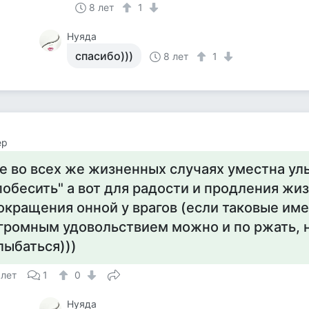
8 лет
1
Нуяда
спасибо)))
8 лет
1
ер
е во всех же жизненных случаях уместна улыб
побесить" а вот для радости и продления жиз
окращения онной у врагов (если таковые име
громным удовольствием можно и по ржать, 
лыбаться)))
 лет
1
0
Нуяда