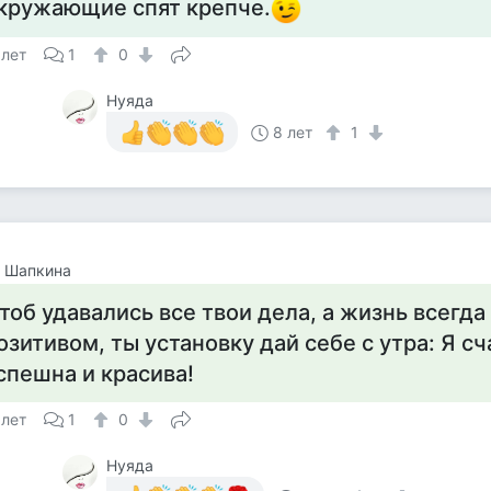
кружающие спят крепче.
 лет
1
0
Нуяда
8 лет
1
а Шапкина
тоб удавались все твои дела, а жизнь всегда
озитивом, ты установку дай себе с утра: Я сч
спешна и красива!
 лет
1
0
Нуяда