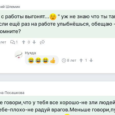
рий Шлемин
 с работы выгонят...
" уж не знаю что ты та
сли ещё раз на работе улыбнёшься, обещаю -
омните?
 лет
1
0
Нуяда
8 лет
1
на Посашкова
е говори,что у тебя все хорошо-не зли людей
ебе-плохо-не радуй врагов.Меньше говори,п