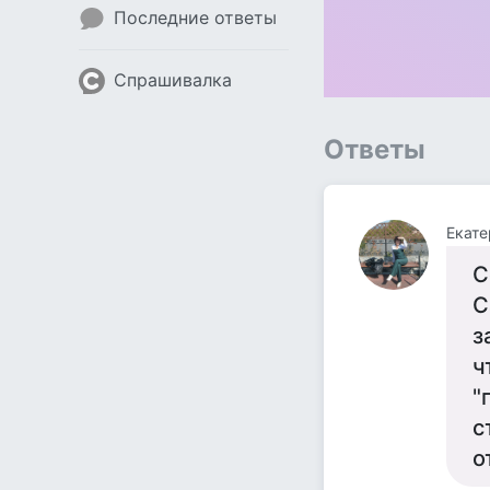
Последние ответы
Спрашивалка
Ответы
Екате
С
С
з
ч
"
с
о