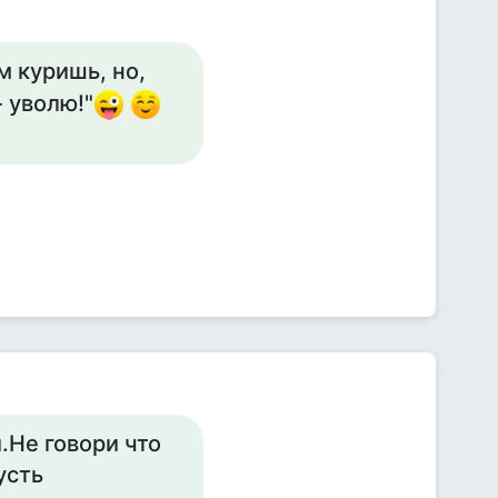
м куришь, но,
 уволю!"
.Не говори что
усть