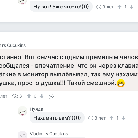
Ну вот! Уже что-то!))))
9 лет
1
mirs Cucukins
стинно! Вот сейчас с одним премилым чело
ообщался - впечатление, что он через клавиа
ёгкие в монитор выплёвывал, так ему нахами
ушка, просто душка!!! Такой смешной.
 лет
3
0
Нуяда
Нахамить вам? )))))
8 лет
1
Vladimirs Cucukins
VC