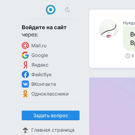
Нуяд
Войдите на сайт
В
через:
В
Mail.ru
Google
9
Яндекс
Фейсбук
ВКонтакте
Одноклассники
Задать вопрос
Главная страница