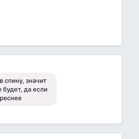
в спину, значит
 будет, да если
ереснее