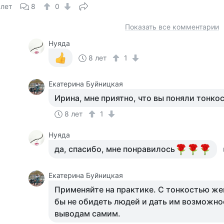
 лет
8
0
Показать все комментарии
Нуяда
8 лет
1
Екатерина Буйницкая
Ирина, мне приятно, что вы поняли тонкос
8 лет
1
Нуяда
да, спасибо, мне понравилось
Екатерина Буйницкая
Применяйте на практике. С тонкостью же
бы не обидеть людей и дать им возможно
выводам самим.