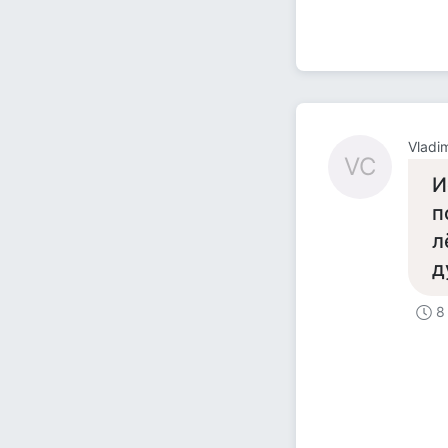
Vladi
VC
И
п
л
д
8