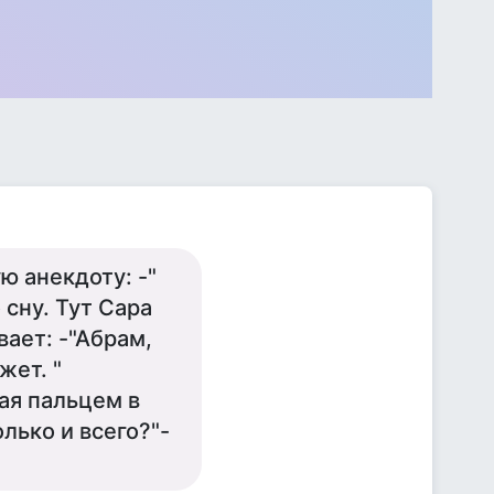
ю анекдоту: -"
сну. Тут Сара
ает: -"Абрам,
жет. "
ая пальцем в
олько и всего?"-