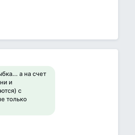
ка... а на счет
ни и
ются) с
не только