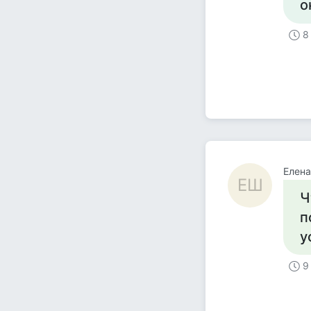
о
8
Елен
ЕШ
Ч
п
у
9