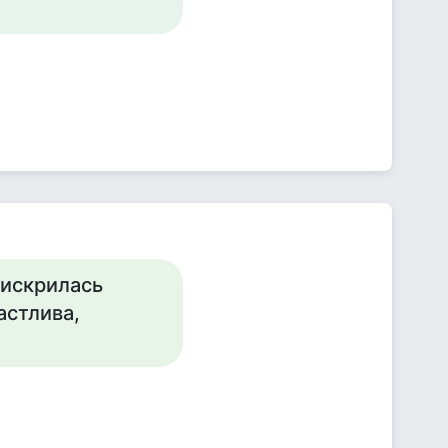
 искрилась
астлива,