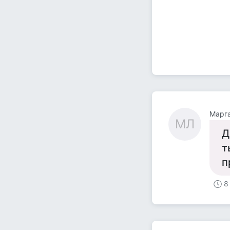
Марга
МЛ
Д
т
п
8