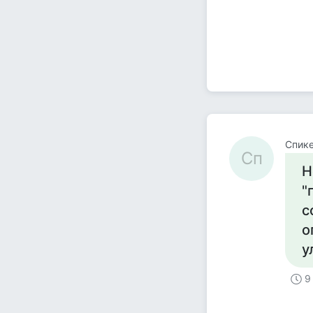
Спик
Сп
Н
"
с
о
у
9