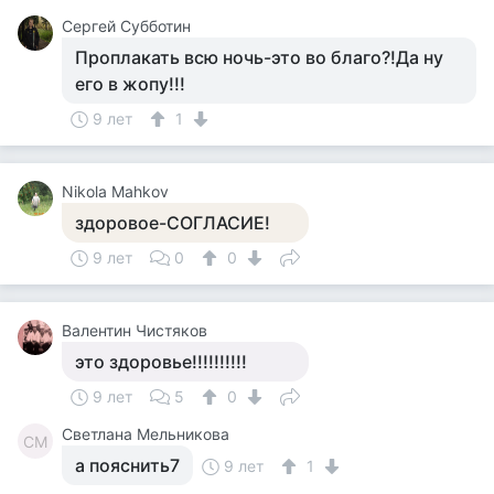
Сергей Субботин
Проплакать всю ночь-это во благо?!Да ну
его в жопу!!!
9 лет
1
Nikola Mahkov
здоровое-СОГЛАСИЕ!
9 лет
0
0
Валентин Чистяков
это здоровье!!!!!!!!!!
9 лет
5
0
Светлана Мельникова
СМ
а пояснить7
9 лет
1