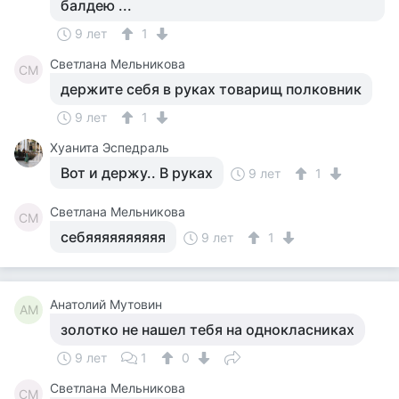
балдею ...
9 лет
1
Светлана Мельникова
СМ
держите себя в руках товарищ полковник
9 лет
1
Хуанита Эспедраль
Вот и держу.. В руках
9 лет
1
Светлана Мельникова
СМ
себяяяяяяяяяя
9 лет
1
Анатолий Мутовин
АМ
золотко не нашел тебя на однокласниках
9 лет
1
0
Светлана Мельникова
СМ