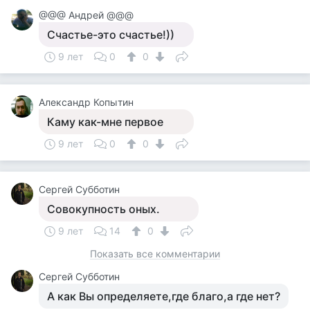
@@@ Андрей @@@
Счастье-это счастье!))
9 лет
0
0
Александр Копытин
Каму как-мне первое
9 лет
0
0
Сергей Субботин
Совокупность оных.
9 лет
14
0
Показать все комментарии
Сергей Субботин
А как Вы определяете,где благо,а где нет?