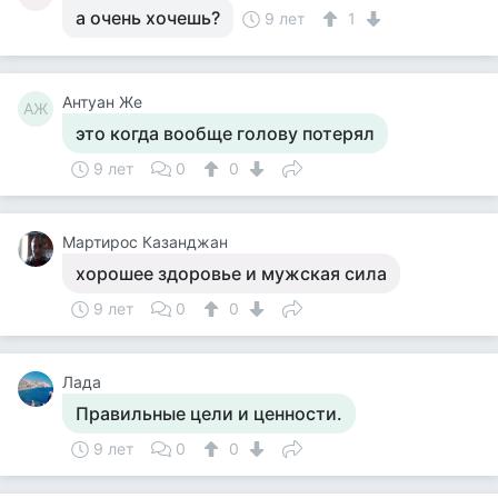
а очень хочешь?
9 лет
1
Антуан Же
АЖ
это когда вообще голову потерял
9 лет
0
0
Мартирос Казанджан
хорошее здоровье и мужская сила
9 лет
0
0
Лада
Правильные цели и ценности.
9 лет
0
0