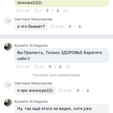
похожи))))))
9 лет
1
0
Светлана Мельникова
СМ
а что бывает?
9 лет
1
Хуанита Эспедраль
Вы Прелесть, Только ЗДОРОВЬЕ Берегите
себя !!
9 лет
23
0
Показать все комментарии
Светлана Мельникова
СМ
я про женскую))))
9 лет
1
Хуанита Эспедраль
Ну, так ещё этого не видел, хотя уже