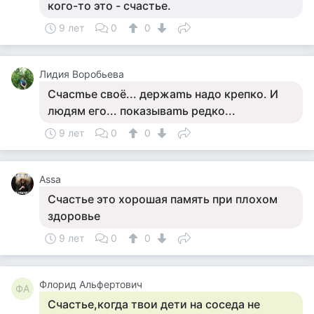
кого-то это - счастье.
9 лет
0
0
Лидия Воробьева
Счaсmьe свoё... дepжamь нaдo кpeпкo. И
людям eгo... пoкaзывamь peдкo...
9 лет
0
0
Assa
Счастье это хорошая память при плохом
здоровье
9 лет
0
0
Флорид Альфертович
ФА
Счастье,когда твои дети на соседа не