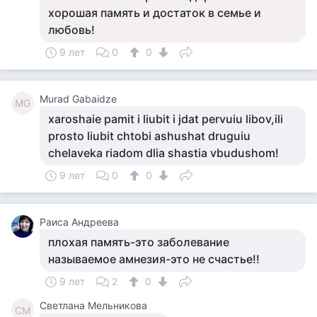
хорошая память и достаток в семье и
любовь!
9 лет
0
0
Murad Gabaidze
MG
xaroshaie pamit i liubit i jdat pervuiu libov,ili
prosto liubit chtobi ashushat druguiu
chelaveka riadom dlia shastia vbudushom!
9 лет
0
0
Раиса Андреева
плохая память-это заболевание
называемое амнезия-это не счастье!!
9 лет
2
0
Светлана Мельникова
СМ