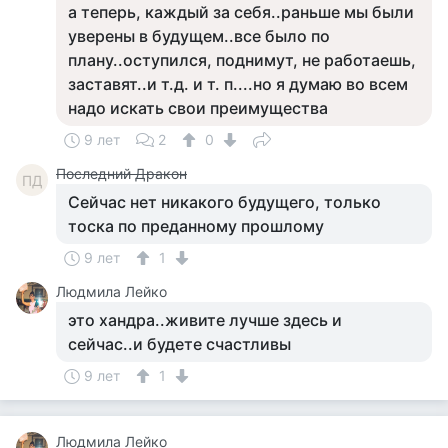
а теперь, каждый за себя..раньше мы были
уверены в будущем..все было по
плану..оступился, поднимут, не работаешь,
заставят..и т.д. и т. п....но я думаю во всем
надо искать свои преимущества
9 лет
2
0
Последний Дракон
ПД
Сейчас нет никакого будущего, только
тоска по преданному прошлому
9 лет
1
Людмила Лейко
это хандра..живите лучше здесь и
сейчас..и будете счастливы
9 лет
1
Людмила Лейко