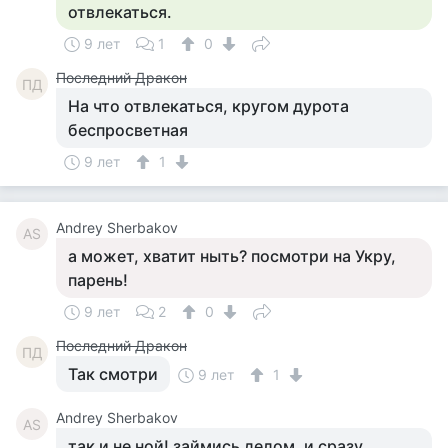
отвлекаться.
9 лет
1
0
Последний Дракон
ПД
На что отвлекаться, кругом дурота
беспросветная
9 лет
1
Andrey Sherbakov
AS
а может, хватит ныть? посмотри на Укру,
парень!
9 лет
2
0
Последний Дракон
ПД
Так смотри
9 лет
1
Andrey Sherbakov
AS
так и не ной! займись делом, и сразу