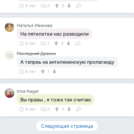
9 лет
0
0
Наталья Иванова
На пятилетки нас разводили
9 лет
1
0
Последний Дракон
ПД
А тепреь на антиленинскую пропаганду
9 лет
1
Irma Nagel
Вы правы , я тоже так считаю
9 лет
0
0
Следующая страница