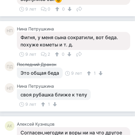
9 лет
0
0
Нина Петрушкина
НП
Фигня, у меня сына сократили, вот беда.
похуже кометы и т. д.
9 лет
2
0
Последний Дракон
ПД
Это общая беда
9 лет
1
Нина Петрушкина
НП
своя рубашка ближе к телу
9 лет
1
Алексей Кузнецов
АК
Согласен,негодяи и воры ни на что другое