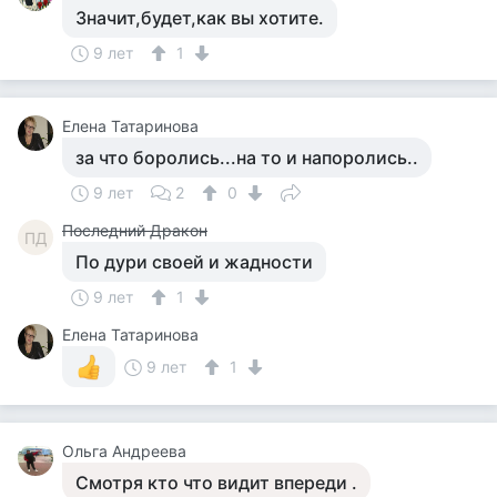
Значит,будет,как вы хотите.
9 лет
1
Елена Татаринова
за что боролись...на то и напоролись..
9 лет
2
0
Последний Дракон
ПД
По дури своей и жадности
9 лет
1
Елена Татаринова
9 лет
1
Ольга Андреева
Смотря кто что видит впереди .