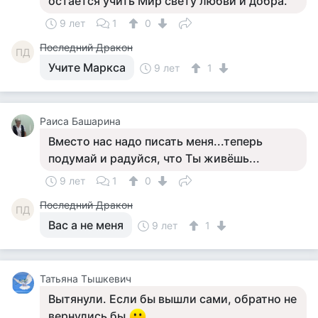
остается учить Мир свету любви и добра.
9 лет
1
0
Последний Дракон
ПД
Учите Маркса
9 лет
1
Раиса Башарина
Вместо нас надо писать меня...теперь
подумай и радуйся, что Ты живёшь...
9 лет
1
0
Последний Дракон
ПД
Вас а не меня
9 лет
1
Татьяна Тышкевич
Вытянули. Если бы вышли сами, обратно не
вернулись бы.