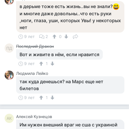
в дерьме тоже есть жизнь..вы не знали?
и многие даже довольны..что есть руки
,ноги, глаза, уши, которых Увы! у некоторых
нет
9 лет
2
0
Последний Дракон
ПД
Вот и живите в нём, если нравится
9 лет
1
Людмила Лейко
так куда денешься? на Марс еще нет
билетов
9 лет
1
Алексей Кузнецов
АК
Им нужен внешний враг не сша с украиной