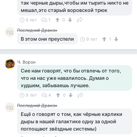
так черные дыры,чтобы им тырить никто не
мешал,это старый воровской трюк
9 лет
1
0
Последний Дракон
ПД
В этом они преуспели
9 лет
1
Ч. Ворон
Сие нам говорят, что бы отвлечь от того,
что на нас уже навалилось. Думая о
худшем, забываешь лучшее.
9 лет
4
0
Последний Дракон
ПД
Ещё о говорят о том, как чёрные карлики
дыры в нашей галактике одну за одной
поглощают звёздные системы)