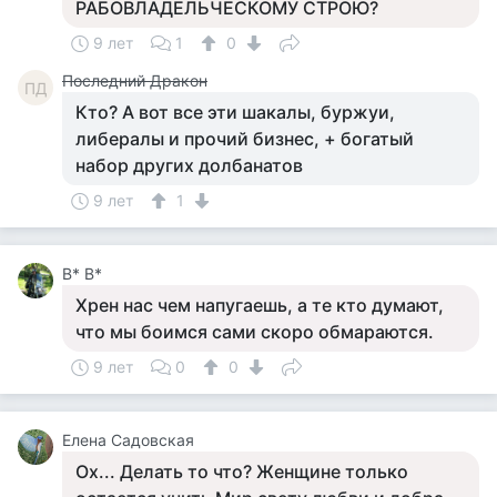
РАБОВЛАДЕЛЬЧЕСКОМУ СТРОЮ?
9 лет
1
0
Последний Дракон
ПД
Кто? А вот все эти шакалы, буржуи,
либералы и прочий бизнес, + богатый
набор других долбанатов
9 лет
1
В* В*
Хрен нас чем напугаешь, а те кто думают,
что мы боимся сами скоро обмараются.
9 лет
0
0
Елена Садовская
Ох... Делать то что? Женщине только