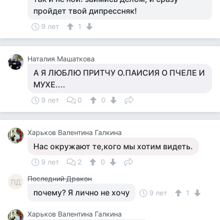
пройдет твой дипрессняк!
9 лет
1
Наталия Машаткова
А Я ЛЮБЛЮ ПРИТЧУ О.ПАИСИЯ О ПЧЕЛЕ И
МУХЕ....
9 лет
0
0
Харьков Валентина Галкина
Нас окружают те,кого мы хотим видеть.
9 лет
2
0
Последний Дракон
ПД
почему? Я лично не хочу
9 лет
1
Харьков Валентина Галкина