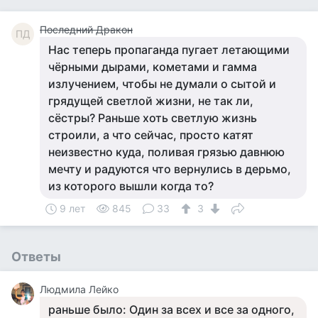
Последний Дракон
ПД
Нас теперь пропаганда пугает летающими
чёрными дырами, кометами и гамма
излучением, чтобы не думали о сытой и
грядущей светлой жизни, не так ли,
сёстры? Раньше хоть светлую жизнь
строили, а что сейчас, просто катят
неизвестно куда, поливая грязью давнюю
мечту и радуются что вернулись в дерьмо,
из которого вышли когда то?
9 лет
845
33
3
Ответы
Людмила Лейко
раньше было: Один за всех и все за одного,