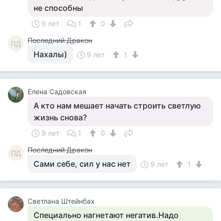
не способны
9 лет
1
0
Последний Дракон
ПД
Нахалы)
9 лет
1
Елена Садовская
А кто нам мешает начать строить светлую
жизнь снова?
9 лет
1
0
Последний Дракон
ПД
Сами себе, сил у нас нет
9 лет
1
Светлана Штейнбах
Специально нагнетают негатив.Надо