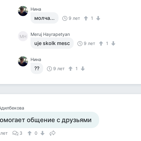
Нина
молча...
9 лет
1
Meruj Hayrapetyan
MH
uje skolk mesc
9 лет
1
Нина
??
9 лет
1
Адилбекова
омогает общение с друзьями
 лет
3
0