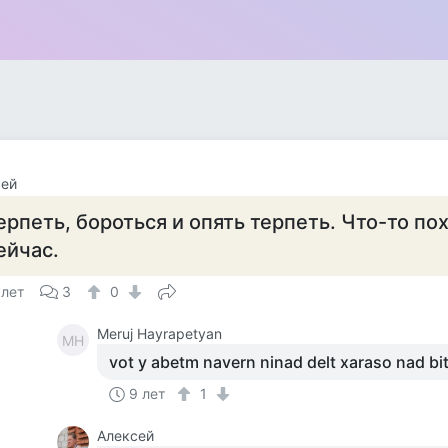
сей
ерпеть, бороться и опять терпеть. Что-то по
ейчас.
 лет
3
0
Meruj Hayrapetyan
MH
vot y abetm navern ninad delt xaraso nad bit
9 лет
1
Алексей