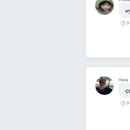
н
9
Нина
с
9