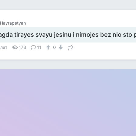
 Hayrapetyan
agda tirayes svayu jesinu i nimojes bez nio sto
 лет
173
11
0