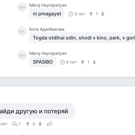
Meruj Hayrapetyan
MH
ni pmagayet
9 лет
1
Бота Адилбекова
БА
Togda otdihai odin, shodi v kino, park, v gor
Meruj Hayrapetyan
MH
SPASIBO
9 лет
1
айди другую и потеряй
 лет
1
0