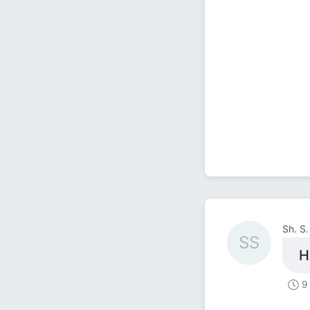
Sh. S.
SS
Н
9