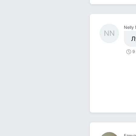
Nelly
NN
Л
9
Елена