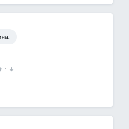
ина.
1