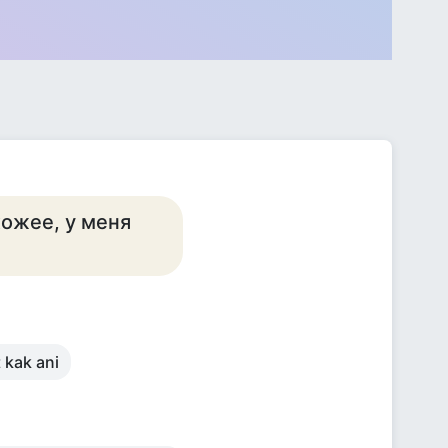
хожее, у меня
 kak ani