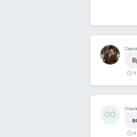
Серге
В
9
Ольга
ОО
в
9