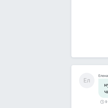
Елена
Ел
н
ч
9