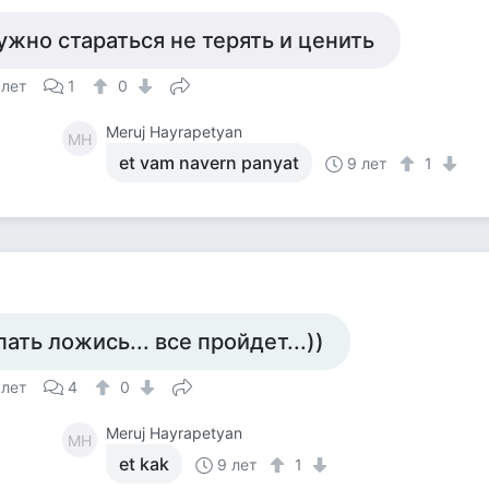
ужно стараться не терять и ценить
 лет
1
0
Meruj Hayrapetyan
MH
et vam navern panyat
9 лет
1
пать ложись... все пройдет...))
 лет
4
0
Meruj Hayrapetyan
MH
et kak
9 лет
1