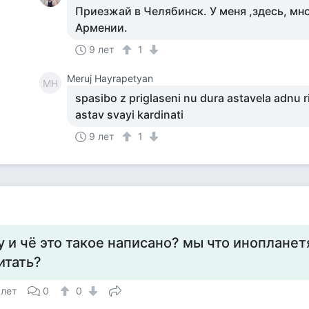
Приезжай в Челябинск. У меня ,здесь, мно
Армении.
9 лет
1
Meruj Hayrapetyan
MH
spasibo z priglaseni nu dura astavela adnu r
astav svayi kardinati
9 лет
1
у и чё это такое написано? мы что иноплане
итать?
 лет
0
0