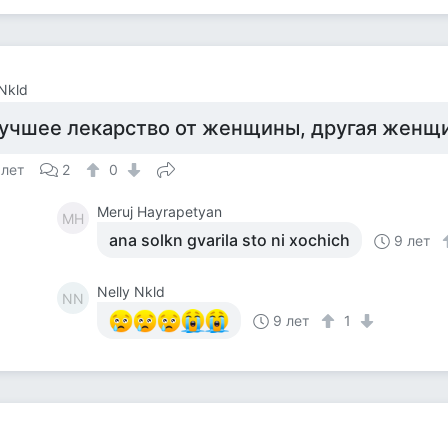
 Nkld
учшее лекарство от женщины, другая женщ
 лет
2
0
Meruj Hayrapetyan
MH
ana solkn gvarila sto ni xochich
9 лет
Nelly Nkld
NN
9 лет
1