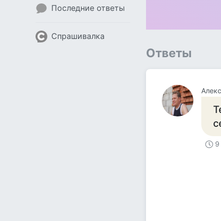
Последние ответы
Спрашивалка
Ответы
Алек
Т
с
9