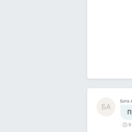
Бота 
БА
П
9