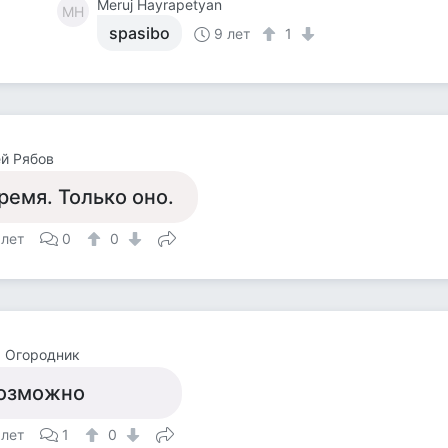
Meruj Hayrapetyan
MH
spasibo
9 лет
1
й Рябов
ремя. Только оно.
 лет
0
0
 Огородник
озможно
 лет
1
0