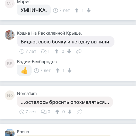
Мария
Ма
УМНИЧКА.
7 лет
1
Кошка На Раскаленной Крыше.
Видно, свою бочку и не одну выпили.
7 лет
1
0
Вадим Безбородов
ВБ
7 лет
1
Noma'lum
No
...осталось бросить опохмеляться...
7 лет
0
0
Елена