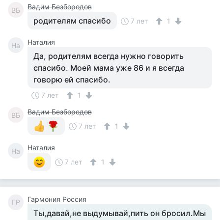
Вадим Безбородов
ВБ
родителям спасибо
7 лет
1
Наталия
На
Да, родителям всегда нужно говорить
спасибо. Моей мама уже 86 и я всегда
говорю ей спасибо.
7 лет
1
Вадим Безбородов
ВБ
7 лет
1
Наталия
На
7 лет
1
Гармония Россия
ГР
Ты,давай,не выдумывай,пить он бросил.Мы