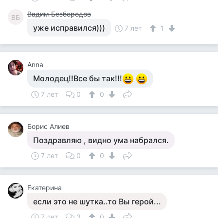
Вадим Безбородов
ВБ
уже исправился)))
7 лет
1
Anna
Молодец!!Все бы так!!!
7 лет
0
0
Борис Алиев
Поздравляю , видно ума набрался.
7 лет
0
0
Екатерина
если это не шутка..то Вы герой...
7 лет
3
0