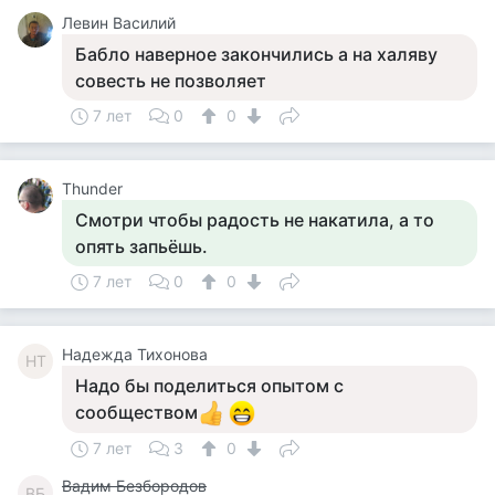
Левин Василий
Бабло наверное закончились а на халяву
совесть не позволяет
7 лет
0
0
Thunder
Смотри чтобы радость не накатила, а то
опять запьёшь.
7 лет
0
0
Надежда Тихонова
НТ
Надо бы поделиться опытом с
сообществом
7 лет
3
0
Вадим Безбородов
ВБ