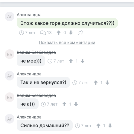
Александра
Ал
Этож какое горе должно случиться??))
7 лет
13
0
Показать все комментарии
Вадим Безбородов
ВБ
не мое)))
7 лет
1
Александра
Ал
Так и не вернулся?)
7 лет
1
Вадим Безбородов
ВБ
не а)))
7 лет
1
Александра
Ал
Сильно домашний??
7 лет
1