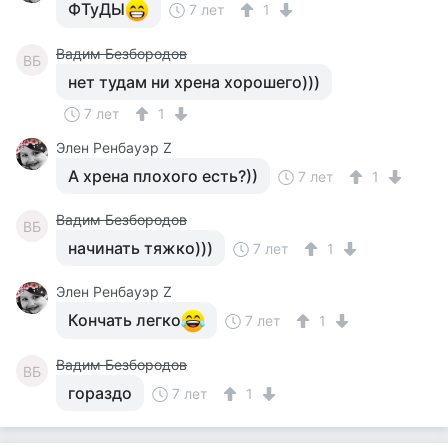
ФТуДЫ
7 лет
1
Вадим Безбородов
ВБ
нет тудам ни хрена хорошего)))
7 лет
1
Элен Ренбауэр Z
А хрена плохого есть?))
7 лет
1
Вадим Безбородов
ВБ
начинать тяжко)))
7 лет
1
Элен Ренбауэр Z
Кончать легко
7 лет
1
Вадим Безбородов
ВБ
гораздо
7 лет
1