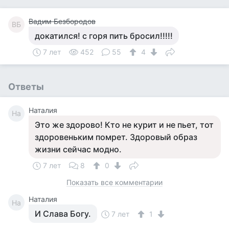
Вадим Безбородов
ВБ
докатился! с горя пить бросил!!!!!
7 лет
452
55
4
Ответы
Наталия
На
Это же здорово! Кто не курит и не пьет, тот
здоровеньким помрет. Здоровый образ
жизни сейчас модно.
7 лет
8
0
Показать все комментарии
Наталия
На
И Слава Богу.
7 лет
1