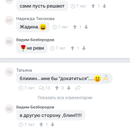
сами пусть решают
7 лет
1
Надежда Тихонова
НТ
Жадина.
7 лет
1
Вадим Безбородов
ВБ
не реви
7 лет
1
Татьяна
Та
блииин...мне бы "докатиться"....
7 лет
13
0
Показать все комментарии
Вадим Безбородов
ВБ
в другую сторону ,блин!!!!!
7 лет
1