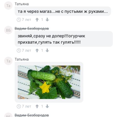
Татьяна
Та
та я через магаз...не с пустыми ж руками...
7 лет
1
Вадим Безбородов
ВБ
звиняй,сразу не допер!!!огурчик
прихвати,гулять так гулять!!!!!
7 лет
1
Татьяна
Та
7 лет
1
Вадим Безбородов
ВБ