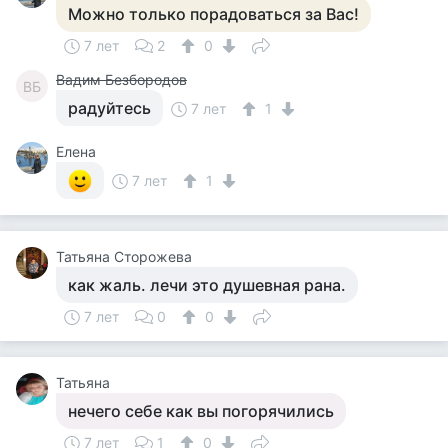
Можно только порадоваться за Вас!
7 лет
2
0
Вадим Безбородов
ВБ
радуйтесь
7 лет
1
Елена
7 лет
1
Татьяна Сторожева
как жаль. лечи это душевная рана.
7 лет
0
0
Татьяна
нечего себе как вы погорячились
7 лет
1
0