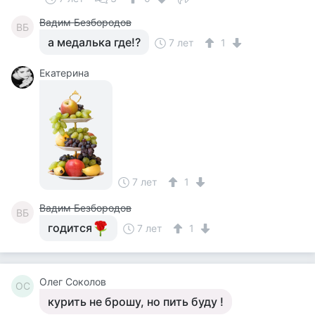
Вадим Безбородов
ВБ
а медалька где!?
7 лет
1
Екатерина
7 лет
1
Вадим Безбородов
ВБ
годится
7 лет
1
Олег Соколов
ОС
курить не брошу, но пить буду !