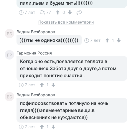
пили,пьем и будем пить!!!)))))))
7 лет
77
0
Показать все комментарии
Вадим Безбородов
ВБ
))))ты не одинока))))))))))
7 лет
1
Гармония Россия
ГР
Когда оно есть,появляется теплота в
отношениях.Забота друг о друге,а потом
приходит понятие счастья .
7 лет
1
Вадим Безбородов
ВБ
пофилосовствовать потянуло на ночь
глядя))))элеменетарные вещи,в
обьяснениях не нуждаются))
7 лет
1