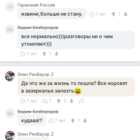
Гармония Россия
ГР
извини,больше не стану.
7 лет
1
Вадим Безбородов
ВБ
все нормально)))разговоры ни о чем
утомляют)))
7 лет
1
Элен Ренбауэр Z
Да что же за жизнь то пошла? Все норовят
в зазеркалье залезть
7 лет
7
0
Вадим Безбородов
ВБ
кудааа!?
7 лет
1
Элен Ренбауэр Z