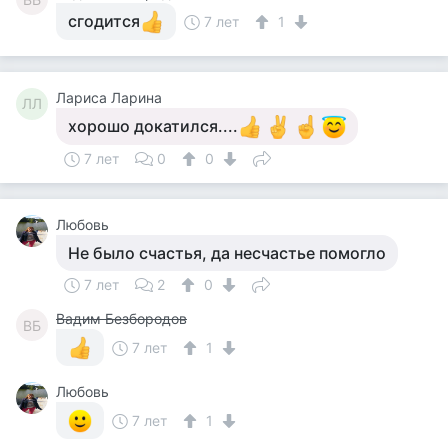
сгодится
7 лет
1
Лариса Ларина
ЛЛ
хорошо докатился....
7 лет
0
0
Любовь
Не было счастья, да несчастье помогло
7 лет
2
0
Вадим Безбородов
ВБ
7 лет
1
Любовь
7 лет
1