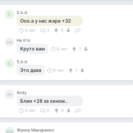
S.b.d.
S.
Ооо.а у нас жара +32
6 лет
2
0
Не Кто
НК
Круто вам
6 лет
1
S.b.d.
S.
Это дааа
6 лет
1
Andy
An
Блин +28 за окном..
6 лет
0
0
Жанна Макаренко
ЖМ