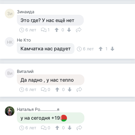
Зинаида
Зи
Это где? У нас ещё нет
6 лет
1
0
Не Кто
НК
Камчатка нас радует
6 лет
1
Виталий
Ви
Да ладно , у нас тепло
6 лет
0
0
Наталья Ро..............я
у на сегодня +19
6 лет
0
0