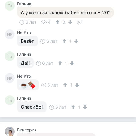
Галина
Га
А у меня за окном бабье лето и + 20°
6 лет
4
0
Не Кто
НК
Везёт
6 лет
1
Галина
Га
Да!!
6 лет
1
Не Кто
НК
6 лет
1
Галина
Га
Спасибо!
6 лет
1
Виктория