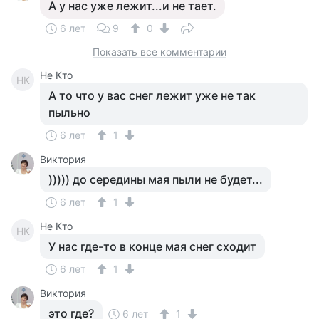
А у нас уже лежит...и не тает.
6 лет
9
0
Показать все комментарии
Не Кто
НК
А то что у вас снег лежит уже не так
пыльно
6 лет
1
Виктория
))))) до середины мая пыли не будет...
6 лет
1
Не Кто
НК
У нас где-то в конце мая снег сходит
6 лет
1
Виктория
это где?
6 лет
1