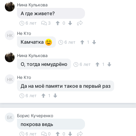
Нина Кулькова
А где живете?
6 лет
3
0
Не Кто
НК
Камчатка
6 лет
1
Нина Кулькова
О, тогда немудрёно
6 лет
1
Не Кто
НК
Да на моё памяти такое в первый раз
6 лет
1
Борис Кучеренко
БК
покрова ведь
6 лет
0
0