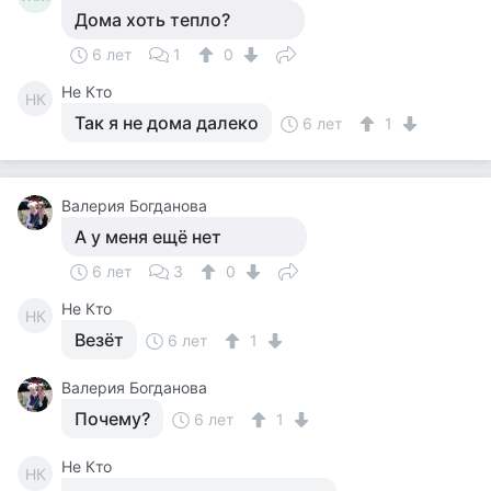
Дома хоть тепло?
6 лет
1
0
Не Кто
НК
Так я не дома далеко
6 лет
1
Валерия Богданова
А у меня ещё нет
6 лет
3
0
Не Кто
НК
Везёт
6 лет
1
Валерия Богданова
Почему?
6 лет
1
Не Кто
НК