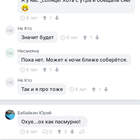
А у нас _солнце! Хоть с утра и обещали снег
6 лет
1
Не Кто
НК
Значит будет
6 лет
1
Несмеяна
Не
Пока нет. Может к ночи ближе соберётся.
6 лет
1
Не Кто
НК
Так и я про тоже
6 лет
1
Бабайкин Юрий
Охуе...ох как пасмурно!
6 лет
0
0