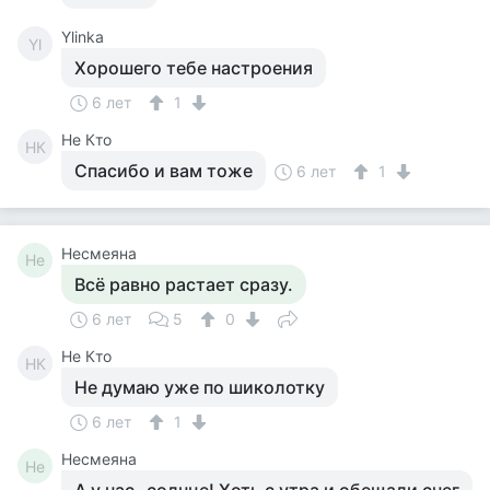
Ylinka
Yl
Хорошего тебе настроения
6 лет
1
Не Кто
НК
Спасибо и вам тоже
6 лет
1
Несмеяна
Не
Всё равно растает сразу.
6 лет
5
0
Не Кто
НК
Не думаю уже по шиколотку
6 лет
1
Несмеяна
Не