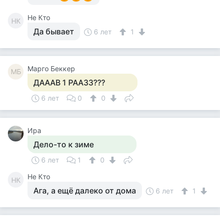
Не Кто
НК
Да бывает
6 лет
1
Mарго Беккер
MБ
ДАААВ 1 РААЗЗ???
6 лет
0
0
Ира
Дело-то к зиме
6 лет
1
0
Не Кто
НК
Ага, а ещё далеко от дома
6 лет
1