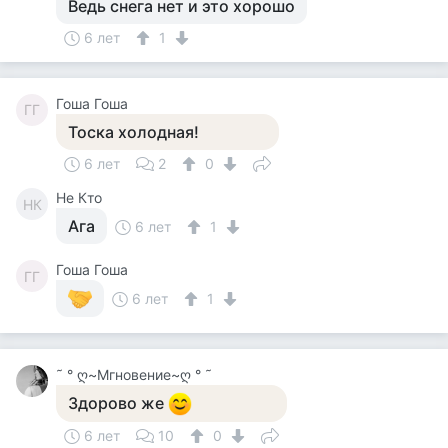
Ведь снега нет и это хорошо
6 лет
1
Гоша Гоша
ГГ
Тоска холодная!
6 лет
2
0
Не Кто
НК
Ага
6 лет
1
Гоша Гоша
ГГ
6 лет
1
˜ ° ღ~Мгновение~ღ ° ˜
Здорово же
6 лет
10
0