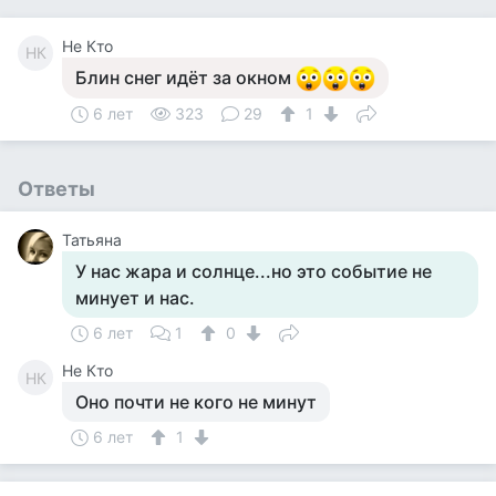
Не Кто
НК
Блин снег идёт за окном
6 лет
323
29
1
Ответы
Татьяна
У нас жара и солнце...но это событие не
минует и нас.
6 лет
1
0
Не Кто
НК
Оно почти не кого не минут
6 лет
1