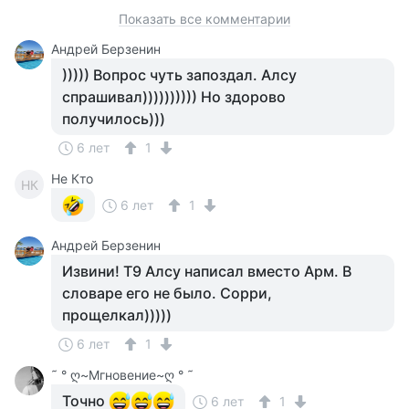
Показать все комментарии
Андрей Берзенин
))))) Вопрос чуть запоздал. Алсу
спрашивал)))))))))) Но здорово
получилось)))
6 лет
1
Не Кто
НК
6 лет
1
Андрей Берзенин
Извини! Т9 Алсу написал вместо Арм. В
словаре его не было. Сорри,
прощелкал)))))
6 лет
1
˜ ° ღ~Мгновение~ღ ° ˜
Точно
6 лет
1