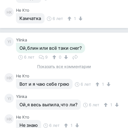
Не Кто
НК
Камчатка
6 лет
1
Ylinka
Yl
Ой,блин или всё таки снег?
6 лет
9
0
Показать все комментарии
Не Кто
НК
Вот и я чаю себе грею
6 лет
1
Ylinka
Yl
Ой,я весь выпила,что ли?
6 лет
1
Не Кто
НК
Не знаю
6 лет
1