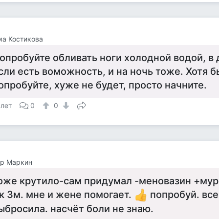
а Костикова
опробуйте обливать ноги холодной водой, в д
сли есть воможность, и на ночь тоже. Хотя б
опробуйте, хуже не будет, просто начните.
 лет
0
0
ор Маркин
оже крутило-сам придумал -меновазин +мур
 к 3м. мне и жене помогает.
попробуй. все
ыбросила. насчёт боли не знаю.