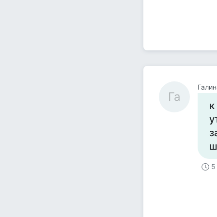
Галин
Га
к
у
з
ш
5