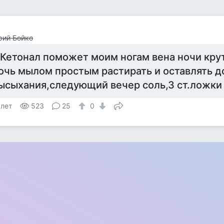
рий Бойко
 Кетонал поможет моим ногам вена ночи крут
очь мылом простым растирать и оставлять д
ысыхания,следующий вечер соль,3 ст.ложки на
 лет
523
25
0