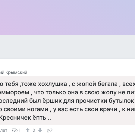
гий Крымский
о тебя ,тоже хохлушка , с жопой бегала , все
еммороем , что только она в свою жопу не пи
оследний был ёршик для прочистки бутылок 
о своими ногами , у вас есть свои врачи , к н
.Кресничек ёпть ..
 лет
1
0