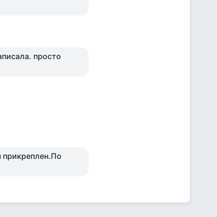
написала. просто
ы прикреплен.По