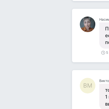
Насим
П
е
п
5
Викт
ВМ
т
1
в