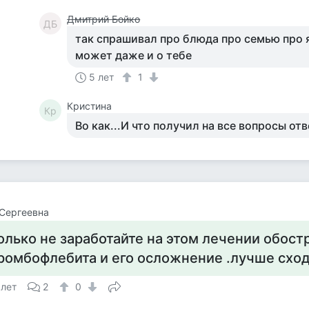
Дмитрий Бойко
ДБ
так спрашивал про блюда про семью про 
может даже и о тебе
5 лет
1
Кристина
Кр
Во как...И что получил на все вопросы отв
Сергеевна
олько не заработайте на этом лечении обост
ромбофлебита и его осложнение .лучше сходи
 лет
2
0