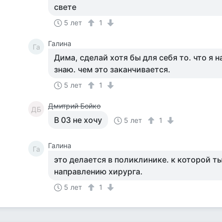
свете
5 лет
1
Галина
Га
Дима, сделай хотя бы для себя то. что я 
знаю. чем это заканчивается.
5 лет
1
Дмитрий Бойко
ДБ
В 03 не хочу
5 лет
1
Галина
Га
это делается в поликлинике. к которой т
направлению хирурга.
5 лет
1