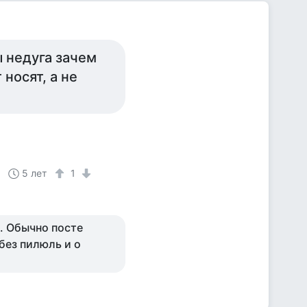
ы недуга зачем
 носят, а не
5 лет
1
ы. Обычно посте
без пилюль и о