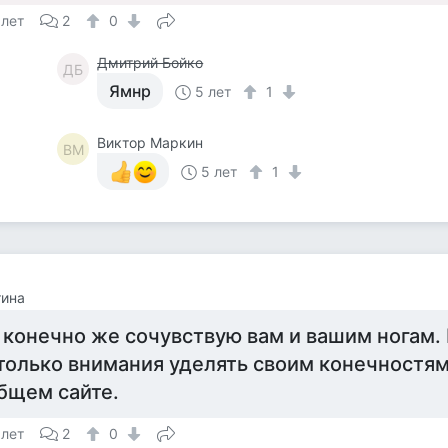
 лет
2
0
Дмитрий Бойко
ДБ
Ямнр
5 лет
1
Виктор Маркин
ВМ
5 лет
1
тина
 конечно же сочувствую вам и вашим ногам.
только внимания уделять своим конечностям
бщем сайте.
 лет
2
0