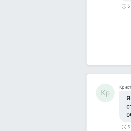
5
Крис
Кр
Я
с
о
5