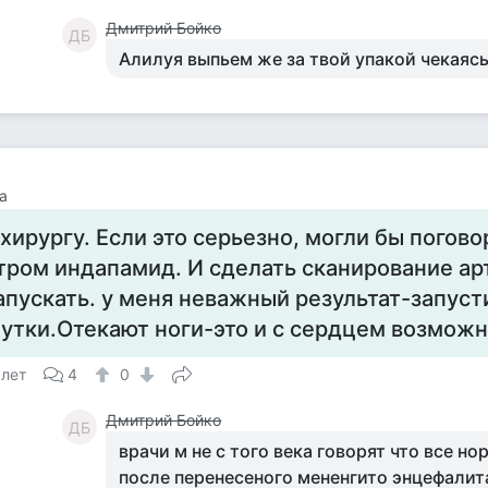
Дмитрий Бойко
ДБ
Алилуя выпьем же за твой упакой чекаяс
а
 хирургу. Если это серьезно, могли бы погов
тром индапамид. И сделать сканирование ар
апускать. у меня неважный результат-запуст
утки.Отекают ноги-это и с сердцем возмож
 лет
4
0
Дмитрий Бойко
ДБ
врачи м не с того века говорят что все но
после перенесеного мененгито энцефалита