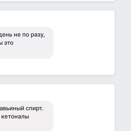
ень не по разу,
ы это
авьиный спирт.
 кетоналы