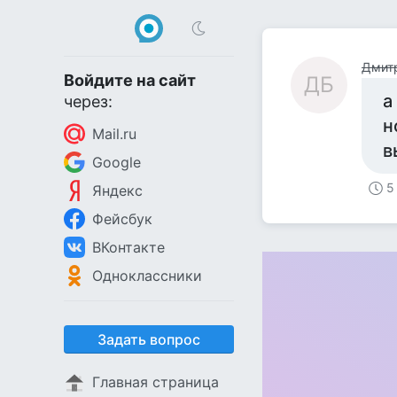
Дмит
Войдите на сайт
ДБ
а
через:
н
Mail.ru
в
Google
5
Яндекс
Фейсбук
ВКонтакте
Одноклассники
Задать вопрос
Главная страница