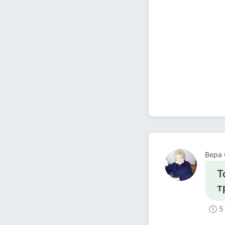
Вера 
Т
т
5