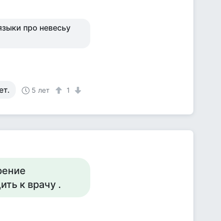
языки про невесьу
ет.
5 лет
1
рение
ть к врачу .