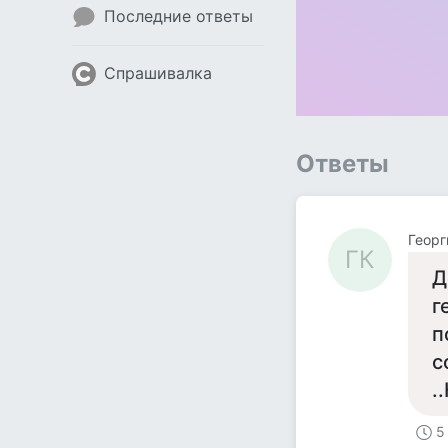
Последние ответы
Спрашивалка
Ответы
Геор
ГК
Д
г
п
с
.
5