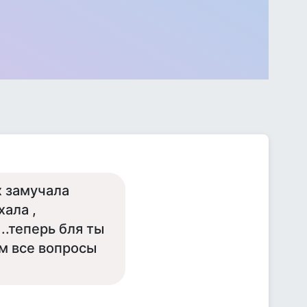
х замучала
хала ,
..теперь бля ты
им все вопросы