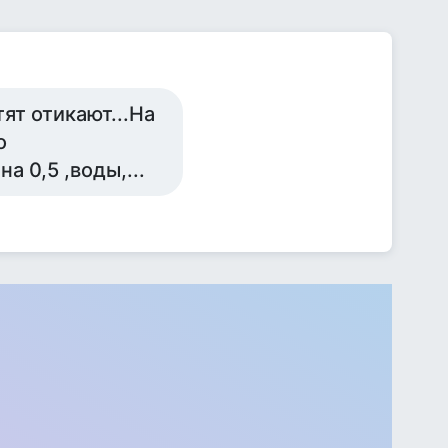
ят отикают...На
о
 0,5 ,воды,...