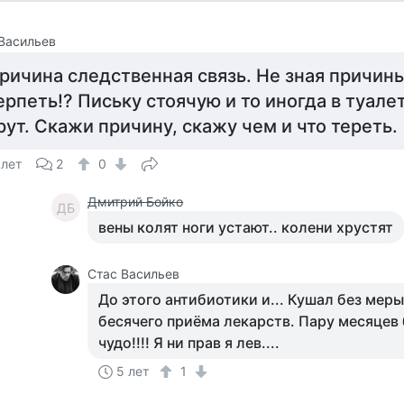
Васильев
ричина следственная связь. Не зная причин
ерпеть!? Письку стоячую и то иногда в туалет
рут. Скажи причину, скажу чем и что тереть.
 лет
2
0
Дмитрий Бойко
ДБ
вены колят ноги устают.. колени хрустят
Стас Васильев
До этого антибиотики и... Кушал без мер
бесячего приёма лекарств. Пару месяцев 
чудо!!!! Я ни прав я лев....
5 лет
1