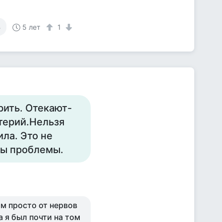
ь
5 лет
1
орить. Отекают-
терий.Нельзя
ила. Это не
ны проблемы.
рм просто от нервов
 я был почти на том