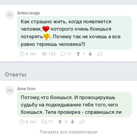
Александр
Ал
Как страшно жить, когда появляется
человек,
которого очень боишься
потерять
. Почему так не хочешь а все
равно теряешь человека?)
8 лет
135
11
1
Ответы
Ame Non
AN
Потому,что боишься. И провоцируешь
судьбу на подкидывание тебе того,чего
боишься. Типа проверка - справишься ли
8 лет
17
0
Показать все комментарии