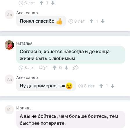
8 лет
1
Александр
Ал
Понял спасибо
8 лет
1
Наталья
Согласна, хочется навсегда и до конца
жизни быть с любимым
8 лет
1
0
Александр
Ал
Ну да примерно так
8 лет
1
Ирина .
И.
А вы не бойтесь, чем больше боитесь, тем
быстрее потеряете.