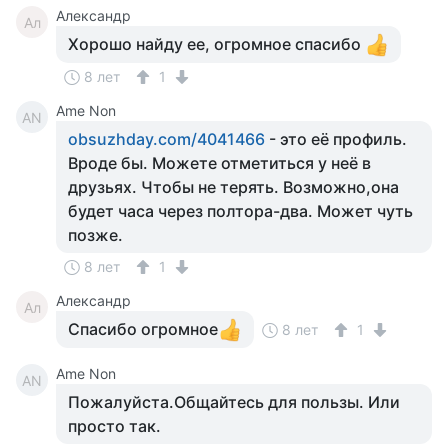
Александр
Ал
Хорошо найду ее, огромное спасибо
8 лет
1
Ame Non
AN
obsuzhday.com/4041466
- это её профиль.
Вроде бы. Можете отметиться у неё в
друзьях. Чтобы не терять. Возможно,она
будет часа через полтора-два. Может чуть
позже.
8 лет
1
Александр
Ал
Спасибо огромное
8 лет
1
Ame Non
AN
Пожалуйста.Общайтесь для пользы. Или
просто так.