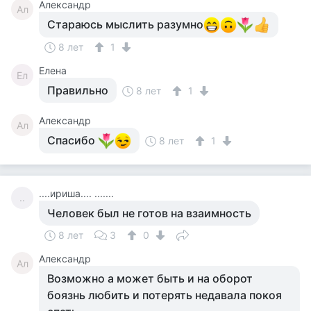
Александр
Ал
Стараюсь мыслить разумно
8 лет
1
Елена
Ел
Правильно
8 лет
1
Александр
Ал
Спасибо
8 лет
1
....ириша.... .......
..
Человек был не готов на взаимность
8 лет
3
0
Александр
Ал
Возможно а может быть и на оборот
боязнь любить и потерять недавала покоя