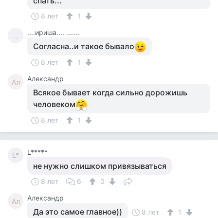
спать...
8 лет
1
....ириша.... .......
..
Согласна..и такое бывало
8 лет
1
Александр
Ал
Всякое бывает когда сильно дорожишь
человеком
8 лет
1
L*****
L*
не нужно слишком привязываться
8 лет
6
0
Александр
Ал
Да это самое главное))
8 лет
1