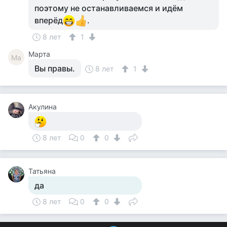
поэтому не останавливаемся и идём
вперёд
.
8 лет
1
Марта
Ма
Вы правы.
8 лет
1
Акулина
8 лет
0
0
Татьяна
да
8 лет
0
0