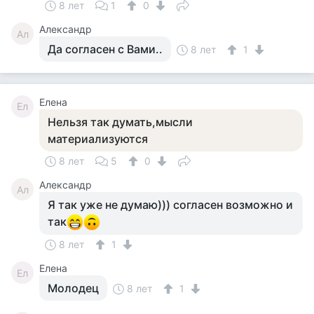
8 лет
1
0
Александр
Ал
Да согласен с Вами..
8 лет
1
Елена
Ел
Нельзя так думать,мысли
материализуются
8 лет
5
0
Александр
Ал
Я так уже не думаю))) согласен возможно и
так
8 лет
1
Елена
Ел
Молодец
8 лет
1