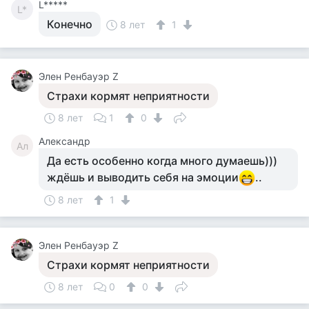
L*****
L*
Конечно
8 лет
1
Элен Ренбауэр Z
Страхи кормят неприятности
8 лет
1
0
Александр
Ал
Да есть особенно когда много думаешь)))
ждёшь и выводить себя на эмоции
..
8 лет
1
Элен Ренбауэр Z
Страхи кормят неприятности
8 лет
0
0