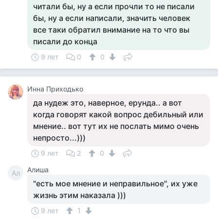
читали бы, ну а если прочли то не писали
бы, ну а если написали, значить человек
все таки обратил внимание на то что вы
писали до конца
9 лет
0
0
Инна Приходько
да нудеж это, наверное, ерунда.. а вот
когда говорят какой вопрос дебильный или
мнение.. вот тут их не послать мимо очень
непросто...)))
9 лет
2
0
Алиша
Ал
"есть мое мнение и неправильное", их уже
жизнь этим наказала )))
9 лет
1