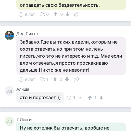
оправдать свою бездеятельность.
9 лет
0
0
Дед Пихто
Забавно.Где вы таких видели,которым не
охота отвечать,но при этом не лень
писать,что это не интересно и т.д. Мне если
влом отвечать,я просто проскакиваю
дальше.Никто же не неволит!
9 лет
1
0
Алиша
Ал
это и поражает ))
9 лет
1
7 Лезгин
7Л
Ну не хотелик бы отвечать, вообще не