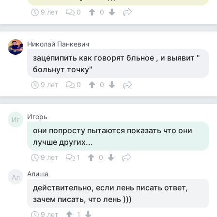
9 лет
0
0
Николай Панкевич
зацепипить как говорят бльное , и выявит "
больнут точку"
9 лет
0
0
Игорь
Иг
они попросту пытаются показать что они
лучше других...
9 лет
1
0
Алиша
Ал
действительно, если лень писать ответ,
зачем писать, что лень )))
9 лет
1