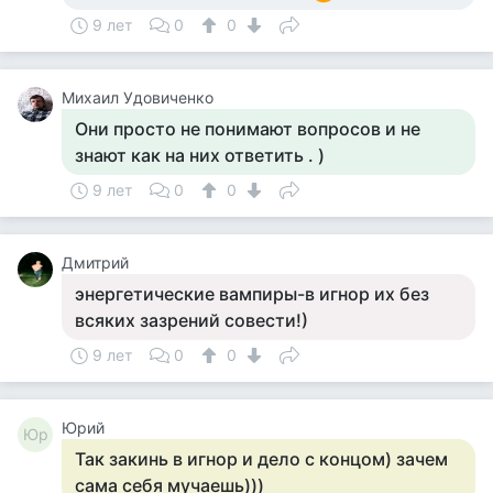
9 лет
0
0
Михаил Удовиченко
Они просто не понимают вопросов и не
знают как на них ответить . )
9 лет
0
0
Дмитрий
энергетические вампиры-в игнор их без
всяких зазрений совести!)
9 лет
0
0
Юрий
Юр
Так закинь в игнор и дело с концом) зачем
сама себя мучаешь)))