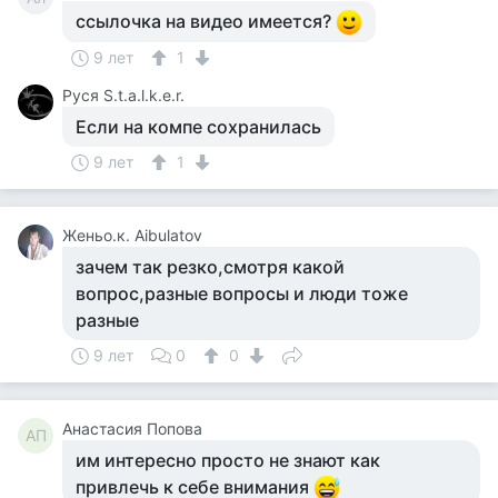
ссылочка на видео имеется?
9 лет
1
Руся S.t.a.l.k.e.r.
Если на компе сохранилась
9 лет
1
Женьо.к. Aibulatov
зачем так резко,смотря какой
вопрос,разные вопросы и люди тоже
разные
9 лет
0
0
Анастасия Попова
АП
им интересно просто не знают как
привлечь к себе внимания