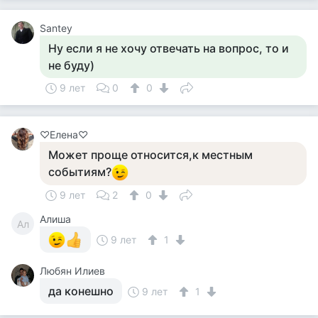
Santey
Ну если я не хочу отвечать на вопрос, то и
не буду)
9 лет
0
0
♡Елена♡
Может проще относится,к местным
событиям?
9 лет
2
0
Алиша
Ал
9 лет
1
Любян Илиев
да конешно
9 лет
1