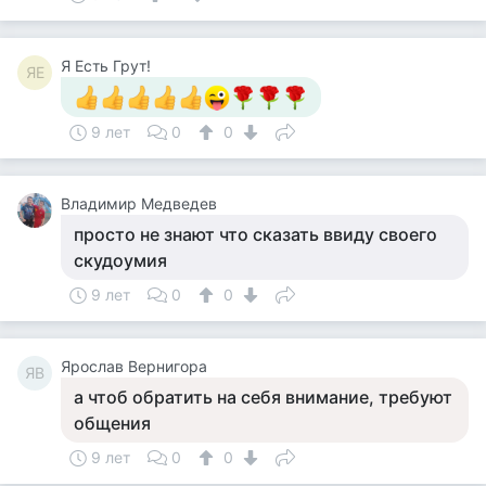
Я Есть Грут!
ЯЕ
9 лет
0
0
Владимир Медведев
просто не знают что сказать ввиду своего
скудоумия
9 лет
0
0
Ярослав Вернигора
ЯВ
а чтоб обратить на себя внимание, требуют
общения
9 лет
0
0