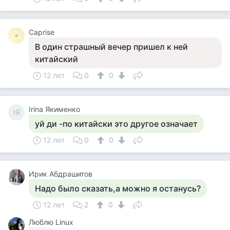
Caprise
В один страшный вечер пришел к ней
китайский
12 лет
0
0
Irina Якименко
IЯ
уй ди -по китайски это другое означает
12 лет
0
0
Ирик Абдрашитов
Надо было сказать,а можно я останусь?
12 лет
2
0
Люблю Linux