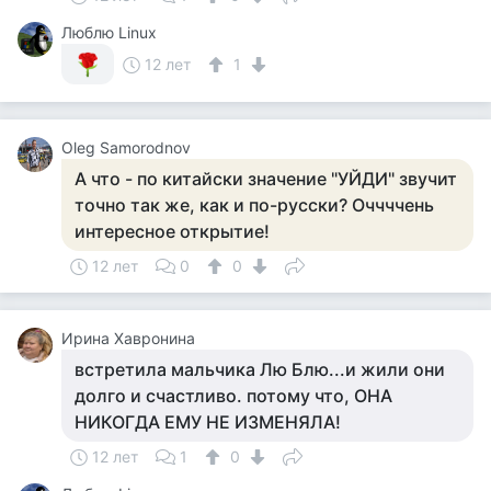
Люблю Linux
12 лет
1
Oleg Samorodnov
А что - по китайски значение "УЙДИ" звучит
точно так же, как и по-русски? Оччччень
интересное открытие!
12 лет
0
0
Ирина Хавронина
встретила мальчика Лю Блю...и жили они
долго и счастливо. потому что, ОНА
НИКОГДА ЕМУ НЕ ИЗМЕНЯЛА!
12 лет
1
0