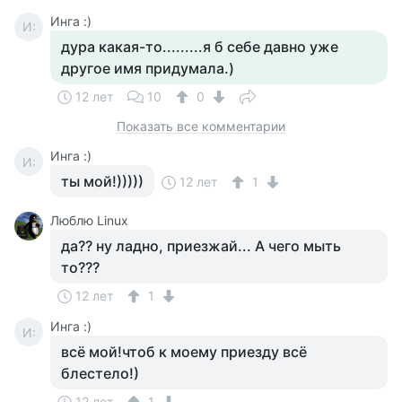
Инга :)
И:
дура какая-то.........я б себе давно уже
другое имя придумала.)
12 лет
10
0
Показать все комментарии
Инга :)
И:
ты мой!)))))
12 лет
1
Люблю Linux
да?? ну ладно, приезжай... А чего мыть
то???
12 лет
1
Инга :)
И:
всё мой!чтоб к моему приезду всё
блестело!)
12 лет
1