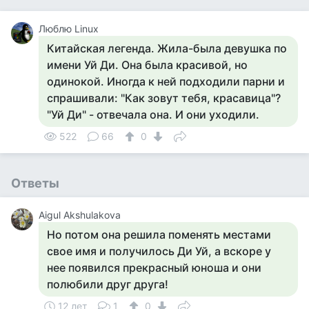
Люблю Linux
Китайская легенда. Жила-была девушка по
имени Уй Ди. Она была красивой, но
одинокой. Иногда к ней подходили парни и
спрашивали: "Как зовут тебя, красавица"?
"Уй Ди" - отвечала она. И они уходили.
522
66
0
Ответы
Aigul Akshulakova
Но потом она решила поменять местами
свое имя и получилось Ди Уй, а вскоре у
нее появился прекрасный юноша и они
полюбили друг друга!
12 лет
1
0