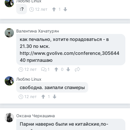
Люблю Linux
:?
12 лет
1
Валентина Хачатурян
как печально, хотите порадоваться - в
21.30 по мск.
http://www.gvolive.com/conference,305644
40 приглашаю
12 лет
1
0
Люблю Linux
свободна. заипали спамеры
12 лет
1
Оксана Черкашина
Парни наверно были не китайские,по-