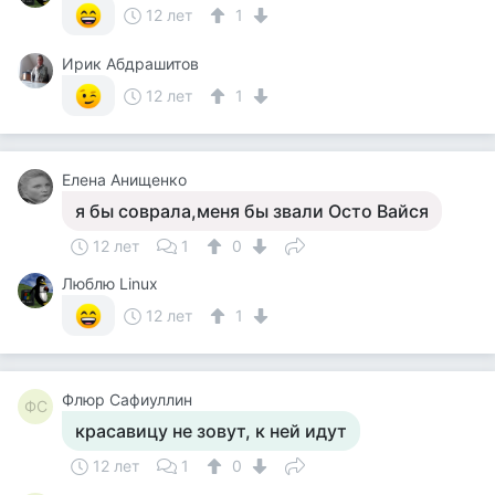
12 лет
1
Ирик Абдрашитов
12 лет
1
Елена Анищенко
я бы соврала,меня бы звали Осто Вайся
12 лет
1
0
Люблю Linux
12 лет
1
Флюр Сафиуллин
ФС
красавицу не зовут, к ней идут
12 лет
1
0