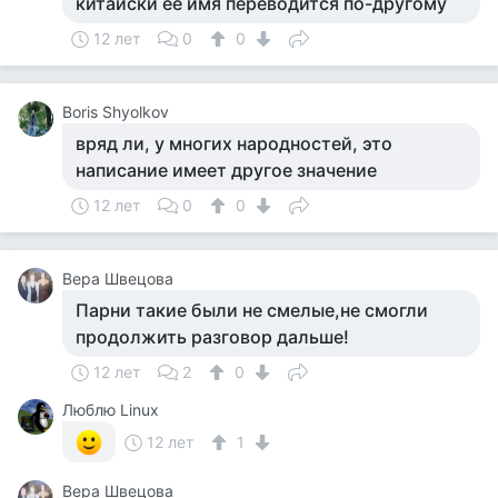
китайски ее имя переводится по-другому
12 лет
0
0
Boris Shyolkov
вряд ли, у многих народностей, это
написание имеет другое значение
12 лет
0
0
Вера Швецова
Парни такие были не смелые,не смогли
продолжить разговор дальше!
12 лет
2
0
Люблю Linux
12 лет
1
Вера Швецова