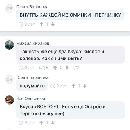
Ольга Баранова
ОБ
ВНУТРЬ КАЖДОЙ ИЗЮМИНКИ - ПЕРЧИНКУ
9 лет
1
Михаил Киранов
Так есть же ещё два вкуса: кислое и
солёное. Как с ними быть?
9 лет
5
0
Ольга Баранова
ОБ
подумайте
9 лет
1
Зоя Овосиенко
Вкусов ВСЕГО - 6. Есть ещё Острое и
Терпкое (вяжущее).
9 лет
1