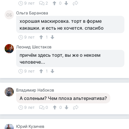
9 лет
2
0
Ольга Баранова
ОБ
хорошая маскировка. торт в форме
какашки. и есть не хочется. спасибо
9 лет
1
Леонид Шестаков
причём здесь торт, вы же о некоем
человече...
9 лет
1
Владимир Набоков
А соленым? Чем плоха альтернатива?
9 лет
0
0
Юрий Кузичев