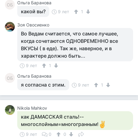
Ольга Баранова
ОБ
какой вы?
9 лет
1
Зоя Овосиенко
Во Ведам считается, что самое лучшее,
когда сочетаются ОДНОВРЕМЕННО все
ВКУСЫ ( в еде). Так же, наверное, и в
характере должно быть...
9 лет
1
Ольга Баранова
ОБ
я согласна с этим.
9 лет
1
Nikola Mahkov
как ДАМАССКАЯ сталь!--
многослойным=многогранным!
9 лет
0
0