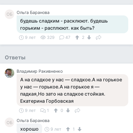
Ольга Баранова
ОБ
будешь сладким - расклюют. будешь
горьким - расплюют. как быть?
9 лет
329
47
2
Ответы
Владимир Ракивненко
А на сладкое у нас — сладкое.А на горькое
у нас — горькое.А на горькое я —
падкая,Но зато на сладкое стойкая.
Екатерина Горбовская
9 лет
1
0
Ольга Баранова
ОБ
хорошо
9 лет
1