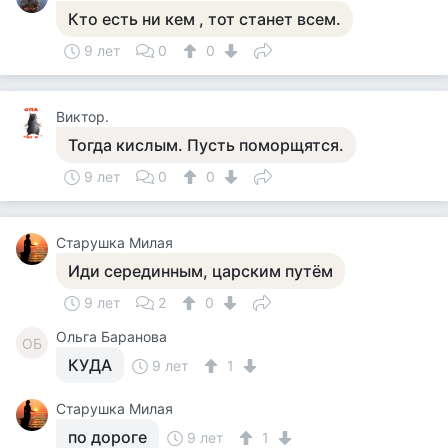
Кто есть ни кем , тот станет всем.
9 лет
0
0
Виктор.
Тогда кислым. Пусть поморщятся.
9 лет
0
0
Старушка Милая
Иди серединным, царским путём
9 лет
2
0
Ольга Баранова
ОБ
КУДА
9 лет
1
Старушка Милая
по дороге
9 лет
1