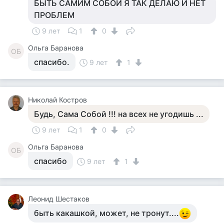
БЫТЬ САМИМ СОБОЙ Я ТАК ДЕЛАЮ И НЕТ
ПРОБЛЕМ
9 лет
1
0
Ольга Баранова
ОБ
спасибо.
9 лет
1
Николай Костров
Будь, Сама Собой !!! на всех не угодишь ...
9 лет
1
0
Ольга Баранова
ОБ
спасибо
9 лет
1
Леонид Шестаков
быть какашкой, может, не тронут....