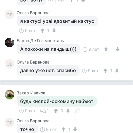
Ольга Баранова
ОБ
я кактус! ура! ядовитый кактус
9 лет
1
Барон Де Гофмансталь
А похожи на ландыш))))
9 лет
1
Ольга Баранова
ОБ
давно уже нет. спасибо
9 лет
1
Захар Иванов
будь кислой-оскомину набъют
9 лет
1
0
Ольга Баранова
ОБ
точно
9 лет
1