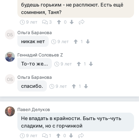
будешь горьким - не расплюют. Есть ещё
сомнения, Таня?
9 лет
3
0
Ольга Баранова
ОБ
никак нет
9 лет
1
Геннадий Соловьев Z
То-то же...
9 лет
1
Ольга Баранова
ОБ
спасибо.
9 лет
1
Павел Делуков
Не впадать в крайности. Быть чуть-чуть
сладким, но с горчинкой
9 лет
1
0