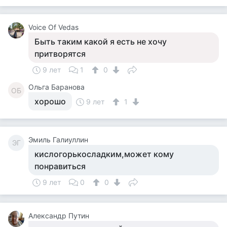
Voice Of Vedas
Быть таким какой я есть не хочу
притворятся
9 лет
1
0
Ольга Баранова
ОБ
хорошо
9 лет
1
Эмиль Галиуллин
ЭГ
кислогорькосладким,может кому
понравиться
9 лет
0
0
Александр Путин