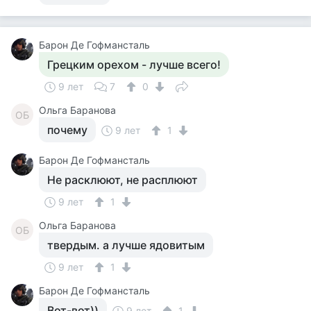
Барон Де Гофмансталь
Грецким орехом - лучше всего!
9 лет
7
0
Ольга Баранова
ОБ
почему
9 лет
1
Барон Де Гофмансталь
Не расклюют, не расплюют
9 лет
1
Ольга Баранова
ОБ
твердым. а лучше ядовитым
9 лет
1
Барон Де Гофмансталь
Вот-вот))
9 лет
1