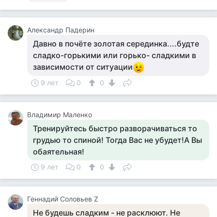
Александр Падерин
Давно в почёте золотая серединка....будте
сладко-горькими или горько- сладкими в
зависимости от ситуации
9 лет
0
0
Владимир Маленко
Тренируйтесь быстро разворачиваться то
грудью то спиной! Тогда Вас не убудет!А Вы
обаятельная!
9 лет
0
0
Геннадий Соловьев Z
Не будешь сладким - не расклюют. Не