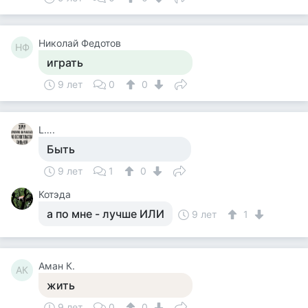
Николай Федотов
НФ
играть
9 лет
0
0
L….
Быть
9 лет
1
0
Котэда
а по мне - лучше ИЛИ
9 лет
1
Аман К.
АК
жить
9 лет
0
0