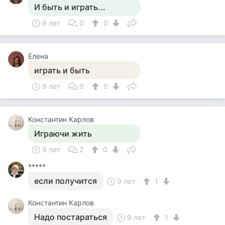
И быть и играть...
9 лет
0
0
Елена
играть и быть
9 лет
0
0
Константин Карлов
Играючи жить
9 лет
2
0
*****
если получится
9 лет
1
Константин Карлов
Надо постараться
9 лет
1