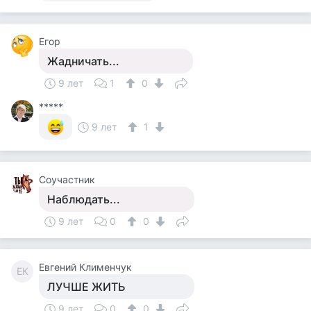
Егор
Жадничать...
9 лет
1
0
*****
9 лет
1
Соучастник
Наблюдать...
9 лет
0
0
Евгений Клименчук
ЕК
ЛУЧШЕ ЖИТЬ
9 лет
0
0