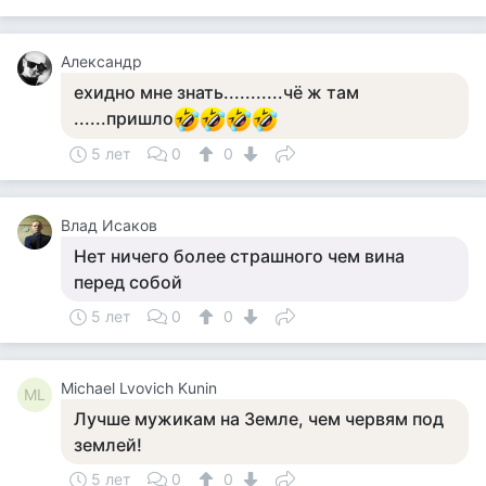
Александр
ехидно мне знать...........чё ж там
......пришло
5 лет
0
0
Влад Исаков
Нет ничего более страшного чем вина
перед собой
5 лет
0
0
Michael Lvovich Kunin
ML
Лучше мужикам на Земле, чем червям под
землей!
5 лет
0
0