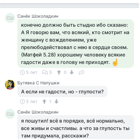
Санёк Шоколадкин
СШ
конечно должно быть стыдно ибо сказано:
А Я говорю вам, что всякий, кто смотрит на
женщину с вожделением, уже
прелюбодействовал с нею в сердце своем.
(Матфей 5.28) хорошему человеку всякие
гадости даже в голову не приходят.
5 лет
3
0
Бутявка С Напушки
А если не гадости, но - глупости?
5 лет
1
Санёк Шоколадкин
СШ
я пошутил! всё в порядке, всё нормально,
все живы и счастливы. а что за глупость ты
там придумала, расскажи?