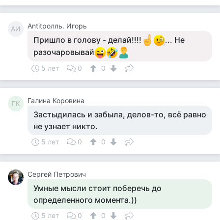
Antitролль. Игорь
AИ
Пришло в голову - делай!!!!
... Не
разочаровывай
5 лет
0
0
Галина Коровина
ГК
Застыдилась и забыла, делов-то, всё равно
не узнает никто.
5 лет
0
0
Сергей Петрович
Умные мысли стоит поберечь до
определенного момента.))
5 лет
0
0