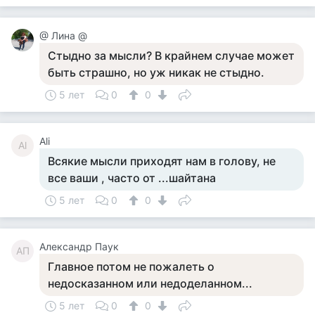
@ Лина @
Стыдно за мысли? В крайнем случае может
быть страшно, но уж никак не стыдно.
5 лет
0
0
Ali
Al
Всякие мысли приходят нам в голову, не
все ваши , часто от ...шайтана
5 лет
0
0
Александр Паук
АП
Главное потом не пожалеть о
недосказанном или недоделанном...
5 лет
0
0