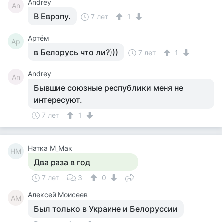
Andrey
An
В Европу.
7 лет
1
Артём
Ар
в Белорусь что ли?)))
7 лет
1
Andrey
An
Бывшие союзные республики меня не
интересуют.
7 лет
1
Натка М_Мак
НМ
Два раза в год
7 лет
3
0
Алексей Моисеев
АМ
Был только в Украине и Белоруссии