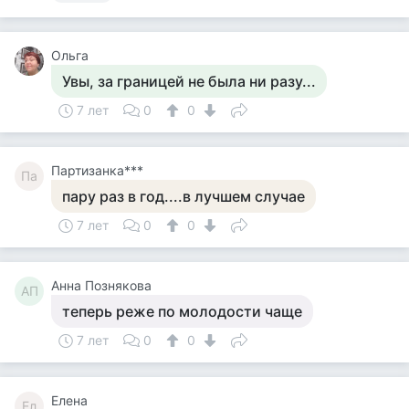
Ольга
Увы, за границей не была ни разу...
7 лет
0
0
Партизанка***
Па
пару раз в год....в лучшем случае
7 лет
0
0
Анна Познякова
АП
теперь реже по молодости чаще
7 лет
0
0
Елена
Ел