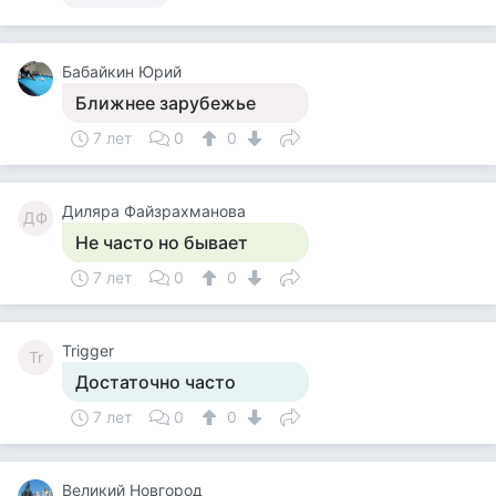
Бабайкин Юрий
Ближнее зарубежье
7 лет
0
0
Диляра Файзрахманова
ДФ
Не часто но бывает
7 лет
0
0
Trigger
Tr
Достаточно часто
7 лет
0
0
Великий Новгород