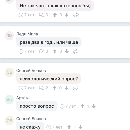
Не так часто,как хотелось бы)
7 лет
0
0
Леди Мила
ЛМ
раза два в год.. или чаще
7 лет
0
0
Сергей Бочков
СБ
психологический опрос?
7 лет
2
0
Артём
Ар
просто вопрос
7 лет
1
Сергей Бочков
СБ
не скажу
7 лет
1