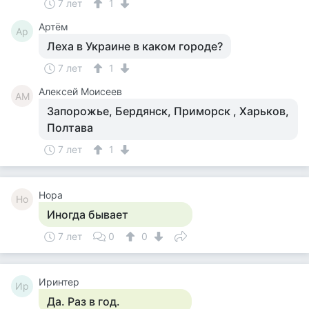
7 лет
1
Артём
Ар
Леха в Украине в каком городе?
7 лет
1
Алексей Моисеев
АМ
Запорожье, Бердянск, Приморск , Харьков,
Полтава
7 лет
1
Нора
Но
Иногда бывает
7 лет
0
0
Иринтер
Ир
Да. Раз в год.