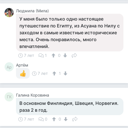
Людмила (Мила)
У меня было только одно настоящее
путешествие по Египту, из Асуана по Нилу с
заходом в самые известные исторические
места. Очень понравилось, много
впечатлений.
7 лет
1
0
Артём
Ар
7 лет
1
Галина Коровина
ГК
В основном Финляндия, Швеция, Норвегия.
раза 2 в год.
7 лет
0
0