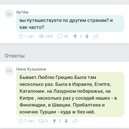
Артём
Ар
вы путешествуете по другим странам? и
как часто?
7 лет
386
36
0
Ответы
Нина Кузьмина
НК
Бывает.Люблю Грецию.Была там
несколько раз. Была в Израиле, Египте,
Каталонии. на Лазурном побережье, на
Кипре , несколько раз у соседей наших - в
Финляндии, в Швеции. Прибалтике и
конечно Турции - куда ж без неё.
7 лет
0
0