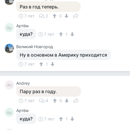
Раз в год теперь.
7 лет
2
0
Артём
Ар
куда?
7 лет
1
Великий Новгород
Ну в основном в Америку приходится
7 лет
1
Andrey
An
Пару раз в году.
7 лет
4
0
Артём
Ар
куда?
7 лет
1