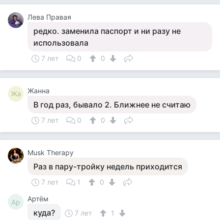
Лева Правая
редко. заменила паспорт и ни разу не
использовала
7 лет
0
0
Жанна
Жа
В год раз, бывало 2. Ближнее не считаю
7 лет
0
0
Musk Therapy
Раз в пару-тройку недель приходится
7 лет
1
0
Артём
Ар
куда?
7 лет
1