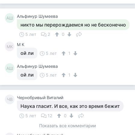
Альфинур Шумеева
АШ
никто мы перерождаемся но не бесконечно
5 лет
2
0
M К
MК
ой ли
5 лет
1
Альфинур Шумеева
АШ
ой ли
5 лет
1
Чернобривый Виталий
ЧВ
Наука гласит. И все, как это время бежит
5 лет
12
0
Показать все комментарии