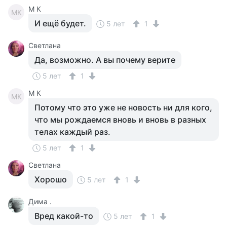
M К
MК
И ещё будет.
5 лет
1
Cветлана
Да, возможно. А вы почему верите
5 лет
1
M К
MК
Потому что это уже не новость ни для кого,
что мы рождаемся вновь и вновь в разных
телах каждый раз.
5 лет
1
Cветлана
Хорошо
5 лет
1
Дима .
Вред какой-то
5 лет
1