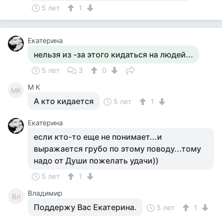
5 лет
1
Екатерина
нельзя из -за этого кидаться на людей...
5 лет
3
0
M К
MК
А кто кидается
5 лет
1
Екатерина
если кто-то еще не понимает...и
выражается грубо по этому поводу...тому
надо от Души пожелать удачи))
5 лет
1
Владимир
Вл
Поддержу Вас Екатерина.
5 лет
1