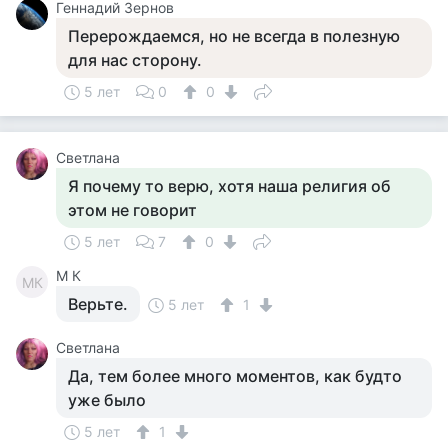
Геннадий Зернов
Перерождаемся, но не всегда в полезную
для нас сторону.
5 лет
0
0
Cветлана
Я почему то верю, хотя наша религия об
этом не говорит
5 лет
7
0
M К
MК
Верьте.
5 лет
1
Cветлана
Да, тем более много моментов, как будто
уже было
5 лет
1