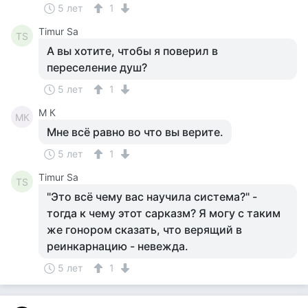
5 лет
1
Timur Sa
TS
А вы хотите, чтобы я поверил в
переселение душ?
5 лет
1
M К
MК
Мне всё равно во что вы верите.
5 лет
1
Timur Sa
TS
"Это всё чему вас научила система?" -
тогда к чему этот сарказм? Я могу с таким
же гонором сказать, что верящий в
реинкарнацию - невежда.
5 лет
1