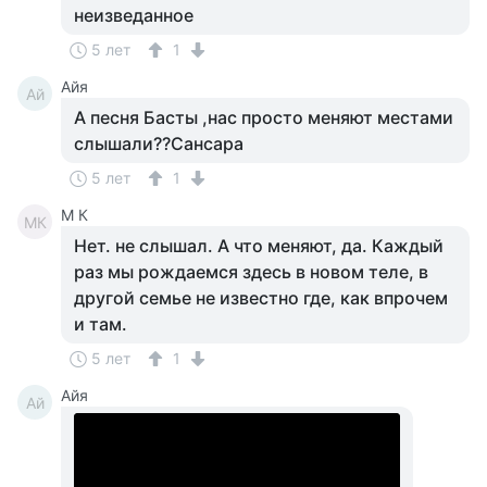
неизведанное
5 лет
1
Айя
Ай
А песня Басты ,нас просто меняют местами
слышали??Сансара
5 лет
1
M К
MК
Нет. не слышал. А что меняют, да. Каждый
раз мы рождаемся здесь в новом теле, в
другой семье не известно где, как впрочем
и там.
5 лет
1
Айя
Ай