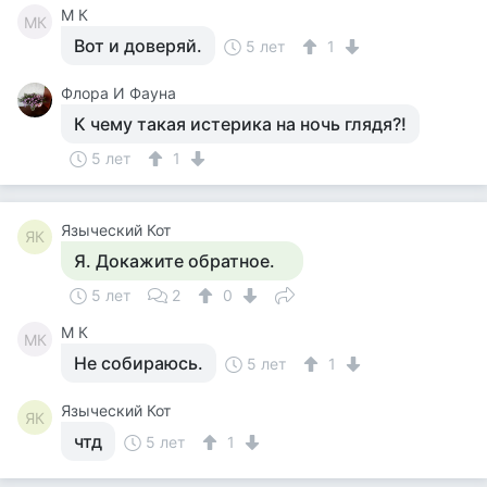
M К
MК
Вот и доверяй.
5 лет
1
Флора И Фауна
К чему такая истерика на ночь глядя?!
5 лет
1
Языческий Кот
ЯК
Я. Докажите обратное.
5 лет
2
0
M К
MК
Не собираюсь.
5 лет
1
Языческий Кот
ЯК
чтд
5 лет
1