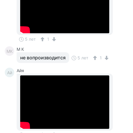
5 лет
1
M К
MК
не вопроизводится
5 лет
1
Айя
Ай