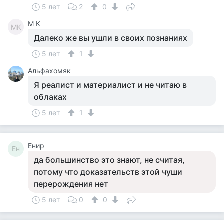
5 лет
2
0
M К
MК
Далеко же вы ушли в своих познаниях
5 лет
1
Альфахомяк
Я реалист и материалист и не читаю в
облаках
5 лет
1
Енир
Ен
да большинство это знают, не считая,
потому что доказательств этой чуши
перерождения нет
5 лет
0
0