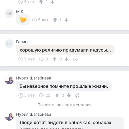
5 лет
1
M К
MК
5 лет
1
Галина
Га
хорошую религию придумали индусы...
5 лет
0
0
Нурия Шагабиева
Вы наверное помните прошлые жизни.
5 лет
20
0
Показать все комментарии
Нурия Шагабиева
Люди хотят видеть в бабочках ,собаках