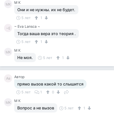
M К
MК
Они и не нужны. их не будет.
5 лет
1
~ Eva Lansca ~
~E
Тогда ваша вера это теория .
5 лет
1
M К
MК
Не моя.
5 лет
1
Автор
Ав
прямо вызов какой то слышится
5 лет
1
0
M К
MК
Вопрос а не вызов
5 лет
1