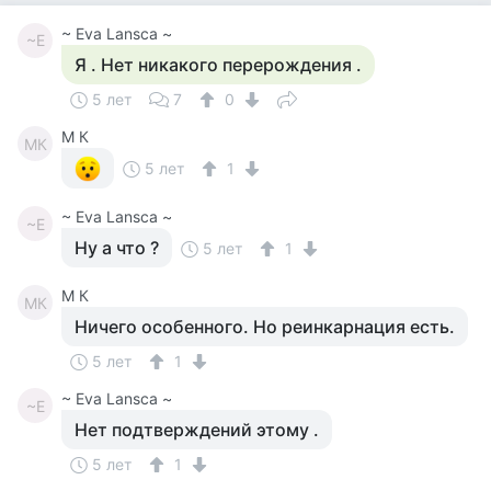
~ Eva Lansca ~
~E
Я . Нет никакого перерождения .
5 лет
7
0
M К
MК
5 лет
1
~ Eva Lansca ~
~E
Ну а что ?
5 лет
1
M К
MК
Ничего особенного. Но реинкарнация есть.
5 лет
1
~ Eva Lansca ~
~E
Нет подтверждений этому .
5 лет
1