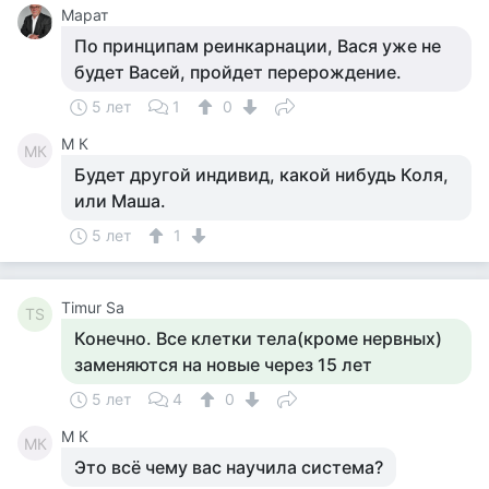
Марат
По принципам реинкарнации, Вася уже не
будет Васей, пройдет перерождение.
5 лет
1
0
M К
MК
Будет другой индивид, какой нибудь Коля,
или Маша.
5 лет
1
Timur Sa
TS
Конечно. Все клетки тела(кроме нервных)
заменяются на новые через 15 лет
5 лет
4
0
M К
MК
Это всё чему вас научила система?