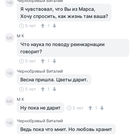
Чернобривый Виталий
ЧВ
Я чувствовал, что Вы из Марса,
Хочу спросить, как жизнь там ваша?
5 лет
1
M К
MК
Что наука по поводу реинкарнации
говорит?
5 лет
1
Чернобривый Виталий
ЧВ
Весна пришла. Цветы дарит.
5 лет
1
M К
MК
Ну пока не дарит
5 лет
1
Чернобривый Виталий
ЧВ
Ведь пока что мнит. Но любовь хранит