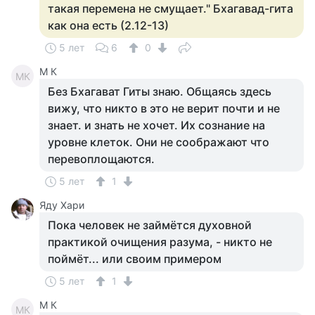
такая перемена не смущает." Бхагавад-гита
как она есть (2.12-13)
5 лет
6
0
M К
MК
Без Бхагават Гиты знаю. Общаясь здесь
вижу, что никто в это не верит почти и не
знает. и знать не хочет. Их сознание на
уровне клеток. Они не соображают что
перевоплощаются.
5 лет
1
Яду Хари
Пока человек не займётся духовной
практикой очищения разума, - никто не
поймёт... или своим примером
5 лет
1
M К
MК