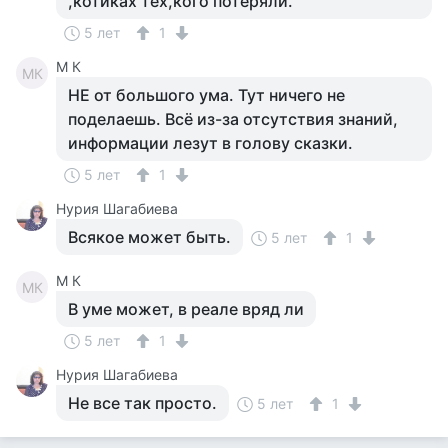
,котиках тех,кого потеряли.
5 лет
1
M К
MК
НЕ от большого ума. Тут ничего не
поделаешь. Всё из-за отсутствия знаний,
информации лезут в голову сказки.
5 лет
1
Нурия Шагабиева
Всякое может быть.
5 лет
1
M К
MК
В уме может, в реале вряд ли
5 лет
1
Нурия Шагабиева
Не все так просто.
5 лет
1