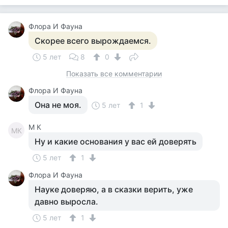
Флора И Фауна
Скорее всего вырождаемся.
5 лет
8
0
Показать все комментарии
Флора И Фауна
Она не моя.
5 лет
1
M К
MК
Ну и какие основания у вас ей доверять
5 лет
1
Флора И Фауна
Науке доверяю, а в сказки верить, уже
давно выросла.
5 лет
1