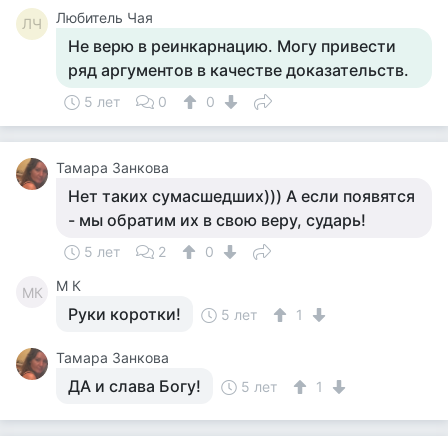
Любитель Чая
ЛЧ
Не верю в реинкарнацию. Могу привести
ряд аргументов в качестве доказательств.
5 лет
0
0
Тамара Занкова
Нет таких сумасшедших))) А если появятся
- мы обратим их в свою веру, сударь!
5 лет
2
0
M К
MК
Руки коротки!
5 лет
1
Тамара Занкова
ДА и слава Богу!
5 лет
1