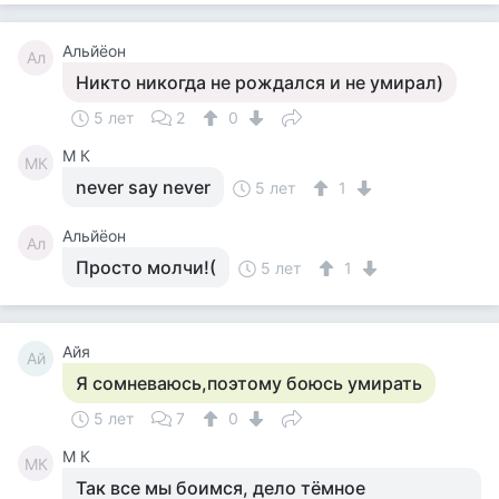
Альйёон
Ал
Никто никогда не рождался и не умирал)
5 лет
2
0
M К
MК
never say never
5 лет
1
Альйёон
Ал
Просто молчи!(
5 лет
1
Айя
Ай
Я сомневаюсь,поэтому боюсь умирать
5 лет
7
0
M К
MК
Так все мы боимся, дело тёмное