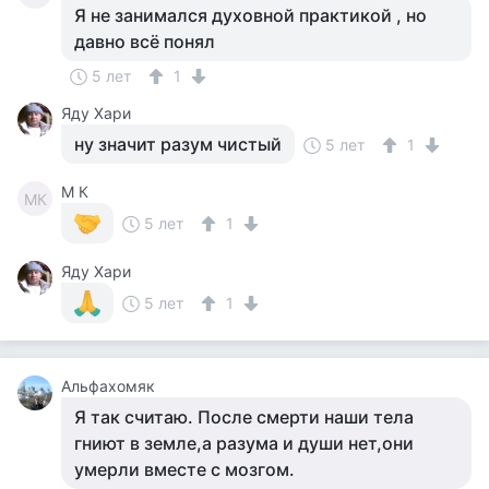
Я не занимался духовной практикой , но
давно всё понял
5 лет
1
Яду Хари
ну значит разум чистый
5 лет
1
M К
MК
5 лет
1
Яду Хари
5 лет
1
Альфахомяк
Я так считаю. После смерти наши тела
гниют в земле,а разума и души нет,они
умерли вместе с мозгом.