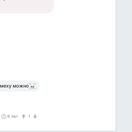
 смеху можно
6 лет
1