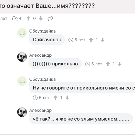
то означает Ваше...имя????????
 лет
4
0
Обсуждайка
Об
Сайгачонок
6 лет
1
Александр
)))))))))) прикольно
6 лет
1
Обсуждайка
Об
Ну не говорите от прикольного имени со
6 лет
1
Александр
чё так? .. я же не со злым умыслом........