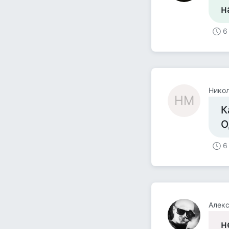
н
6
Нико
НМ
К
О
6
Алек
н