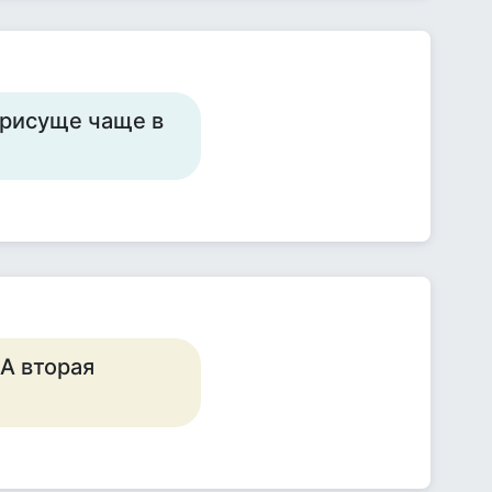
 присуще чаще в
 А вторая