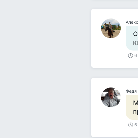
Алек
О
к
6
Федя 
М
п
6