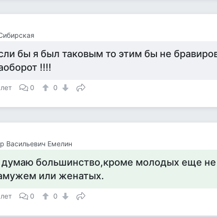
Сибирская
сли бы я был таковым то этим бы не бравирова
аоборот !!!!
 лет
0
0
р Васильевич Емелин
 думаю большинство,кроме молодых еще не
амужем или женатых.
 лет
0
0