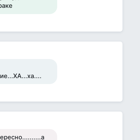
раке
...ХА...ха....
ересно..........а