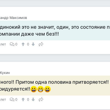
сандр Максимов
динокий это не значит, один, это состояние
омпании даже чем без!!!
 лет
0
0
Кукин
ного!! Притом одна половина притворяется!!
ридуряется!!
 лет
0
0