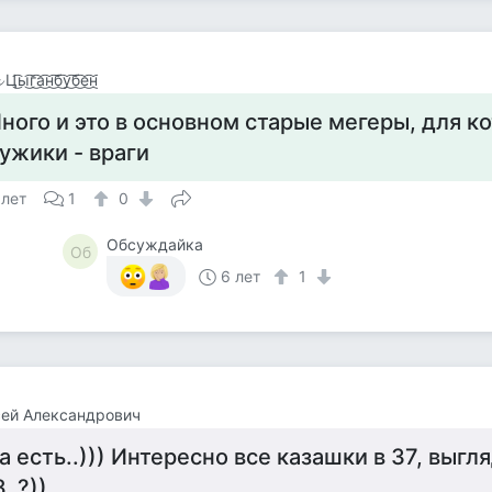
͜͡ы͜͡г͜͡а͜͡н͜͡б͜͡у͜͡б͜͡е͜͡н͜͡
ного и это в основном старые мегеры, для к
ужики - враги
 лет
1
0
Обсуждайка
Об
6 лет
1
ей Александрович
а есть..))) Интересно все казашки в 37, выгля
8..?))