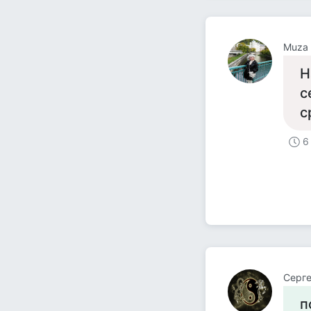
Muza
Н
с
с
6
Серг
п