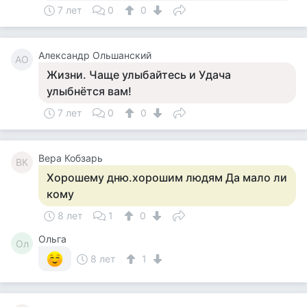
7 лет
0
0
Александр Ольшанский
АО
Жизни. Чаще улыбайтесь и Удача
улыбнётся вам!
7 лет
0
0
Вера Кобзарь
ВК
Хорошему дню.хорошим людям Да мало ли
кому
8 лет
1
0
Ольга
Ол
8 лет
1