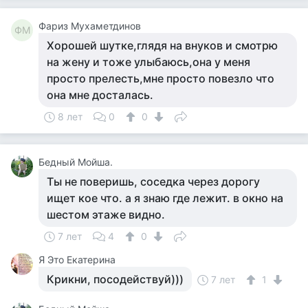
Фариз Мухаметдинов
ФМ
Хорошей шутке,глядя на внуков и смотрю
на жену и тоже улыбаюсь,она у меня
просто прелесть,мне просто повезло что
она мне досталась.
8 лет
0
0
Бедный Мойша.
Ты не поверишь, соседка через дорогу
ищет кое что. а я знаю где лежит. в окно на
шестом этаже видно.
7 лет
4
0
Я Это Екатерина
Крикни, посодействуй)))
7 лет
1