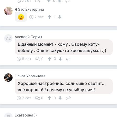
7 лет
1
0
Я Это Екатерина
7 лет
1
Алексей Сорин
АС
В данный момент - кому . Своему коту-
дебилу . Опять какую-то хрень задумал .))
8 лет
0
0
Ольга Усольцева
Хорошее настроение.. солнышко светит...
всё хорошо!!! почему не улыбнуться?
7 лет
0
0
Екатерина ))
Е)