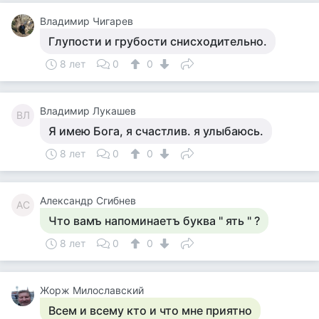
Владимир Чигарев
Глупости и грубости снисходительно.
8 лет
0
0
Владимир Лукашев
ВЛ
Я имею Бога, я счастлив. я улыбаюсь.
8 лет
0
0
Александр Сгибнев
АС
Что вамъ напоминаетъ буква " ять " ?
8 лет
0
0
Жорж Милославский
Всем и всему кто и что мне приятно