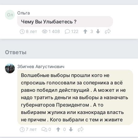
Ольга
Ол
Чему Вы Улыбаетесь ?
8 лет
1 408
122
3
Ответы
Збигнев Августинович
Волшебные выборы прошли кого не
спросишь голосовали за соперника а всё
равно победил действущий . А может и не
надо тратить деньги на выборы а назначать
губернаторов Президентом . А то
выбираем жулика или казнокрада власть
не причем . Кого выбрали с тем и живите
7 лет
0
0