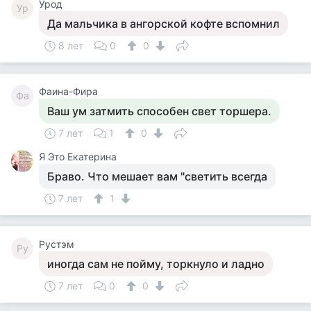
Урод
Ур
Да мальчика в ангорской кофте вспомнил
8 лет
0
0
Фаина-Фира
Фа
Ваш ум затмить способен свет торшера.
7 лет
1
0
Я Это Екатерина
Браво. Что мешает вам "светить всегда
7 лет
1
Рустэм
Ру
иногда сам не пойму, торкнуло и ладно
7 лет
0
0