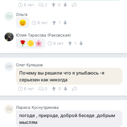
8 лет
2
0
Ольга
Ол
8 лет
1
Юлия Тарасова (Раковская)
8 лет
1
Олег Кулешов
ОК
Почему вы решили что я улыбаюсь -я
серьезен как никогда
8 лет
0
0
Лариса Хуснутдинова
ЛХ
погоде , природе, доброй беседе ,добрым
мыслям