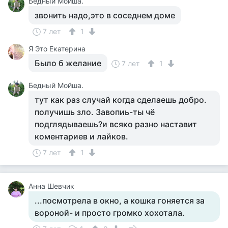
Бедный Мойша.
звонить надо,это в соседнем доме
7 лет
1
Я Это Екатерина
Было б желание
7 лет
1
Бедный Мойша.
тут как раз случай когда сделаешь добро.
получишь зло. Завопиь-ты чё
подглядываешь?и всяко разно наставит
коментариев и лайков.
7 лет
1
Анна Шевчик
...посмотрела в окно, а кошка гоняется за
вороной- и просто громко хохотала.