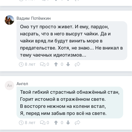
Вадим Потёмкин
Оно тут просто живет. И ему, пардон,
насрать, что в него высрут чайки. Да и
чайки вряд ли будут винить море в
предательстве. Хотя, не знаю... Не вникал в
тему чаечных идиотизмов...
8 лет
0
0
Ангел
Ан
Твой гибкий страстный обнажённый стан,
Горит истомой в отражённом свете.
В восторге нежном на колени встал,
Я, перед ним забыв про всё на свете.
8 лет
0
0