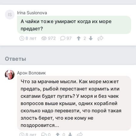
Irina Suslonova
IS
А чайки тоже умирают когда их море
предает?
8 лет
972
97
2
Ответы
Арон Воловик
Что за мрачные мысли. Как море может
предать, рыбой перестанет кормить или
скатами будет пугать? У моря и без чаек
вопросов выше крыши, одних кораблей
сколько надо перевезти, что порой такая
злость берет, что кое кому не
поздоровится...
8 лет
0
0