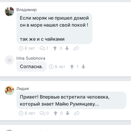
Владимир
Если моряк не пришел домой
он в море нашел свой покой !
так же и с чайками
8 лет
1
0
Irina Suslonova
IS
Согласна.
8 лет
1
Лидия
Привет! Впервые встретила человека,
который знает Майю Румянцеву...
8 лет
0
0