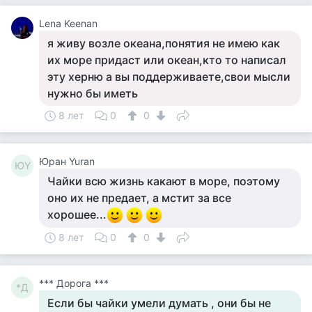
Lena Keenan
я живу возле океана,понятия не имею как
их море придаст или океан,кто то написал
эту херню а вы поддерживаете,свои мысли
нужно бы иметь
8 лет
0
0
Юран Yuran
ЮY
Чайки всю жизнь какают в море, поэтому
оно их не предает, а мстит за все
хорошее...
8 лет
0
0
*** Дорога ***
*Д
Если бы чайки умели думать , они бы не