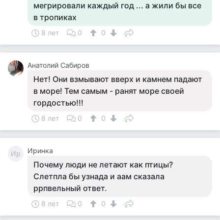
мегрировали каждый год ... а жили бы все
в тропиках
8 лет
0
0
Анатолий Сабиров
Нет! Они взмывают вверх и камнем падают
в море! Тем самым - ранят море своей
гордостью!!!
8 лет
0
0
Иринка
Ир
Почему люди не летают как птицы?
Слетпла бы узнада и аам сказала
ррпвельный ответ.
8 лет
0
0