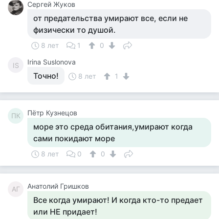
Сергей Жуков
от предательства умирают все, если не
физически то душой.
8 лет
1
0
Irina Suslonova
IS
Точно!
8 лет
1
Пётр Кузнецов
ПК
море это среда обитания,умирают когда
сами покидают море
8 лет
0
0
Анатолий Гришков
АГ
Все когда умирают! И когда кто-то предает
или НЕ придает!