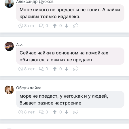
Александр Дубков
Море никого не предает и не топит. А чайки
красивы только издалека.
8 лет
0
0
А.z.
Сейчас чайки в основном на помойках
обитаются, а они их не предают.
8 лет
0
0
Обсуждайка
море не предаст, у него,как и у людей,
бывает разное настроение
8 лет
0
0