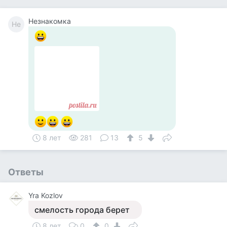
Незнакомка
Не
8 лет
281
13
5
Ответы
Yra Kozlov
смелость города берет
8 лет
0
0