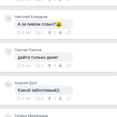
Николай Елизаров
НЕ
А за пивом слаьо?
8 лет
0
0
Сергей Павлов
СП
дайте только денег
8 лет
0
0
Андрей Друг
АД
Какой заботливый))
8 лет
0
0
Галина Мазяркина