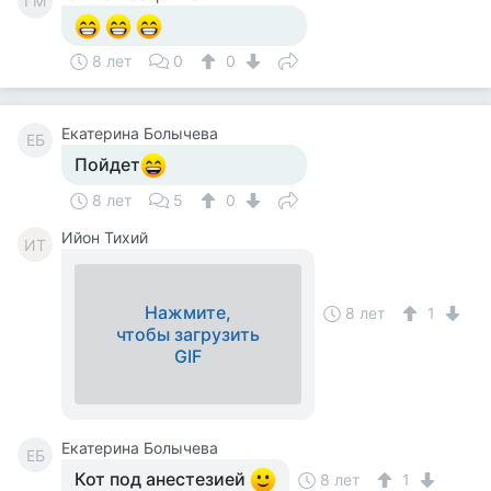
ГМ
8 лет
0
0
Екатерина Болычева
ЕБ
Пойдет
8 лет
5
0
Ийон Тихий
ИТ
Нажмите,
8 лет
1
чтобы загрузить
GIF
Екатерина Болычева
ЕБ
Кот под анестезией
8 лет
1