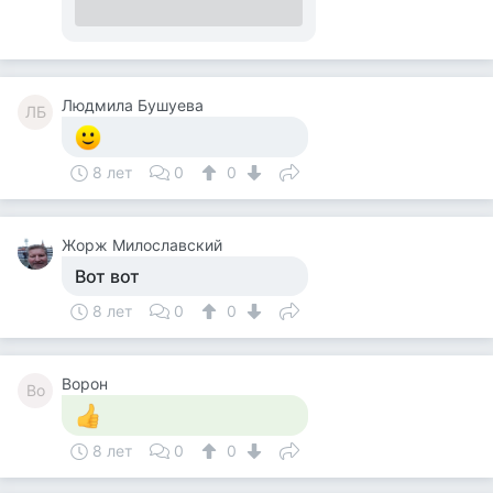
Людмила Бушуева
ЛБ
8 лет
0
0
Жорж Милославский
Вот вот
8 лет
0
0
Ворон
Во
8 лет
0
0