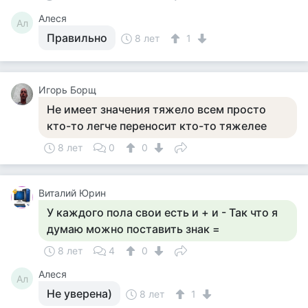
Алеся
Ал
Правильно
8 лет
1
Игорь Борщ
Не имеет значения тяжело всем просто
кто-то легче переносит кто-то тяжелее
8 лет
0
0
Виталий Юрин
У каждого пола свои есть и + и - Так что я
думаю можно поставить знак =
8 лет
4
0
Алеся
Ал
Не уверена)
8 лет
1