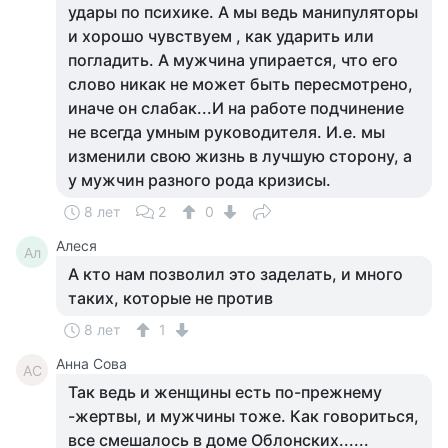
удары по психике. А мы ведь манипуляторы
и хорошо чувствуем , как ударить или
погладить. А мужчина упирается, что его
слово никак не может быть пересмотрено,
иначе он слабак...И на работе подчинение
не всегда умным руководителя. И.е. мы
изменили свою жизнь в лучшую сторону, а
у мужчин разного рода кризисы.
8 лет
2
0
Алеся
Ал
А кто нам позволил это заделать, и много
таких, которые не против
8 лет
1
Анна Сова
АС
Так ведь и женщины есть по-прежнему
-жертвы, и мужчины тоже. Как говориться,
все смешалось в доме Облонских......