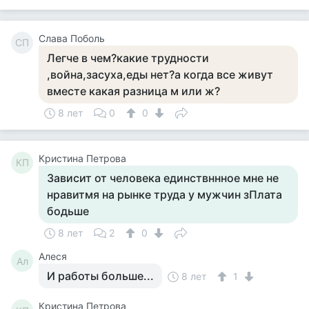
Слава Поболь
СП
Легче в чем?какие трудности
,война,засуха,еды нет?а когда все живут
вместе какая разница м или ж?
8 лет
0
0
Кристина Петрова
КП
Зависит от человека единствннное мне не
нравитмя на рынке труда у мужчин зПлата
бодьше
8 лет
2
0
Алеся
Ал
И работы больше...
8 лет
1
Кристина Петрова