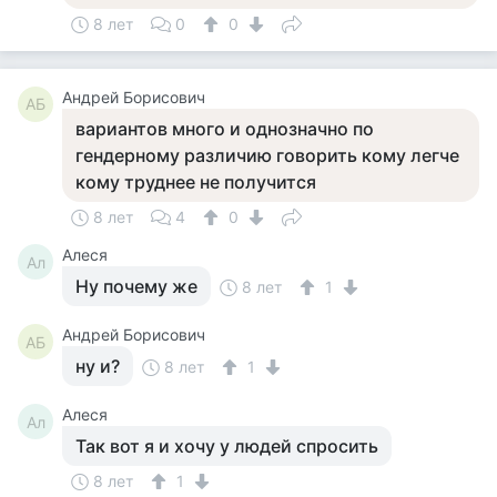
8 лет
0
0
Андрей Борисович
АБ
вариантов много и однозначно по
гендерному различию говорить кому легче
кому труднее не получится
8 лет
4
0
Алеся
Ал
Ну почему же
8 лет
1
Андрей Борисович
АБ
ну и?
8 лет
1
Алеся
Ал
Так вот я и хочу у людей спросить
8 лет
1