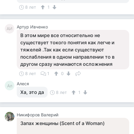
8 лет
1
Артур Ивченко
АИ
В этом мире все относительно не
существует токого понятия как легче и
тяжелей .Так как если существуют
послабления в одном направлении то в
другом сразу начинаются осложнения
8 лет
1
0
Алеся
Ал
Ха, это да
8 лет
1
Никифоров Валерий
Запах женщины (Scent of a Woman)