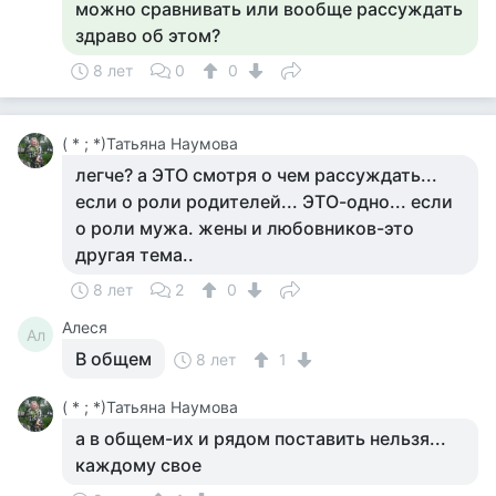
можно сравнивать или вообще рассуждать
здраво об этом?
8 лет
0
0
( * ; *)Татьяна Наумова
легче? а ЭТО смотря о чем рассуждать...
если о роли родителей... ЭТО-одно... если
о роли мужа. жены и любовников-это
другая тема..
8 лет
2
0
Алеся
Ал
В общем
8 лет
1
( * ; *)Татьяна Наумова
а в общем-их и рядом поставить нельзя...
каждому свое