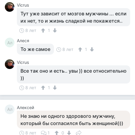
Vicrus
Тут уже зависит от мозгов мужчины ... если
их нет, то и жизнь сладкой не покажется..
8 лет
1
Алеся
Ал
То же самое
8 лет
1
Vicrus
Все так оно и есть.. увы )) все относительно
))
8 лет
1
Алексей
Ал
Не знаю ни одного здорового мужчину,
который бы согласился быть женщиной)))
8 лет
1
0