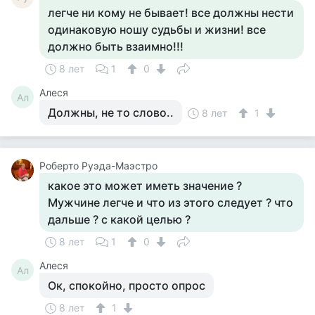
легче ни кому не бывает! все должны нести
одинаковую ношу судьбы и жизни! все
должно быть взаимно!!!
8 лет
1
0
Алеся
Ал
Должны, не то слово..
8 лет
1
Роберто Руэда-Маэстро
какое это может иметь значение ?
Мужчине легче и что из этого следует ? что
дальше ? с какой целью ?
8 лет
1
0
Алеся
Ал
Ок, спокойно, просто опрос
8 лет
1