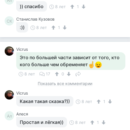
Ал
)) спасибо
8 лет
1
Станислав Кузовов
СК
:))
8 лет
1
Vicrus
Это по большей части зависит от того, кто
кого больше чем обременяет
8 лет
17
0
Показать все комментарии
Vicrus
Какая такая сказка?))
8 лет
1
Алеся
Ал
Простая и лёгкая))
8 лет
1