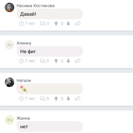
Насима Костикова
Давай!
7 лет
0
0
Аленка
Ал
Не фиг
7 лет
0
0
Натали
7 лет
0
0
Жанна
Жа
нет