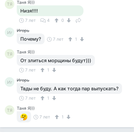
Таня Я)))
ТЯ
Низя!!!!
7 лет
4
0
Игорь
Иг
Почему?
7 лет
1
Таня Я)))
ТЯ
От злиться морщины будут)))
7 лет
1
Игорь
Иг
Твды не буду. А как тогда пар выпускать?
7 лет
1
Таня Я)))
ТЯ
7 лет
1