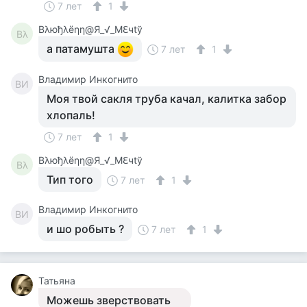
7 лет
1
Βλюђλёηη@Я_√_Мℇчtў
Βλ
а патамушта
7 лет
1
Владимир Инкогнито
ВИ
Моя твой сакля труба качал, калитка забор
хлопаль!
7 лет
1
Βλюђλёηη@Я_√_Мℇчtў
Βλ
Тип того
7 лет
1
Владимир Инкогнито
ВИ
и шо робыть ?
7 лет
1
Татьяна
Можешь зверствовать