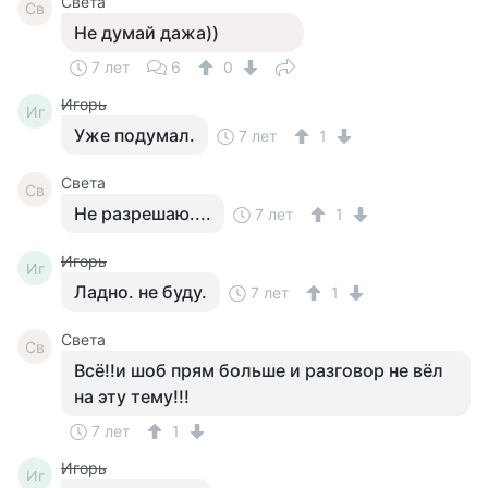
Света
Св
Не думай дажа))
7 лет
6
0
Игорь
Иг
Уже подумал.
7 лет
1
Света
Св
Не разрешаю....
7 лет
1
Игорь
Иг
Ладно. не буду.
7 лет
1
Света
Св
Всё!!и шоб прям больше и разговор не вёл
на эту тему!!!
7 лет
1
Игорь
Иг