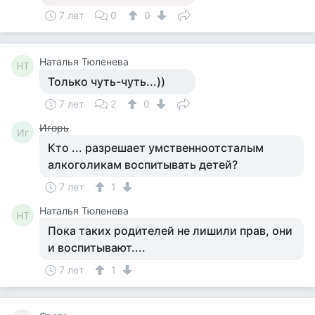
7 лет
0
0
Наталья Тюленева
НТ
Только чуть-чуть...))
7 лет
2
0
Игорь
Иг
Кто ... разрешает умственноотсталым
алкоголикам воспитывать детей?
7 лет
1
Наталья Тюленева
НТ
Пока таких родителей не лишили прав, они
и воспитывают....
7 лет
1