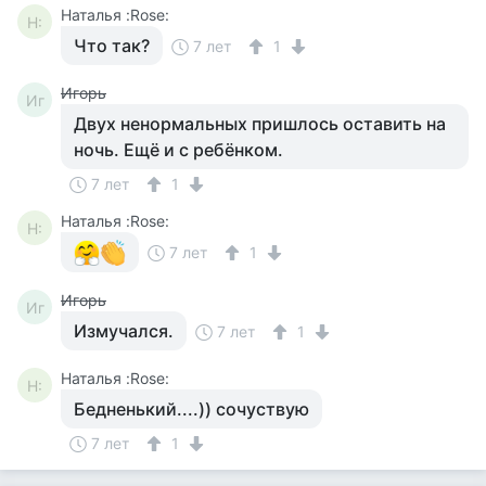
Наталья :Rose:
Н:
Что так?
7 лет
1
Игорь
Иг
Двух ненормальных пришлось оставить на
ночь. Ещё и с ребёнком.
7 лет
1
Наталья :Rose:
Н:
7 лет
1
Игорь
Иг
Измучался.
7 лет
1
Наталья :Rose:
Н:
Бедненький....)) сочуствую
7 лет
1