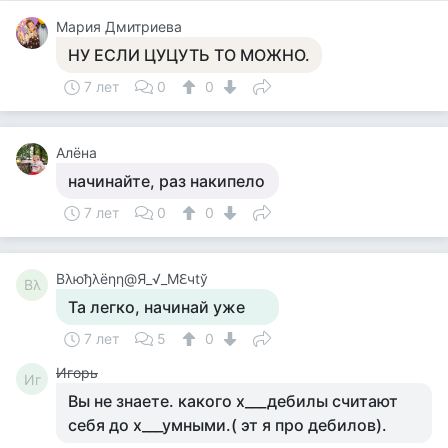
Мария Дмитриева
НУ ЕСЛИ ЦУЦУТЬ ТО МОЖНО.
7 лет
0
0
Алёна
начинайте, раз накипело
7 лет
0
0
Βλюђλёηη@Я_√_Мℇчtў
Βλ
Та легко, начинай уже
7 лет
5
0
Игорь
Иг
Вы не знаете. какого х___дебилы считают
себя до х___умными.( эт я про дебилов).