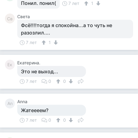
Понил. понил(
7 лет
1
Света
Св
Фсё!!!!тогда я спокойна...а то чуть не
разозлил....
7 лет
1
Екатерина.
Ек
Это не выход...
7 лет
0
0
Anna
An
Жатеееем?
7 лет
0
0