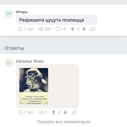
Игорь
Иг
Разришити цуцуть позлицца
7 лет
281
14
2
Ответы
Наталья :Rose:
Н:
7 лет
8
0
Показать все комментарии