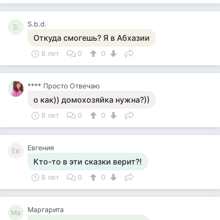
S.b.d.
S.
Откуда смогешь? Я в Абхазии
8 лет
0
0
**** Просто Отвечаю
о как)) домохозяйка нужна?))
8 лет
0
0
Евгения
Ев
Кто-то в эти сказки верит?!
8 лет
0
0
Маргарита
Ма