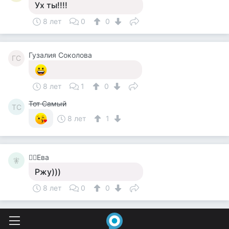
Ух ты!!!!
8 лет
0
0
Гузалия Соколова
ГС
8 лет
1
0
Тот Самый
ТС
8 лет
1
🧚‍♀️Ева
🧚‍
Ржу)))
8 лет
0
0