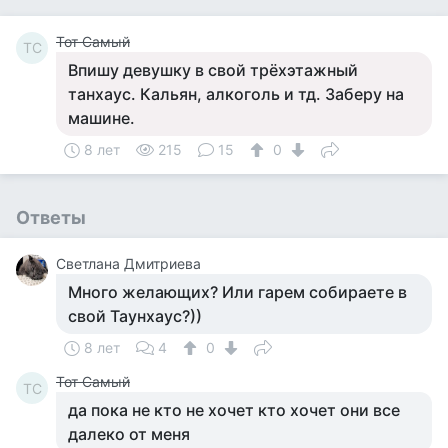
Тот Самый
ТС
Впишу девушку в свой трёхэтажный
танхаус. Кальян, алкоголь и тд. Заберу на
машине.
8 лет
215
15
0
Ответы
Светлана Дмитриева
Много желающих? Или гарем собираете в
свой Таунхаус?))
8 лет
4
0
Тот Самый
ТС
да пока не кто не хочет кто хочет они все
далеко от меня