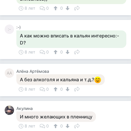
8 лет
0
0
:-)
:-
А как можно вписать в кальян интересно:-
D?
8 лет
0
0
Алёна Артёмова
АА
А без алкоголя и кальяна и т.д.?
8 лет
0
0
Акулина
И много желающих в пленницу
8 лет
0
0