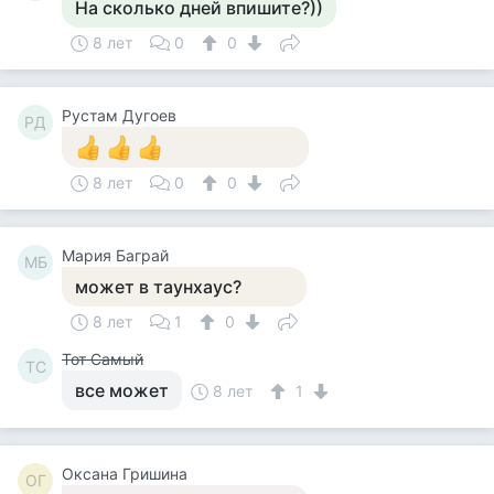
На сколько дней впишите?))
8 лет
0
0
Рустам Дугоев
РД
8 лет
0
0
Мария Баграй
МБ
может в таунхаус?
8 лет
1
0
Тот Самый
ТС
все может
8 лет
1
Оксана Гришина
ОГ