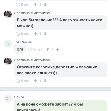
8 лет
1
Светлана Дмитриева
Было бы желание??? А возможность найти
можно))
8 лет
1
Тот Самый
ТС
ога
8 лет
1
Светлана Дмитриева
Огакайте погромче,вероятно желающие
вас плохо слышат)))
8 лет
1
Ольга
Ол
А на коне сможете забрать? Я бы
вписалась))