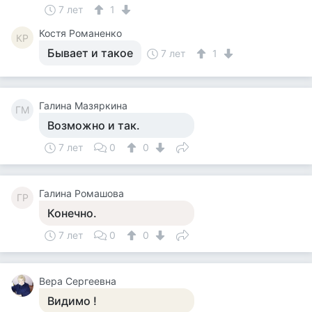
7 лет
1
Костя Романенко
КР
Бывает и такое
7 лет
1
Галина Мазяркина
ГМ
Возможно и так.
7 лет
0
0
Галина Ромашова
ГР
Конечно.
7 лет
0
0
Вера Сергеевна
Видимо !