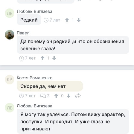
Любовь Витязева
ЛВ
Редкий
7 лет
1
Павел
Да почему он редкий ,и что он обозначения
зелёные глаза!
7 лет
1
Костя Романенко
КР
Скорее да, чем нет
7 лет
2
0
Любовь Витязева
ЛВ
Я могу так увлечься. Потом вижу характер,
поступки. И проходит. И уже глаза не
притягивают