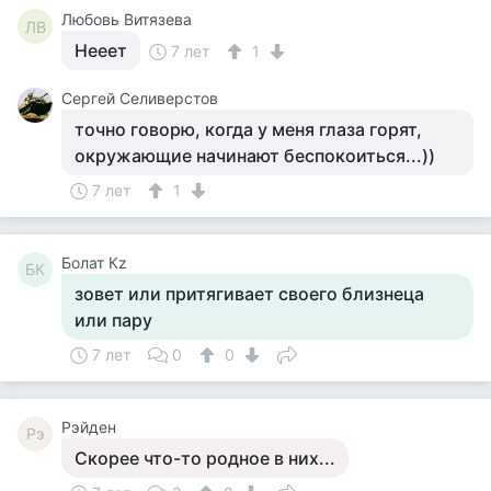
Любовь Витязева
ЛВ
Нееет
7 лет
1
Сергей Селиверстов
точно говорю, когда у меня глаза горят,
окружающие начинают беспокоиться...))
7 лет
1
Болат Кz
БК
зовет или притягивает своего близнеца
или пару
7 лет
0
0
Рэйден
Рэ
Скорее что-то родное в них...