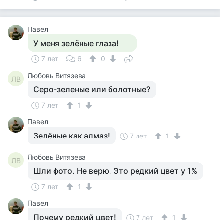
Павел
У меня зелёные глаза!
7 лет
6
0
Любовь Витязева
ЛВ
Серо-зеленые или болотные?
7 лет
1
Павел
Зелёные как алмаз!
7 лет
1
Любовь Витязева
ЛВ
Шли фото. Не верю. Это редкий цвет у 1%
7 лет
1
Павел
Почему редкий цвет!
7 лет
1