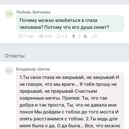
Любовь Витязева
ЛВ
Почему можно влюбиться в глаза
человека? Потому что его душа сияет?
7 лет
219
13
2
Ответы
Владимир Шитов
ВШ
1.Ты свои глаза не закрывай, не закрывай И
не говори, что мы враги… Я тебя прошу не
прерывай, не прерывай Счастьем
озаренные мечты. Припев: Ты, что так
добра и так проста, Ты, что не давала мне
покоя Мы дойдем с тобою до того моста И
опять расстанемся с тобою. 2.Ты ведь для
меня была о да, О да была… Все, что можно