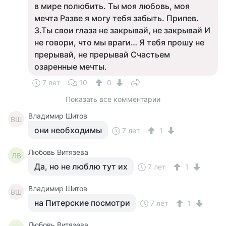
в мире полюбить. Ты моя любовь, моя
мечта Разве я могу тебя забыть. Припев.
3.Ты свои глаза не закрывай, не закрывай И
не говори, что мы враги… Я тебя прошу не
прерывай, не прерывай Счастьем
озаренные мечты.
7 лет
10
0
Показать все комментарии
Владимир Шитов
ВШ
они необходимы
7 лет
1
Любовь Витязева
ЛВ
Да, но не люблю тут их
7 лет
1
Владимир Шитов
ВШ
на Питерские посмотри
7 лет
1
Любовь Витязева