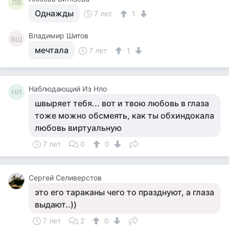
ЛВ
Однажды
7 лет
1
Владимир Шитов
ВШ
мечтала
7 лет
1
Наблюдающий Из Нло
НИ
швыряет тебя... вот и твою любовь в глаза
тоже можно обсмеять, как ты обхиндокала
любовь виртуальную
7 лет
0
0
Сергей Селиверстов
это его тараканы чего то празднуют, а глаза
выдают..))
7 лет
2
0