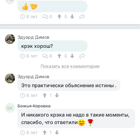
8 лет
0
0
Эдуард Димов
крэк хорош?
8 лет
8
0
Показать все комментарии
Эдуард Димов
Это практически обьяснение истины .
8 лет
1
Божья Коровка
БК
И никакого крэка не надо в такие моменты,
спасибо, что ответили
8 лет
1