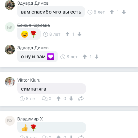
Эдуард Димов
вам спасибо что вы есть
8 лет
1
Божья Коровка
БК
8 лет
1
Эдуард Димов
о ну и вам
8 лет
1
Viktor Kiuru
симпатяга
8 лет
0
0
Владимир Х
ВХ
8 лет
0
0