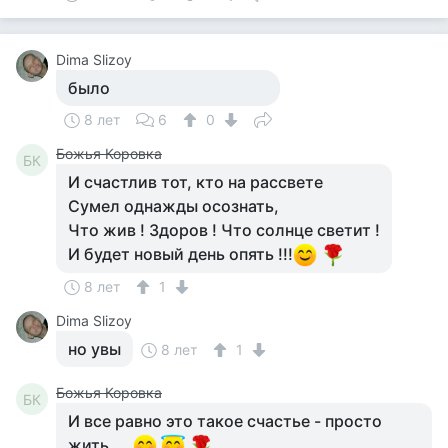
Dima Slizoy
было
8 лет
6
0
Божья Коровка
БК
И счастлив тот, кто на рассвете
Сумел однажды осознать,
Что жив ! Здоров ! Что солнце светит !
И будет новый день опять !!!
8 лет
1
Dima Slizoy
но увы
8 лет
1
Божья Коровка
БК
И все равно это такое счастье - просто
жить...,