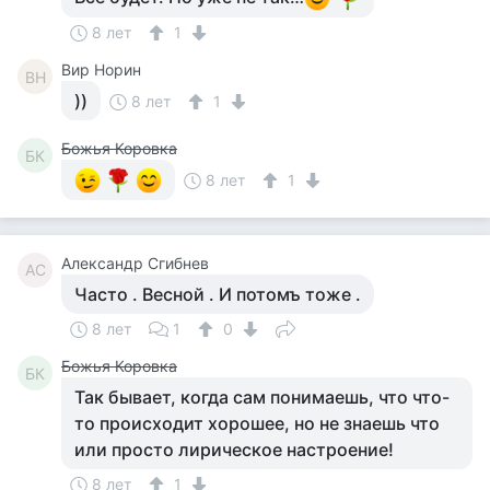
8 лет
1
Вир Норин
ВН
))
8 лет
1
Божья Коровка
БК
8 лет
1
Александр Сгибнев
АС
Часто . Весной . И потомъ тоже .
8 лет
1
0
Божья Коровка
БК
Так бывает, когда сам понимаешь, что что-
то происходит хорошее, но не знаешь что
или просто лирическое настроение!
8 лет
1