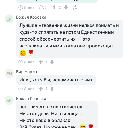
8 лет
5
0
Божья Коровка
БК
Лучшие мгновения жизни нельзя поймать и
куда-то спрятать на потом Единственный
способ обессмертить их — это
наслаждаться ими когда они происходят.
8 лет
1
Вир Норин
ВН
Или , хотя бы, вспоминать о них
8 лет
1
Божья Коровка
БК
нет- ничего не повторяется…
Ни этот день. Ни эти лица…
Ни это небо в облаках.
Всё будет. Но уже не так…