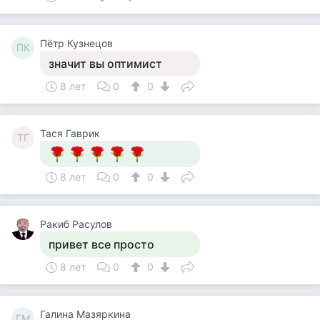
Пётр Кузнецов
ПК
значит вы оптимист
8 лет
0
0
Тася Гаврик
ТГ
8 лет
0
0
Ракиб Расулов
привет все просто
8 лет
0
0
Галина Мазяркина
ГМ