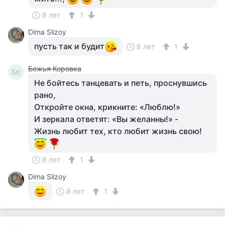
8 лет
1
Dima Slizoy
пусть так и будит
8 лет
1
Божья Коровка
БК
Не бойтесь танцевать и петь, проснувшись
рано,
Откройте окна, крикните: «Люблю!»
И зеркала ответят: «Вы желанны!» -
Жизнь любит тех, кто любит жизнь свою!
8 лет
1
Dima Slizoy
8 лет
1