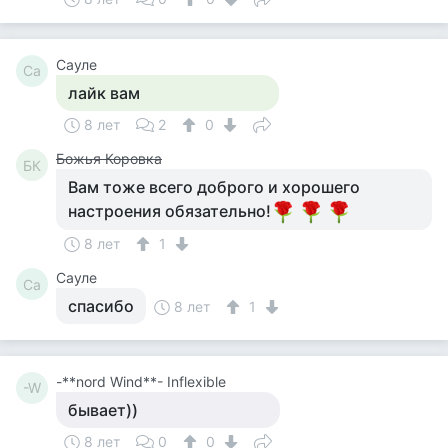
Сауле
Са
лайк вам
8 лет
2
0
Божья Коровка
БК
Вам тоже всего доброго и хорошего
настроения обязательно!
8 лет
1
Сауле
Са
спасибо
8 лет
1
-**nord Wind**- Inflexible
-W
бывает))
8 лет
0
0