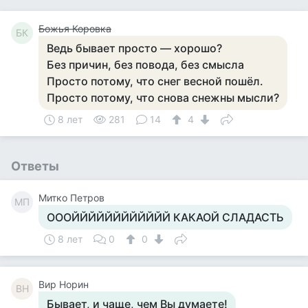
Божья Коровка
БК
Ведь бывает просто — хорошо?
Без причин, без повода, без смысла
Просто потому, что снег весной пошёл.
Просто потому, что снова снежны мысли?
8 лет
281
14
4
Ответы
Митко Петров
МП
ОООЙЙЙЙЙЙЙЙЙЙЙЙ КАКАОЙ СЛАДАСТЬ
8 лет
0
0
Вир Норин
ВН
Бывает, и чаще, чем Вы думаете!