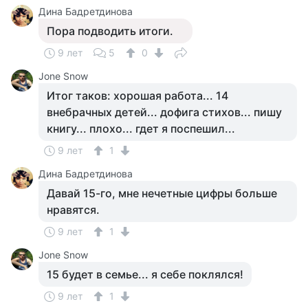
Дина Бадретдинова
Пора подводить итоги.
9 лет
5
0
Jone Snow
Итог таков: хорошая работа... 14
внебрачных детей... дофига стихов... пишу
книгу... плохо... гдет я поспешил...
9 лет
1
Дина Бадретдинова
Давай 15-го, мне нечетные цифры больше
нравятся.
9 лет
1
Jone Snow
15 будет в семье... я себе поклялся!
9 лет
1