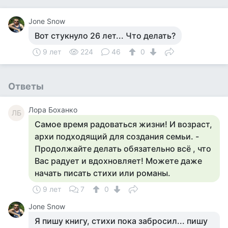
Jone Snow
Вот стукнуло 26 лет... Что делать?
9 лет
224
46
0
Ответы
Лора Боханко
ЛБ
Самое время радоваться жизни! И возраст,
архи подходящий для создания семьи. -
Продолжайте делать обязательно всё , что
Вас радует и вдохновляет! Можете даже
начать писать стихи или романы.
9 лет
7
0
Jone Snow
Я пишу книгу, стихи пока забросил... пишу