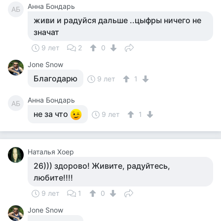
Анна Бондарь
АБ
живи и радуйся дальше ..цыфры ничего не
значат
9 лет
2
0
Jone Snow
Благодарю
9 лет
1
Анна Бондарь
АБ
не за что
9 лет
1
Наталья Хоер
26))) здорово! Живите, радуйтесь,
любите!!!!
9 лет
1
0
Jone Snow