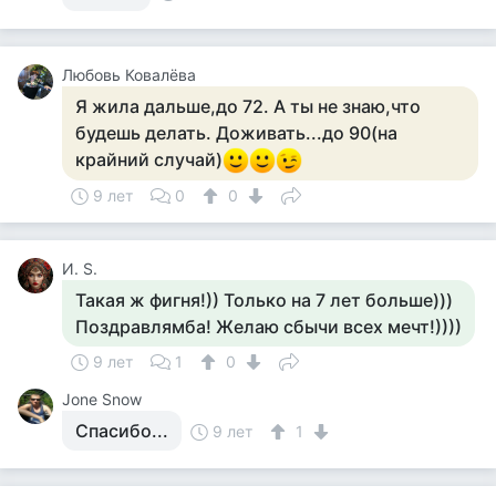
Любовь Ковалёва
Я жила дальше,до 72. А ты не знаю,что
будешь делать. Доживать...до 90(на
крайний случай)
9 лет
0
0
И. S.
Такая ж фигня!)) Только на 7 лет больше)))
Поздравлямба! Желаю сбычи всех мечт!))))
9 лет
1
0
Jone Snow
Спасибо...
9 лет
1