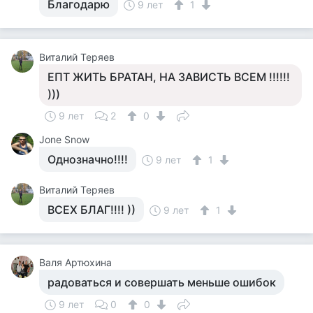
Благодарю
9 лет
1
Виталий Теряев
ЕПТ ЖИТЬ БРАТАН, НА ЗАВИСТЬ ВСЕМ !!!!!!
)))
9 лет
2
0
Jone Snow
Однозначно!!!!
9 лет
1
Виталий Теряев
ВСЕХ БЛАГ!!!! ))
9 лет
1
Валя Артюхина
радоваться и совершать меньше ошибок
9 лет
0
0