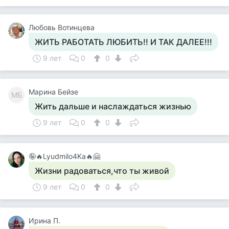
Любовь Вотинцева
ЖИТЬ РАБОТАТЬ ЛЮБИТЬ!! И ТАК ДАЛЕЕ!!!
9 лет
0
0
Марина Бейзе
МБ
Жить дальше и наслаждаться жизнью
9 лет
0
0
🤪🔥Lyudmilo4Ka🔥🤗
Жизни радоваться,что ты живой
9 лет
0
0
Ирина П.