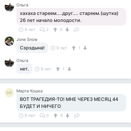
Ольга
хахаха стареем....друг.... стареем.(шутка)
26 лет начало молодости.
9 лет
2
0
Jone Snow
Сэрэдына!
9 лет
1
Ольга
нет.
9 лет
1
Марта Кошка
МК
ВОТ ТРАГЕДИЯ-ТО! МНЕ ЧЕРЕЗ МЕСЯЦ 44
БУДЕТ И НИЧЕГО
9 лет
0
0