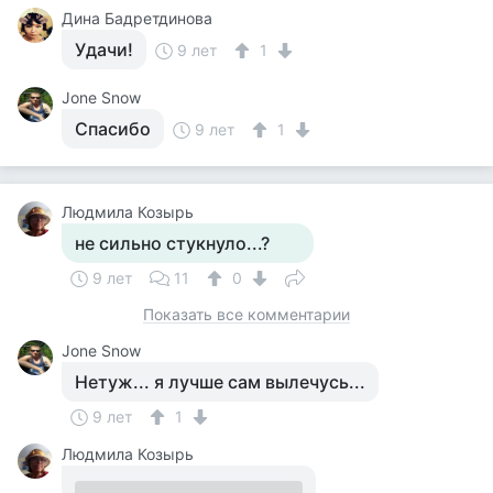
Дина Бадретдинова
Удачи!
9 лет
1
Jone Snow
Спасибо
9 лет
1
Людмила Козырь
не сильно стукнуло...?
9 лет
11
0
Показать все комментарии
Jone Snow
Нетуж... я лучше сам вылечусь...
9 лет
1
Людмила Козырь