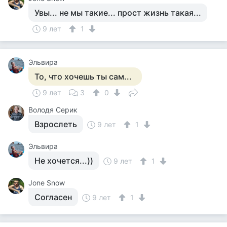
Увы... не мы такие... прост жизнь такая...
9 лет
1
Эльвира
То, что хочешь ты сам...
9 лет
3
0
Володя Серик
Взрослеть
9 лет
1
Эльвира
Не хочется...))
9 лет
1
Jone Snow
Согласен
9 лет
1