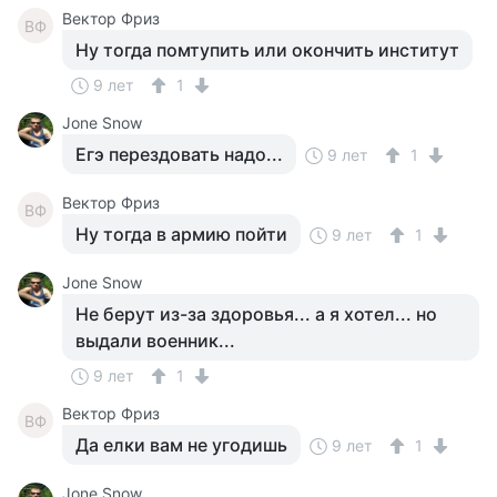
Вектор Фриз
ВФ
Ну тогда помтупить или окончить институт
9 лет
1
Jone Snow
Егэ перездовать надо...
9 лет
1
Вектор Фриз
ВФ
Ну тогда в армию пойти
9 лет
1
Jone Snow
Не берут из-за здоровья... а я хотел... но
выдали военник...
9 лет
1
Вектор Фриз
ВФ
Да елки вам не угодишь
9 лет
1
Jone Snow