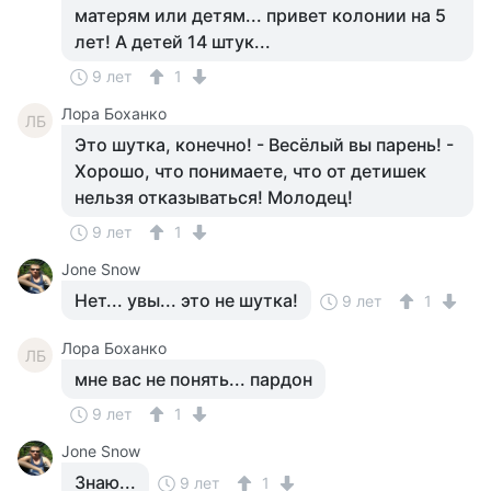
матерям или детям... привет колонии на 5
лет! А детей 14 штук...
9 лет
1
Лора Боханко
ЛБ
Это шутка, конечно! - Весёлый вы парень! -
Хорошо, что понимаете, что от детишек
нельзя отказываться! Молодец!
9 лет
1
Jone Snow
Нет... увы... это не шутка!
9 лет
1
Лора Боханко
ЛБ
мне вас не понять... пардон
9 лет
1
Jone Snow
Знаю...
9 лет
1