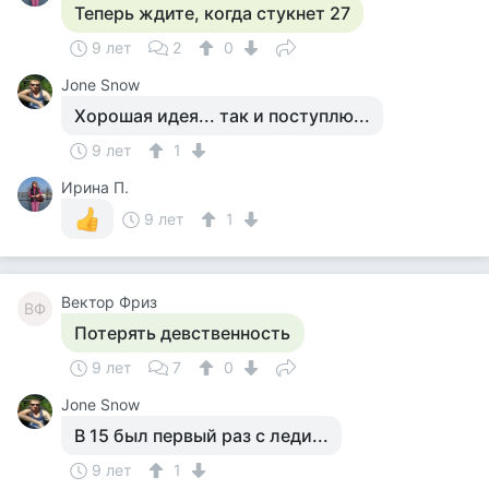
Теперь ждите, когда стукнет 27
9 лет
2
0
Jone Snow
Хорошая идея... так и поступлю...
9 лет
1
Ирина П.
9 лет
1
Вектор Фриз
ВФ
Потерять девственность
9 лет
7
0
Jone Snow
В 15 был первый раз с леди...
9 лет
1