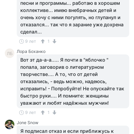
песни и программы... работаю в хорошем
коллективе... имею внебрачных детей и
очень хочу с ними погулять, но глупанул и
отказался... так что я зарание уже дохрена
сделал...
9 лет
1
Лора Боханко
ЛБ
Вот эт да-а-а..... Я почти в "яблочко "
попала, заговорив о литературном
творчестве.... А то, что от детей
отказались, - ведь можно, надеюсь,
исправить! - Попробуйте! Не опускайте так
быстро руки.... И помните: женщины
уважают и любят надёжных мужчин!
9 лет
1
Jone Snow
Я подписал отказ и если приближусь к