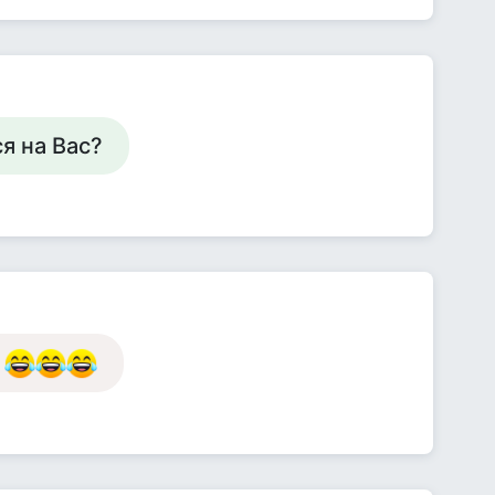
ся на Вас?
!