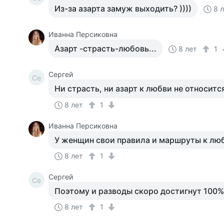
Из-за азарта замуж выходить? ))))
8 
Иванна Персиковна
Азарт -страсть-любовь...
8 лет
1
Сергей
Се
Ни страсть, ни азарт к любви не относится
8 лет
1
Иванна Персиковна
У женщин свои правила и маршруты к люб
8 лет
1
Сергей
Се
Поэтому и разводы скоро достигнут 100% )
8 лет
1