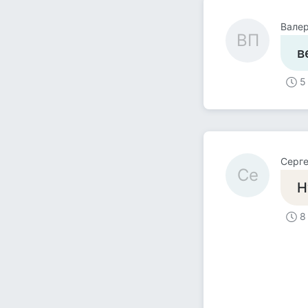
Вале
ВП
в
5
Серг
Се
Н
8