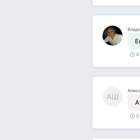
Влад
Е
8
Алек
АШ
А
5