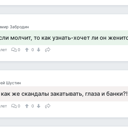
имир Забродин
сли молчит, то как узнать-хочет ли он женит
 лет
0
0
сей Шустин
 как же скандалы закатывать, глаза и банки?
 лет
0
0