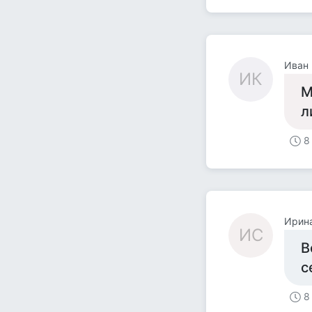
Иван 
ИК
М
л
8
Ирин
ИС
В
с
8