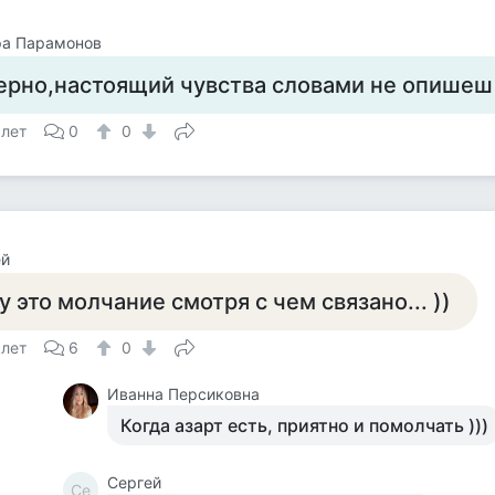
ра Парамонов
ерно,настоящий чувства словами не опишеш
 лет
0
0
ей
у это молчание смотря с чем связано... ))
 лет
6
0
Иванна Персиковна
Когда азарт есть, приятно и помолчать )))
Сергей
Се