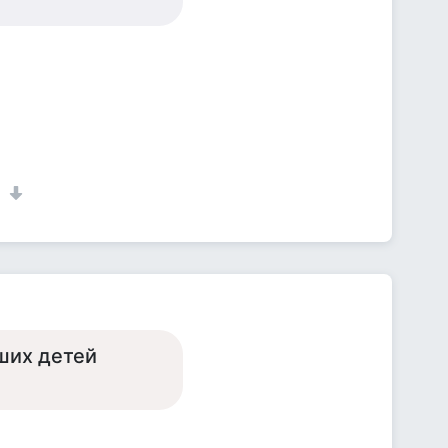
1
аших детей