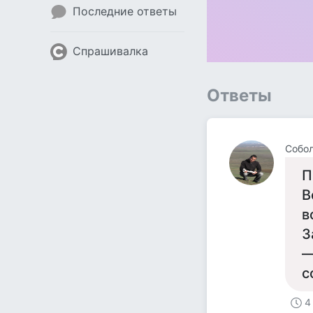
Последние ответы
Спрашивалка
Ответы
Собол
П
В
в
З
—
с
4