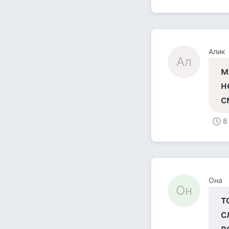
Алик
Ал
м
н
с
8
Она
Он
т
с
в