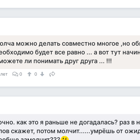
олча можно делать совместно многое ,но о
еобходимо будет все равно ... а вот тут начи
можете ли понимать друг друга ... !!!
 лет
0
0
очно. как это я раньше не догадалась? раз в
лов скажет, потом молчит......умрёшь от ожид
ообще замолчит???