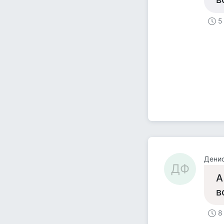
5
Дени
ДФ
А
в
8