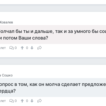
Ковалев
олчал бы ты и дальше, так и за умного бы со
и потом Ваши слова?
 лет
0
0
а Сошко
опрос в том, как он молча сделает предложе
ердца?
 лет
0
0