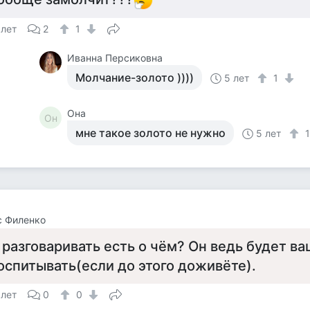
 лет
2
1
Иванна Персиковна
Молчание-золото ))))
5 лет
1
Она
Он
мне такое золото не нужно
5 лет
с Филенко
 разговаривать есть о чём? Он ведь будет в
оспитывать(если до этого доживёте).
 лет
0
0