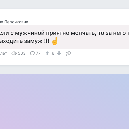
на Персиковна
сли с мужчиной приятно молчать, то за него
ыходить замуж !!!
 лет
503
77
6