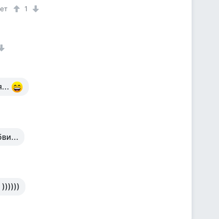
лет
1
...
ви...
)))))