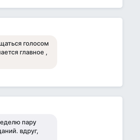
бщаться голосом
нается главное ,
 неделю пару
аний. вдруг,