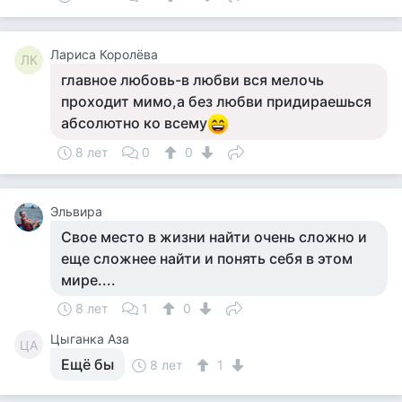
Лариса Королёва
ЛК
главное любовь-в любви вся мелочь
проходит мимо,а без любви придираешься
абсолютно ко всему
8 лет
0
0
Эльвира
Свое место в жизни найти очень сложно и
еще сложнее найти и понять себя в этом
мире....
8 лет
1
0
Цыганка Аза
ЦА
Ещё бы
8 лет
1