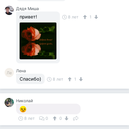
Дядя Миша
привет!
8 лет
1
Лена
Ле
Спасибо)
8 лет
1
Николай
8 лет
0
0