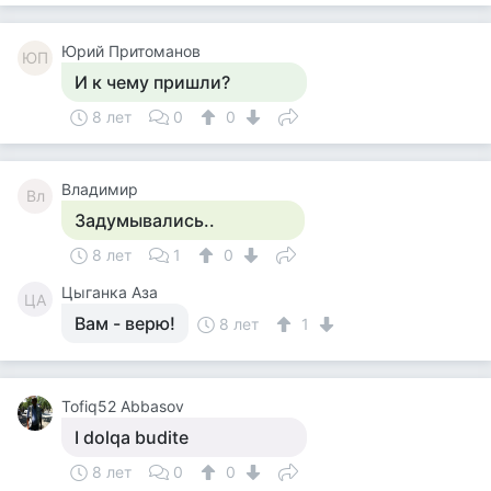
Юрий Притоманов
ЮП
И к чему пришли?
8 лет
0
0
Владимир
Вл
Задумывались..
8 лет
1
0
Цыганка Аза
ЦА
Вам - верю!
8 лет
1
Tofiq52 Abbasov
I dolqa budite
8 лет
0
0