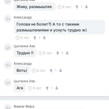
ЦА
Живу, размышляя.
8 лет
1
Александр
Ал
Голова не болит?) А то с такими
размышлениями и уснуть трудно ж)
8 лет
1
Цыганка Аза
ЦА
Трудно !!
8 лет
1
Александр
Ал
Воть)
8 лет
1
Цыганка Аза
ЦА
Ага
8 лет
1
Фаина-Фира
Фа