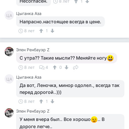
Несогласен.
8 лет
1
Цыганка Аза
ЦА
Напрасно.настоящее всегда в цене.
8 лет
1
Элен Ренбауэр Z
С утра?? Такие мысли?? Меняйте ногу
8 лет
4
0
Цыганка Аза
ЦА
Да вот, Леночка, минор одолел., всегда так
перед дорогой..)))
8 лет
1
Элен Ренбауэр Z
У меня вчера был.. Все хорошо
.. В
дороге легче..