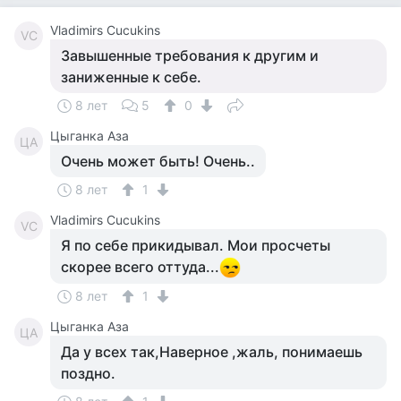
Vladimirs Cucukins
VC
Завышенные требования к другим и
заниженные к себе.
8 лет
5
0
Цыганка Аза
ЦА
Очень может быть! Очень..
8 лет
1
Vladimirs Cucukins
VC
Я по себе прикидывал. Мои просчеты
скорее всего оттуда...
8 лет
1
Цыганка Аза
ЦА
Да у всех так,Наверное ,жаль, понимаешь
поздно.