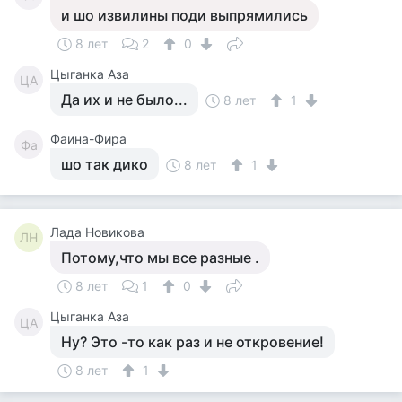
и шо извилины поди выпрямились
8 лет
2
0
Цыганка Аза
ЦА
Да их и не было...
8 лет
1
Фаина-Фира
Фа
шо так дико
8 лет
1
Лада Новикова
ЛН
Потому,что мы все разные .
8 лет
1
0
Цыганка Аза
ЦА
Ну? Это -то как раз и не откровение!
8 лет
1