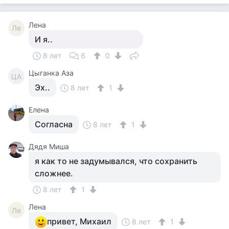
Лена
Ле
И я..
8 лет
6
0
Цыганка Аза
ЦА
Эх..
8 лет
1
Елена
Согласна
8 лет
1
Дядя Миша
я как то не задумывался, что сохранить
сложнее.
8 лет
1
Лена
Ле
привет, Михаил
8 лет
1