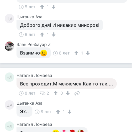
8 лет
1
Цыганка Аза
ЦА
Доброго дня! И никаких миноров!
8 лет
1
Элен Ренбауэр Z
Взаимно
8 лет
1
Наталья Ломаева
НЛ
Все проходит.М меняемся.Как то так....
8 лет
2
0
Цыганка Аза
ЦА
Эх..
8 лет
1
Наталья Ломаева
НЛ