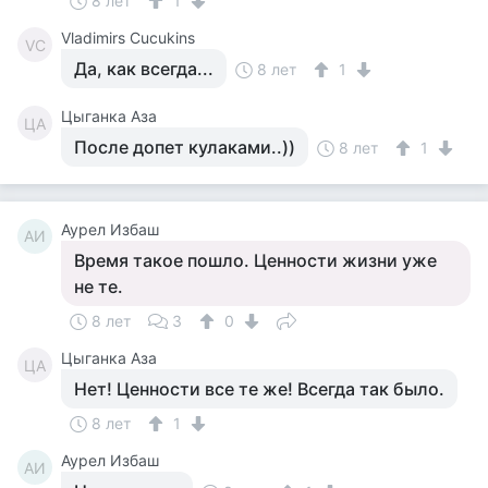
8 лет
1
Vladimirs Cucukins
VC
Да, как всегда...
8 лет
1
Цыганка Аза
ЦА
После допет кулаками..))
8 лет
1
Аурел Избаш
АИ
Время такое пошло. Ценности жизни уже
не те.
8 лет
3
0
Цыганка Аза
ЦА
Нет! Ценности все те же! Всегда так было.
8 лет
1
Аурел Избаш
АИ