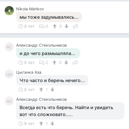
Nikola Mahkov
мы тоже задумывались...
8 лет
0
0
Александр Стекольников
АС
и до чего размышляла...
8 лет
2
0
Цыганка Аза
ЦА
Что часто и беречь нечего...
8 лет
1
Александр Стекольников
АС
Всегда есть что беречь. Найти и увидеть
вот что сложновато.....
8 лет
1