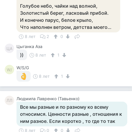
Голубое небо, чайки над волной,
Золотистый берег, ласковый прибой.
И конечно парус, белое крыло,
Что наполнен ветром, детства моего…
8 лет
2
0
Цыганка Аза
ЦА
))
8 лет
1
W/S/G
W/
8 лет
1
Людмила Лавренко (Тавьенко)
ЛЛ
Все мы разные и по разному ко всему
относимся. Ценности разные , отношения к
ним разное. Если коротко , то где то так
8 лет
0
0