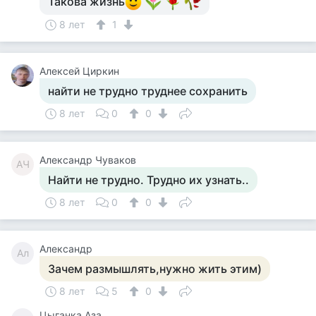
Такова жизнь
8 лет
1
Алексей Циркин
найти не трудно труднее сохранить
8 лет
0
0
Александр Чуваков
АЧ
Найти не трудно. Трудно их узнать..
8 лет
0
0
Александр
Ал
Зачем размышлять,нужно жить этим)
8 лет
5
0
Цыганка Аза