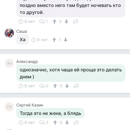
поздно вместо него там будет ночевать кто
то другой.
9 лет
1
0
Саша
Ха
9 лет
1
Александр
Ал
однозначно, хотя чаще ей проще это делать
днем )
9 лет
0
0
Сергей Казин
СК
Тогда это не жена, а блядь
9 лет
3
0