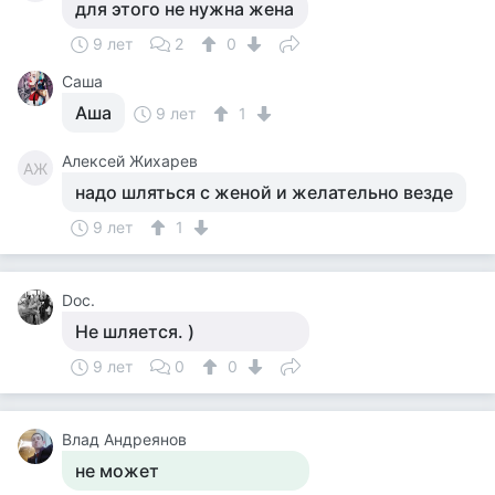
для этого не нужна жена
9 лет
2
0
Саша
Аша
9 лет
1
Алексей Жихарев
АЖ
надо шляться с женой и желательно везде
9 лет
1
Doc.
Не шляется. )
9 лет
0
0
Влад Андреянов
не может