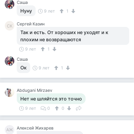
Саша
Нуну
9 лет
1
Сергей Казин
СК
Так и есть. От хороших не уходят и к
плохим не возвращаются
9 лет
1
Саша
Ок
9 лет
1
Abdugani Mirzaev
Нет не шляйтся это точно
9 лет
0
0
Алексей Жихарев
АЖ