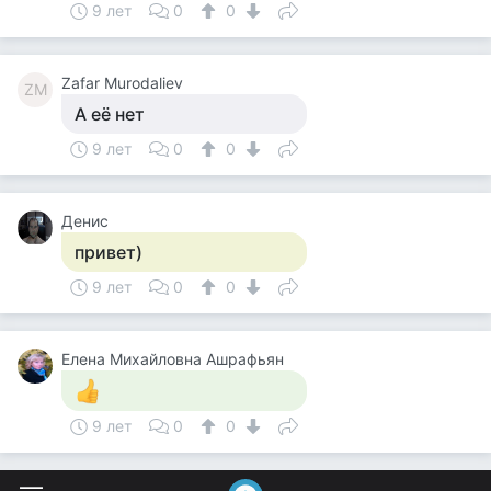
9 лет
0
0
Zafar Murodaliev
ZM
А её нет
9 лет
0
0
Денис
привет)
9 лет
0
0
Елена Михайловна Ашрафьян
9 лет
0
0