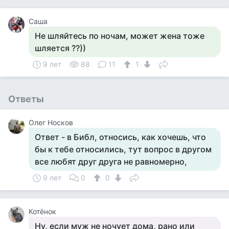
Саша
Не шляйтесь по ночам, может жена тоже
шляется ??))
9 лет
88
11
1
Ответы
Олег Носков
Ответ - в Библ, относись, как хочешь, что
бы к тебе относились, тут вопрос в другом
все любят друг друга не равномерно,
9 лет
0
0
Котёнок
Ну, если муж не ночует дома, рано или