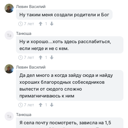
Левин Василий
Ну таким меня создали родители и Бог
7 лет
1
Танюша
Та
Ну и хорошо...хоть здесь расслабиться,
если негде и не с кем.
7 лет
1
Левин Василий
Да дел много а когда зайду сюда и найду
хороших благородных собеседников
вылести от сюдого сложно
примагничиваюсь к ним
7 лет
1
Танюша
Та
Я села почту посмотреть, зависла на 1,5