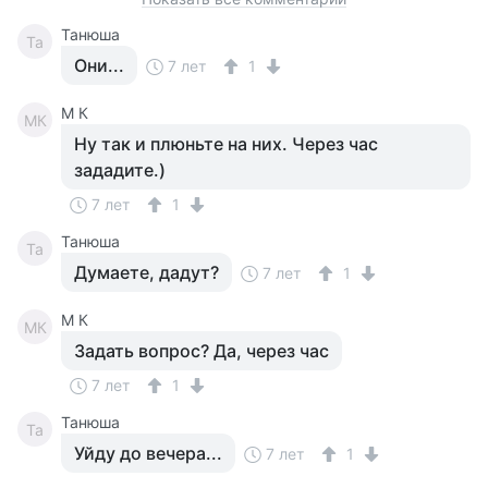
Танюша
Та
Они...
7 лет
1
M К
MК
Ну так и плюньте на них. Через час
зададите.)
7 лет
1
Танюша
Та
Думаете, дадут?
7 лет
1
M К
MК
Задать вопрос? Да, через час
7 лет
1
Танюша
Та
Уйду до вечера...
7 лет
1