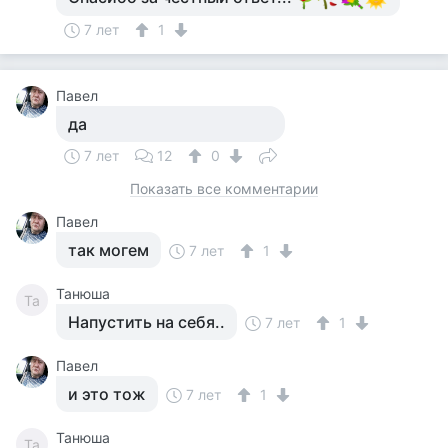
7 лет
1
Павел
да
7 лет
12
0
Показать все комментарии
Павел
так могем
7 лет
1
Танюша
Та
Напустить на себя..
7 лет
1
Павел
и это тож
7 лет
1
Танюша
Та