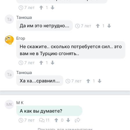
7 лет
1
Танюша
Та
Да им это нетрудно...
7 лет
1
Егор
Не скажите.. сколько потребуется сил.. это
вам не в Турцию сгонять..
7 лет
1
Танюша
Та
Ха ха...сравнил...
7 лет
1
M К
MК
А как вы думаете?
7 лет
11
0
Показать все комментарии