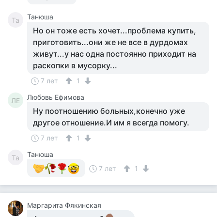
Танюша
Та
Но он тоже есть хочет...проблема купить,
приготовить...они же не все в дурдомах
живут...у нас одна постоянно приходит на
раскопки в мусорку...
7 лет
1
Любовь Ефимова
ЛЕ
Ну поотношению больных,конечно уже
другое отношение.И им я всегда помогу.
7 лет
1
Танюша
Та
7 лет
1
Маргарита Фякинская