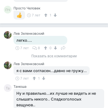
Просто Человек
ПЧ
7 лет
1
Лев Зеленковский
легко....
7 лет
8
0
Показать все комментарии
Лев Зеленковский
я с вами согласен...давно не гружу...
7 лет
1
Танюша
Та
Ну и правильно...их лучше не видеть и не
слышать никого.. Сладкоголосых
вещунов..