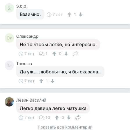
S.b.d.
S.
Взаимно.
7 лет
1
Олександр
Ол
Не то чтобы легко, но интересно.
7 лет
1
0
Танюша
Та
Да уж... любопытно, я бы сказала..
7 лет
1
Левин Василий
Легко девица легко матушка
7 лет
10
0
Показать все комментарии