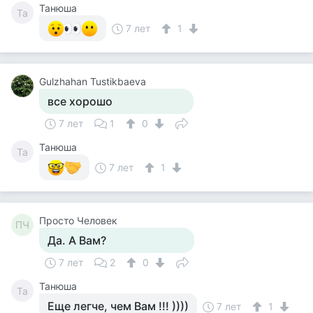
Танюша
Та
7 лет
1
Gulzhahan Tustikbaeva
все хорошо
7 лет
1
0
Танюша
Та
7 лет
1
Просто Человек
ПЧ
Да. А Вам?
7 лет
2
0
Танюша
Та
Еще легче, чем Вам !!! ))))
7 лет
1