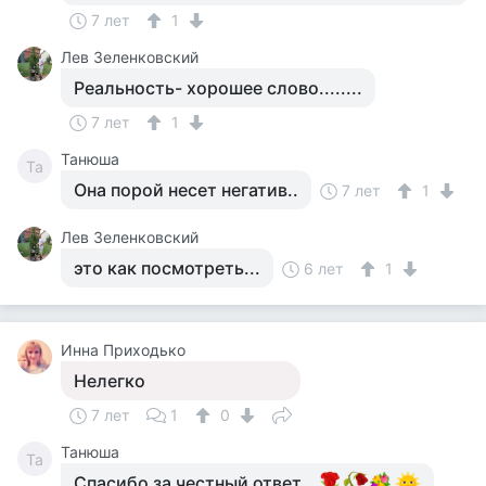
7 лет
1
Лев Зеленковский
Реальность- хорошее слово........
7 лет
1
Танюша
Та
Она порой несет негатив..
7 лет
1
Лев Зеленковский
это как посмотреть...
6 лет
1
Инна Приходько
Нелегко
7 лет
1
0
Танюша
Та
Спасибо за честный ответ...