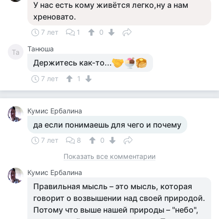
У нас есть кому живётся легко,ну а нам
хреновато.
7 лет
1
0
Танюша
Та
Держитесь как-то...
7 лет
1
Кумис Ербалина
да если понимаешь для чего и почему
7 лет
8
0
Показать все комментарии
Кумис Ербалина
Правильная мысль – это мысль, которая
говорит о возвышении над своей природой.
Потому что выше нашей природы – "небо",