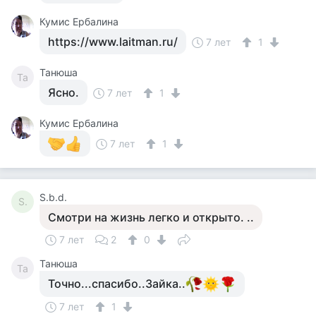
Кумис Ербалина
https://www.laitman.ru/
7 лет
1
Танюша
Та
Ясно.
7 лет
1
Кумис Ербалина
7 лет
1
S.b.d.
S.
Смотри на жизнь легко и открыто. ..
7 лет
2
0
Танюша
Та
Точно...спасибо..Зайка..
7 лет
1