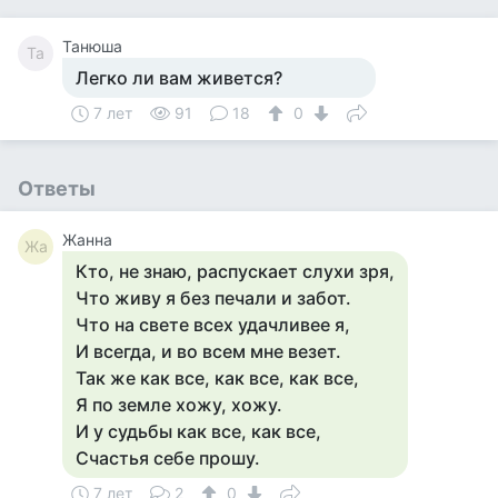
Танюша
Та
Легко ли вам живется?
7 лет
91
18
0
Ответы
Жанна
Жа
Кто, не знаю, распускает слухи зря,
Что живу я без печали и забот.
Что на свете всех удачливее я,
И всегда, и во всем мне везет.
Так же как все, как все, как все,
Я по земле хожу, хожу.
И у судьбы как все, как все,
Счастья себе прошу.
7 лет
2
0