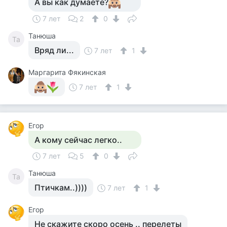
А вы как думаете?
7 лет
2
0
Танюша
Та
Вряд ли...
7 лет
1
Маргарита Фякинская
7 лет
1
Егор
А кому сейчас легко..
7 лет
5
0
Танюша
Та
Птичкам..))))
7 лет
1
Егор
Не скажите скоро осень .. перелеты