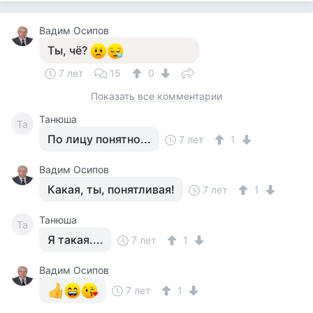
Вадим Осипов
Ты, чё?
7 лет
15
0
Показать все комментарии
Танюша
Та
По лицу понятно...
7 лет
1
Вадим Осипов
Какая, ты, понятливая!
7 лет
1
Танюша
Та
Я такая....
7 лет
1
Вадим Осипов
7 лет
1