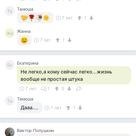
Танюша
Та
7 лет
1
Жанна
Жа
7 лет
1
Екатерина
Ек
Не легко,а кому сейчас легко...жизнь
вообще не простая штука
7 лет
1
0
Танюша
Та
Дааа....
7 лет
1
Виктор Полушкин