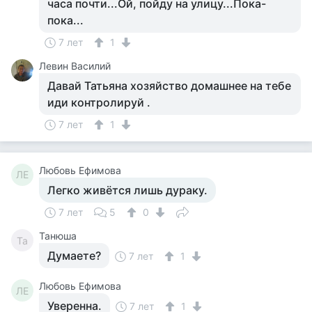
часа почти...Ой, пойду на улицу...Пока-
пока...
7 лет
1
Левин Василий
Давай Татьяна хозяйство домашнее на тебе
иди контролируй .
7 лет
1
Любовь Ефимова
ЛЕ
Легко живётся лишь дураку.
7 лет
5
0
Танюша
Та
Думаете?
7 лет
1
Любовь Ефимова
ЛЕ
Уверенна.
7 лет
1