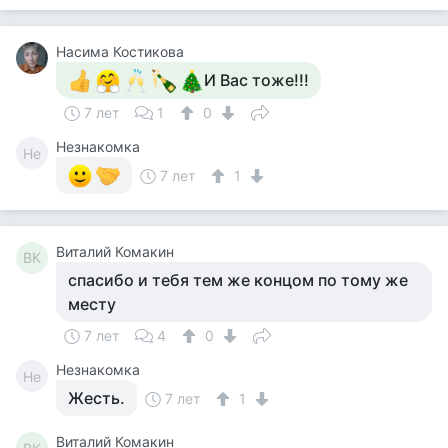
Насима Костикова
И Вас тоже!!!
7 лет
1
0
Незнакомка
Не
7 лет
1
Виталий Комакин
ВК
спасибо и тебя тем же концом по тому же
месту
7 лет
4
0
Незнакомка
Не
Жесть.
7 лет
1
Виталий Комакин