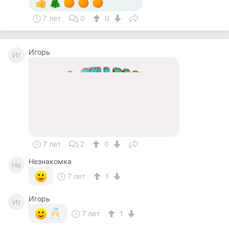
7 лет
0
0
Игорь
Иг
7 лет
2
0
Незнакомка
Не
7 лет
1
Игорь
Иг
7 лет
1