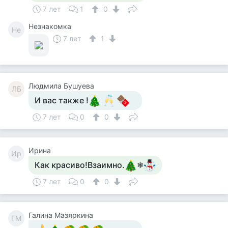
7 лет
1
0
Незнакомка
Не
7 лет
1
Людмила Бушуева
ЛБ
И вас также !
7 лет
0
0
Ирина
Ир
Как красиво!Взаимно.
❄
7 лет
0
0
Галина Мазяркина
ГМ