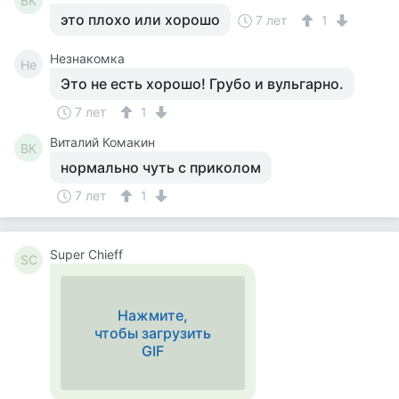
ВК
это плохо или хорошо
7 лет
1
Незнакомка
Не
Это не есть хорошо! Грубо и вульгарно.
7 лет
1
Виталий Комакин
ВК
нормально чуть с приколом
7 лет
1
Super Сhieff
SС
Нажмите,
чтобы загрузить
GIF