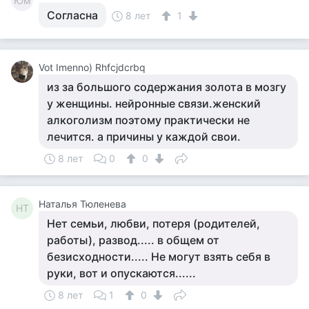
Юм
Согласна
8 лет
1
Vot Imenno) Rhfcjdcrbq
из за большого содержания золота в мозгу
у женщины. нейронные связи.женский
алкоголизм поэтому практически не
лечится. а причины у каждой свои.
8 лет
0
0
Наталья Тюленева
НТ
Нет семьи, любви, потеря (родителей,
работы), развод..... в общем от
безисходности..... Не могут взять себя в
руки, вот и опускаются......
8 лет
1
0