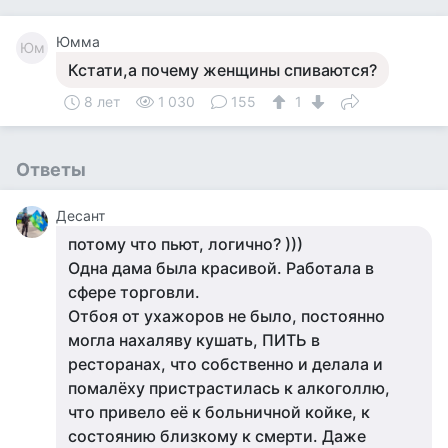
Юмма
Юм
Кстати,а почему женщины спиваются?
8 лет
1 030
155
1
Ответы
Десант
потому что пьют, логично? )))
Одна дама была красивой. Работала в
сфере торговли.
Отбоя от ухажоров не было, постоянно
могла нахаляву кушать, ПИТЬ в
ресторанах, что собственно и делала и
помалёху пристрастилась к алкоголлю,
что привело её к больничной койке, к
состоянию близкому к смерти. Даже