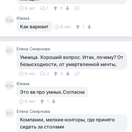
8 лет
1
0
Юмма
Юм
Как вариант
8 лет
1
Елена Смирнова
ЕС
Умница. Хороший вопрос. Итак, почему? От
безысходности, от умертвленной мечты,
8 лет
2
0
Юмма
Юм
Это вв про умных.Согласна
8 лет
1
Елена Смирнова
ЕС
Компании, мелкие конторы, где принято
сидеть за столами