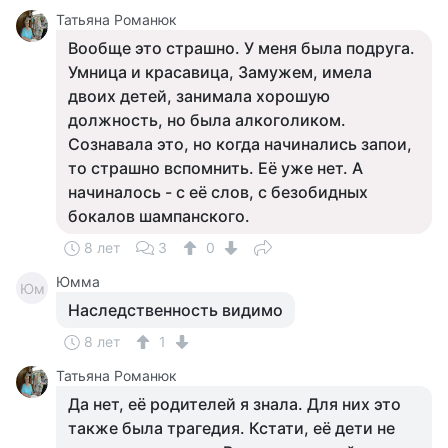
Татьяна Романюк
Вообще это страшно. У меня была подруга.
Умница и красавица, Замужем, имела
двоих детей, занимала хорошую
должность, но была алкоголиком.
Сознавала это, но когда начинались запои,
то страшно вспомнить. Её уже нет. А
начиналось - с её слов, с безобидных
бокалов шампанского.
8 лет
3
0
Юмма
Юм
Наследственность видимо
8 лет
1
Татьяна Романюк
Да нет, её родителей я знала. Для них это
также была трагедия. Кстати, её дети не