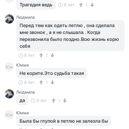
Трагедия ведь
8 лет
1
Людмила
Перед тем как одеть петлю , она сделала
мне звонок , а я не слышала . Когда
перезвонила было поздно.Всю жизнь корю
себя
8 лет
1
Юмма
Юм
Не корите.Это судьба такая
8 лет
1
Людмила
да
8 лет
1
Юмма
Юм
Была бы глупой в петлю не залезла бы