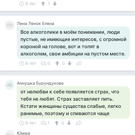
8 лет
1
Лена Ленок Елена
ЛЛ
Все алкоголики в моём понимании, люди
пустые, не имеющие интересов, с огромной
короной на голове, вот и топят в
алкоголем, свои амбиции на пустом месте.
8 лет
0
0
Аннушка Бурундукова
АБ
от нелюбви к себе появляется страх, что
тебя не любят. Страх заставляет пить.
Кстати женщины существа слабые, легко
ранимые, поэтому и спиваются чаще
8 лет
1
0
Юмма