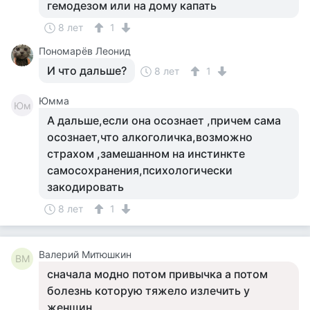
гемодезом или на дому капать
8 лет
1
Пономарёв Леонид
И что дальше?
8 лет
1
Юмма
Юм
А дальше,если она осознает ,причем сама
осознает,что алкоголичка,возможно
страхом ,замешанном на инстинкте
самосохранения,психологически
закодировать
8 лет
1
Валерий Митюшкин
ВМ
сначала модно потом привычка а потом
болезнь которую тяжело излечить у
женщин