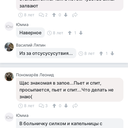
залвают
8 лет
2
0
Юмма
Юм
Наверное
8 лет
1
Василий Ляпин
Из за отсусусусутвия...
8 лет
1
Пономарёв Леонид
Щас знакомая в запое...Пьет и спит,
просыпается, пьет и спит...Что делать не
знаю(
8 лет
3
0
Юмма
Юм
В больничку силком и капельницы с