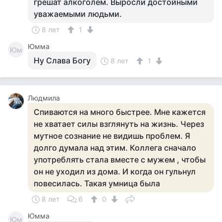
грешат алкоголем. Выросли достойными
уважаемыми людьми.
8 лет
1
Юмма
Юм
Ну Слава Богу
8 лет
1
Людмила
Спиваются на много быстрее. Мне кажется
не хватает силы взглянуть на жизнь. Через
мутное сознание не видишь проблем. Я
долго думала над этим. Коллега сначало
употреблять стала вместе с мужем , чтобы
он не уходил из дома. И когда он гульнул
повесилась. Такая умница была
8 лет
6
0
Юмма
Юм