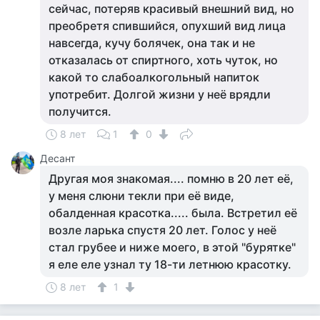
сейчас, потеряв красивый внешний вид, но
преобретя спившийся, опухший вид лица
навсегда, кучу болячек, она так и не
отказалась от спиртного, хоть чуток, но
какой то слабоалкогольный напиток
употребит. Долгой жизни у неё врядли
получится.
8 лет
1
0
Десант
Другая моя знакомая.... помню в 20 лет её,
у меня слюни текли при её виде,
обалденная красотка..... была. Встретил её
возле ларька спустя 20 лет. Голос у неё
стал грубее и ниже моего, в этой "бурятке"
я еле еле узнал ту 18-ти летнюю красотку.
8 лет
1