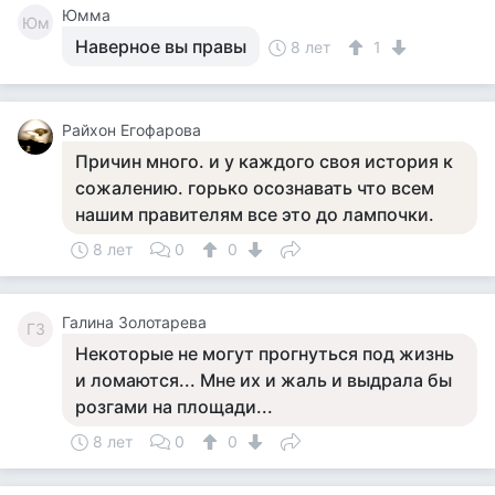
Юмма
Юм
Наверное вы правы
8 лет
1
Райхон Егофарова
Причин много. и у каждого своя история к
сожалению. горько осознавать что всем
нашим правителям все это до лампочки.
8 лет
0
0
Галина Золотарева
ГЗ
Некоторые не могут прогнуться под жизнь
и ломаются... Мне их и жаль и выдрала бы
розгами на площади...
8 лет
0
0