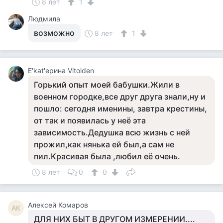
8 лет
1
Людмила
возможно
8 лет
1
Е'kat'ерина Vitolden
Горький опыт моей бабушки.Жили в
военном городке,все друг друга знали,ну и
пошло: сегодня именины, завтра крестины,
от так и появилась у неё эта
зависимость.Дедушка всю жизнь с ней
прожил,как нянька ей был,а сам не
пил.Красивая была ,любил её очень.
8 лет
0
0
Алексей Комаров
АК
ДЛЯ НИХ БЫТ В ДРУГОМ ИЗМЕРЕНИИ....