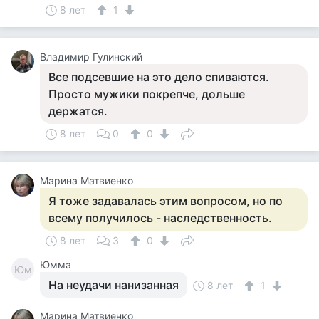
8 лет
1
Владимир Гулинский
Все подсевшие на это дело спиваются.
Просто мужики покрепче, дольше
держатся.
8 лет
0
0
Марина Матвиенко
Я тоже задавалась этим вопросом, но по
всему получилось - наследственность.
8 лет
3
0
Юмма
Юм
На неудачи нанизанная
8 лет
1
Марина Матвиенко