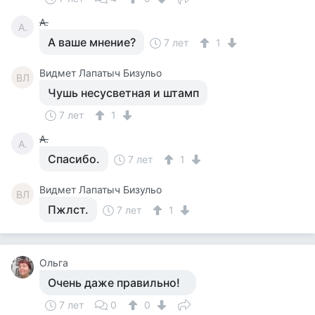
А.
А.
А ваше мнение?
7 лет
1
Видмет Лапатыч Бизульо
ВЛ
Чушь несусветная и штамп
7 лет
1
А.
А.
Спасибо.
7 лет
1
Видмет Лапатыч Бизульо
ВЛ
Пжлст.
7 лет
1
Ольга
Очень даже правильно!
7 лет
0
0