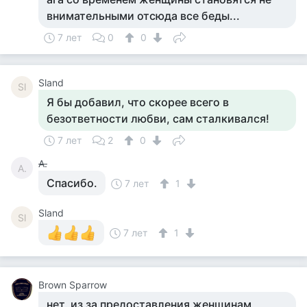
внимательными отсюда все беды...
7 лет
0
0
Sland
Sl
Я бы добавил, что скорее всего в
безответности любви, сам сталкивался!
7 лет
2
0
А.
А.
Спасибо.
7 лет
1
Sland
Sl
7 лет
1
Brown Sparrow
нет. из за предоставления женщинам