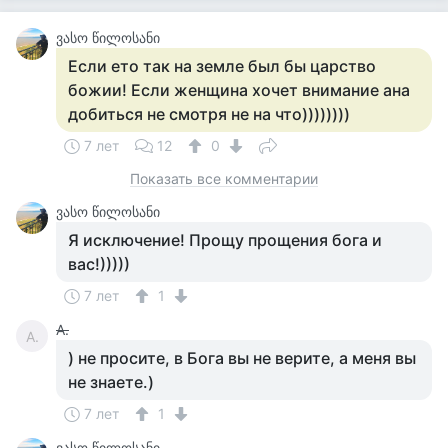
ვასო წილოსანი
Если ето так на земле был бы царство
божии! Если женщина хочет внимание ана
добиться не смотря не на что))))))))
7 лет
12
0
Показать все комментарии
ვასო წილოსანი
Я исключение! Прощу прощения бога и
вас!)))))
7 лет
1
А.
А.
) не просите, в Бога вы не верите, а меня вы
не знаете.)
7 лет
1
ვასო წილოსანი