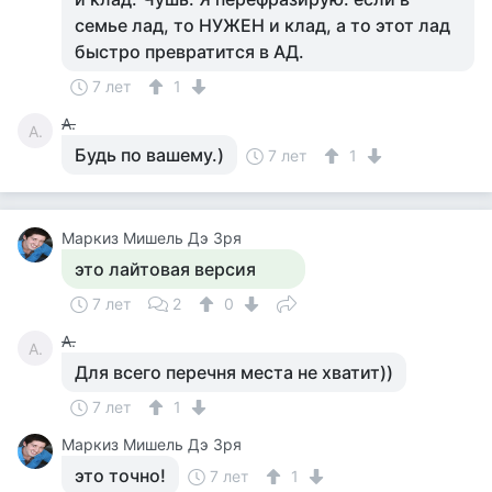
семье лад, то НУЖЕН и клад, а то этот лад
быстро превратится в АД.
7 лет
1
А.
А.
Будь по вашему.)
7 лет
1
Маркиз Мишель Дэ Зря
это лайтовая версия
7 лет
2
0
А.
А.
Для всего перечня места не хватит))
7 лет
1
Маркиз Мишель Дэ Зря
это точно!
7 лет
1