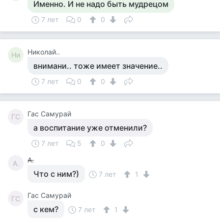
Именно. И не надо быть мудрецом
7 лет
0
0
Николай..
Ни
внимани.. тоже имеет значение..
7 лет
0
0
Гас Самурай
ГС
а воспитание уже отменили?
7 лет
5
0
А.
А.
Что с ним?)
7 лет
1
Гас Самурай
ГС
с кем?
7 лет
1