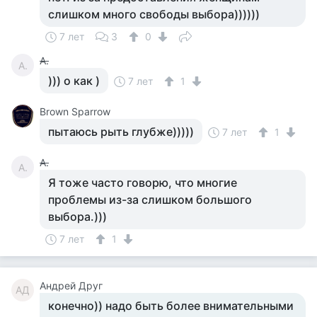
слишком много свободы выбора))))))
7 лет
3
0
А.
А.
))) о как )
7 лет
1
Brown Sparrow
пытаюсь рыть глубже)))))
7 лет
1
А.
А.
Я тоже часто говорю, что многие
проблемы из-за слишком большого
выбора.)))
7 лет
1
Андрей Друг
АД
конечно)) надо быть более внимательными