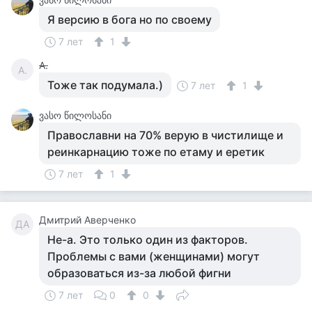
Я версию в бога но по своему
7 лет
1
А.
А.
Тоже так подумала.)
7 лет
1
ვასო წილოსანი
Православни на 70% верую в чистилище и
реинкарнацию тоже по етаму и еретик
7 лет
1
Дмитрий Аверченко
ДА
Не-а. Это только один из факторов.
Проблемы с вами (женщинами) могут
образоваться из-за любой фигни
7 лет
0
0