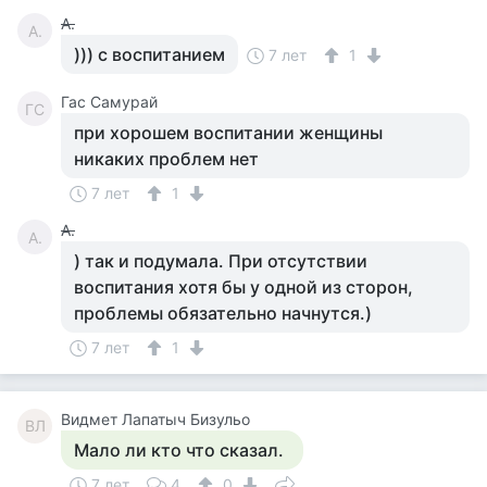
А.
А.
))) с воспитанием
7 лет
1
Гас Самурай
ГС
при хорошем воспитании женщины
никаких проблем нет
7 лет
1
А.
А.
) так и подумала. При отсутствии
воспитания хотя бы у одной из сторон,
проблемы обязательно начнутся.)
7 лет
1
Видмет Лапатыч Бизульо
ВЛ
Мало ли кто что сказал.
7 лет
4
0