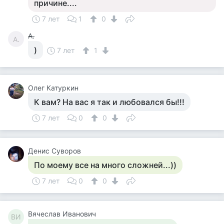
причине....
7 лет
1
0
А.
А.
)
7 лет
1
Олег Катуркин
К вам? На вас я так и любовался бы!!!
7 лет
0
0
Денис Суворов
По моему все на много сложней...))
7 лет
0
0
Вячеслав Иванович
ВИ