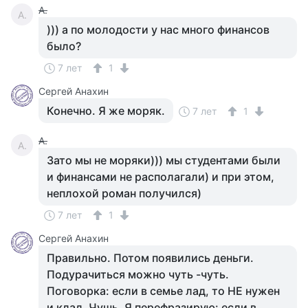
А.
А.
))) а по молодости у нас много финансов
было?
7 лет
1
Сергей Анахин
Конечно. Я же моряк.
7 лет
1
А.
А.
Зато мы не моряки))) мы студентами были
и финансами не располагали) и при этом,
неплохой роман получился)
7 лет
1
Сергей Анахин
Правильно. Потом появились деньги.
Подурачиться можно чуть -чуть.
Поговорка: если в семье лад, то НЕ нужен
и клад. Чушь. Я перефразирую: если в