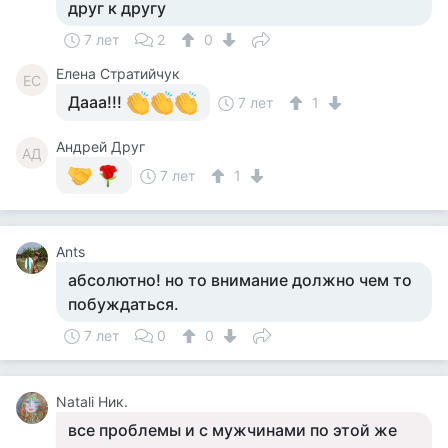
друг к другу
7 лет
2
0
Елена Стратийчук
ЕС
Дааа!!!
7 лет
1
Андрей Друг
АД
7 лет
1
Ants
абсолютно! но то внимание должно чем то
побуждаться.
7 лет
0
0
Natali Ник.
все проблемы и с мужчинами по этой же