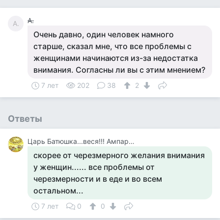
А.
А.
Очень давно, один человек намного
старше, сказал мне, что все проблемы с
женщинами начинаются из-за недостатка
внимания. Согласны ли вы с этим мнением?
7 лет
202
38
2
Ответы
Царь Батюшка...веся!!! Ампаратар С Детству Нянечкама Избалованнай Да Затисканнай..
скорее от черезмерного желания внимания
у женщин...... все проблемы от
черезмерности и в еде и во всем
остальном...
7 лет
0
0