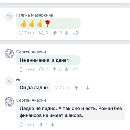
Галина Мазяркина
ГМ
7 лет
0
0
Сергей Анахин
Не внимания, а денег.
7 лет
7
0
А.
А.
Ой да ладно
7 лет
1
Сергей Анахин
Ладно не ладно. А так оно и есть. Роман без
финансов не имеет шансов.
7 лет
1