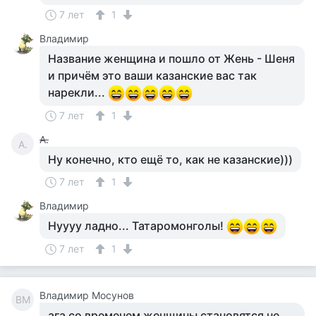
7 лет
1
Владимир
Название женщина и пошло от Жень - Шеня
и причём это ваши казанские вас так
нарекли...
7 лет
1
А.
А.
Ну конечно, кто ещё то, как не казанские)))
7 лет
1
Владимир
Нуууу ладно... Татаромонголы!
7 лет
1
Владимир Мосунов
ВМ
ага со временем женщины становятся не