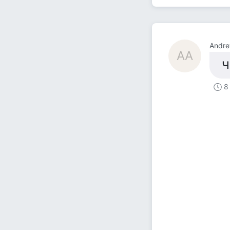
Andre
AA
Ч
8