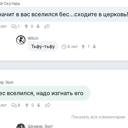
й Скутарь
начит в вас вселился бес...сходите в церковь
 лет
1
0
Witch
Тьфу-тьфу
8 лет
1
р Эзот
ес вселился, надо изгнать его
 лет
8
0
Показать все комментарии
Шкавир Эзот