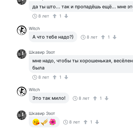
да ты што... так и пропадёшь ещё... мне э
8 лет
1
Witch
А что тебе надо?)
8 лет
1
Шкавир Эзот
мне надо, чтобы ты хорошенькая, весёлен
была
8 лет
1
Witch
Это так мило!
8 лет
1
Шкавир Эзот
8 лет
1