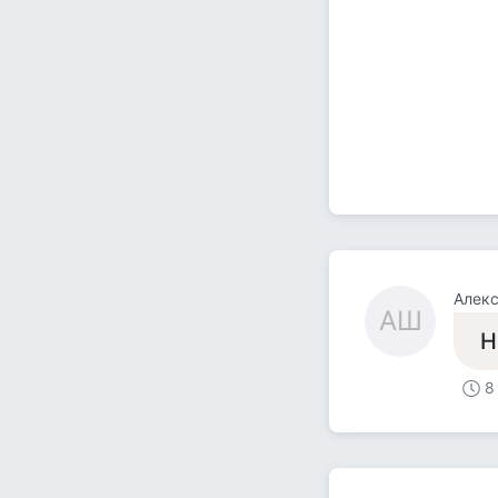
Алек
АШ
Н
8