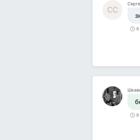
Серге
СС
з
8
Шкави
б
8