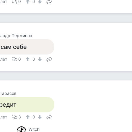
 лет
0
0
сандр Перминов
 сам себе
 лет
0
0
Тарасов
редит
 лет
3
0
Witch