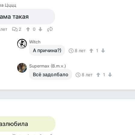
ра Цццц
ама такая
 лет
2
0
Witch
А причина?)
8 лет
1
Supermax (B.m.v.)
Всё задолбало
8 лет
1
азлюбила