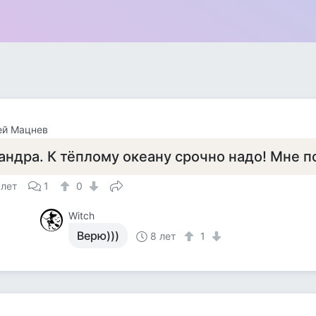
ей Мацнев
андра. К тёплому океану срочно надо! Мне п
 лет
1
0
Witch
Верю)))
8 лет
1