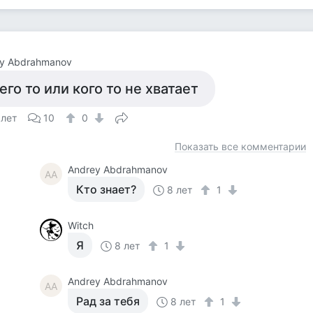
y Abdrahmanov
его то или кого то не хватает
 лет
10
0
Показать все комментарии
Andrey Abdrahmanov
AA
Кто знает?
8 лет
1
Witch
Я
8 лет
1
Andrey Abdrahmanov
AA
Рад за тебя
8 лет
1