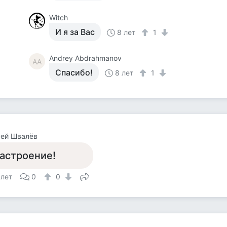
Witch
И я за Вас
8 лет
1
Andrey Abdrahmanov
AA
Спасибо!
8 лет
1
сей Швалёв
астроение!
 лет
0
0