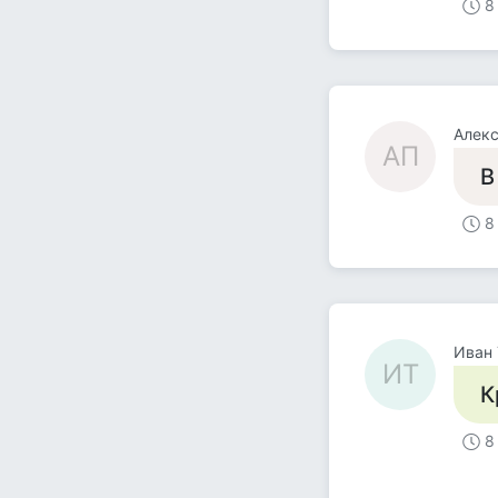
8
Алек
АП
В
8
Иван 
ИТ
К
8