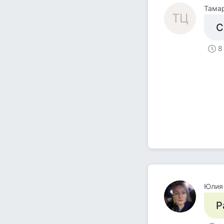
Тама
ТЦ
С
8
Юлия
Р