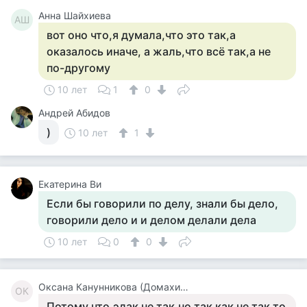
Анна Шайхиева
АШ
вот оно что,я думала,что это так,а
оказалось иначе, а жаль,что всё так,а не
по-другому
10 лет
1
0
Андрей Абидов
)
10 лет
1
Екатерина Ви
Если бы говорили по делу, знали бы дело,
говорили дело и и делом делали дела
10 лет
0
0
Оксана Канунникова (Домахина)
ОК
Потому что,эдак не так,но так как не так,то