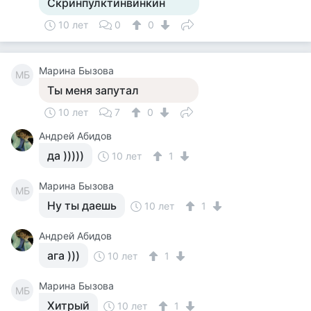
Скринпулктинвинкин
10 лет
0
0
Марина Бызова
МБ
Ты меня запутал
10 лет
7
0
Андрей Абидов
да )))))
10 лет
1
Марина Бызова
МБ
Ну ты даешь
10 лет
1
Андрей Абидов
ага )))
10 лет
1
Марина Бызова
МБ
Хитрый
10 лет
1