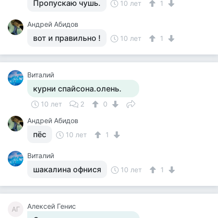
Пропускаю чушь.
10 лет
1
Андрей Абидов
вот и правильно !
10 лет
1
Виталий
курни спайсона.олень.
10 лет
2
0
Андрей Абидов
пёс
10 лет
1
Виталий
шакалина офнися
10 лет
1
Алексей Генис
АГ