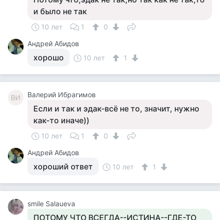
и было не так
10 лет
1
0
Андрей Абидов
хорошо
10 лет
1
Валерий Ибрагимов
ВИ
Если и так и эдак-всё не то, значит, нужно
как-то иначе))
10 лет
1
0
Андрей Абидов
хороший ответ
10 лет
1
smile Salaueva
ПОТОМУ ЧТО ВСЕГДА--ИСТИНА--ГДЕ-ТО