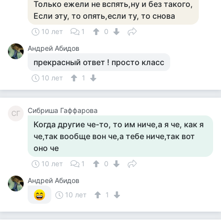
Только ежели не вспять,ну и без такого,
Если эту, то опять,если ту, то снова
10 лет
1
0
Андрей Абидов
прекрасный ответ ! просто класс
10 лет
1
Сибриша Гаффарова
СГ
Когда другие че-то, то им ниче,а я че, как я
че,так вообще вон че,а тебе ниче,так вот
оно че
10 лет
1
0
Андрей Абидов
10 лет
1