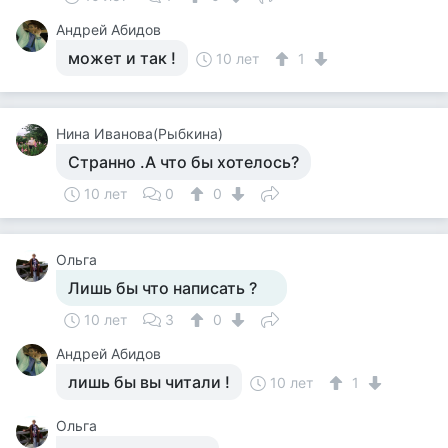
Андрей Абидов
может и так !
10 лет
1
Нина Иванова(Рыбкина)
Странно .А что бы хотелось?
10 лет
0
0
Ольга
Лишь бы что написать ?
10 лет
3
0
Андрей Абидов
лишь бы вы читали !
10 лет
1
Ольга