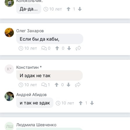
Колокольчик.
Да-да...
10 лет
1
Олег Захаров
Если бы да кабы,
10 лет
0
0
Константин *
К*
И эдак не так
10 лет
1
0
Андрей Абидов
и так не эдак
10 лет
1
Людмила Шевченко
ЛШ