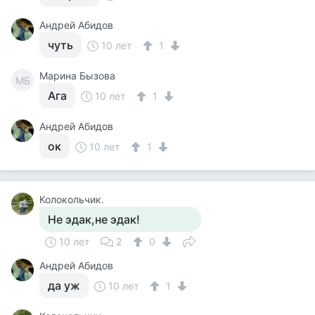
Андрей Абидов
чуть
10 лет
1
Марина Бызова
МБ
Ага
10 лет
1
Андрей Абидов
ок
10 лет
1
Колокольчик.
Не эдак,не эдак!
10 лет
2
0
Андрей Абидов
да уж
10 лет
1