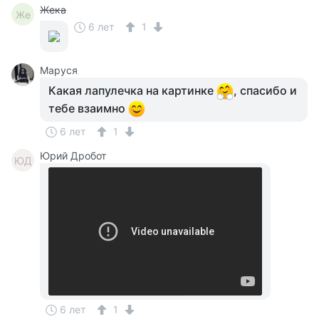
Жека
Же
6 лет
1
Маруся
Какая лапулечка на картинке
, спасибо и
тебе взаимно
6 лет
1
Юрий Дробот
ЮД
6 лет
1