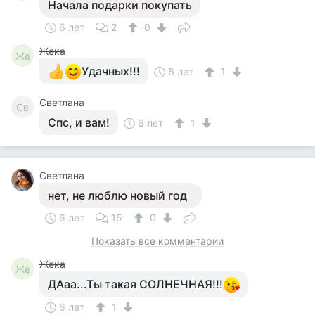
Начала подарки покупать
6 лет
2
0
Жека
Же
Удачных!!!
6 лет
1
Светлана
Св
Спс, и вам!
6 лет
1
Светлана
нет, не люблю новый год
6 лет
15
0
Показать все комментарии
Жека
Же
ДАаа...Ты такая СОЛНЕЧНАЯ!!!
6 лет
1