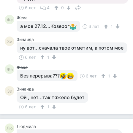
6 лет
4
0
Жека
Же
а мое 27.12...Козерог
6 лет
1
Зинаида
Зи
ну вот...сначала твое отметим, а потом мое
6 лет
1
Жека
Же
Без перерыва???
6 лет
1
Зинаида
Зи
Ой , нет...так тяжело будет
6 лет
1
Людмила
Лю