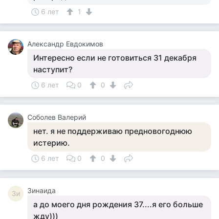
6 лет
1
Александр Евдокимов
Интересно если не готовиться 31 декабря
наступит?
6 лет
0
0
Соболев Валерий
нет. я не поддерживаю предновогоднюю
истерию.
6 лет
0
0
Зинаида
Зи
а до моего дня рождения 37....я его больше
жду)))