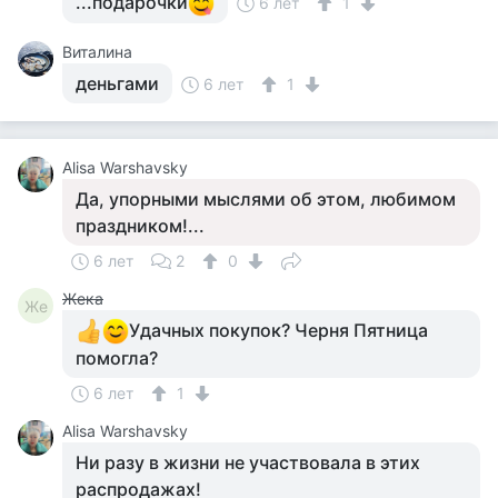
...подарочки
6 лет
1
Виталина
деньгами
6 лет
1
Alisa Warshavsky
Да, упорными мыслями об этом, любимом
праздником!...
6 лет
2
0
Жека
Же
Удачных покупок? Черня Пятница
помогла?
6 лет
1
Alisa Warshavsky
Ни разу в жизни не участвовала в этих
распродажах!