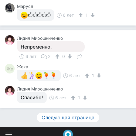
Маруся
🖒🖒🖒🖒🖒
6 лет
1
Лидия Мирошниченко
Непременно.
6 лет
2
0
Жека
Же
6 лет
1
Лидия Мирошниченко
Спасибо!
6 лет
1
Следующая страница