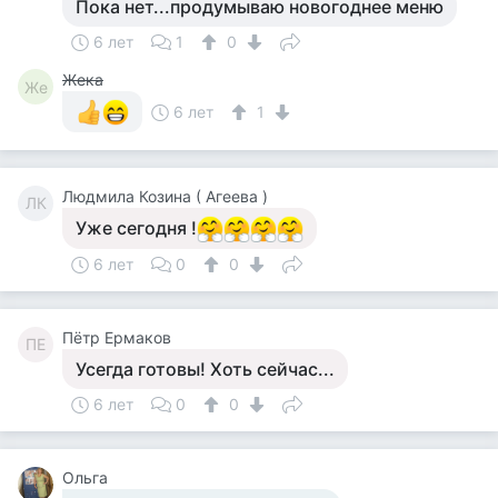
Пока нет...продумываю новогоднее меню
6 лет
1
0
Жека
Же
6 лет
1
Людмила Козина ( Агеева )
ЛК
Уже сегодня !
6 лет
0
0
Пётр Ермаков
ПЕ
Усегда готовы! Хоть сейчас...
6 лет
0
0
Ольга