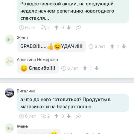
Рождественской акции, на следующей
неделе начнем репетицию новогоднего
спектакля....
6 лет
2
0
Жека
Же
БРАВО!!!....
УДАЧИ!!!
6 лет
1
Алевтина Немерова
АН
Спасибо!!!!
6 лет
1
Виталина
а что до него готовиться? Продукты в
магазинах и на базарах полно
6 лет
2
0
Жека
Же