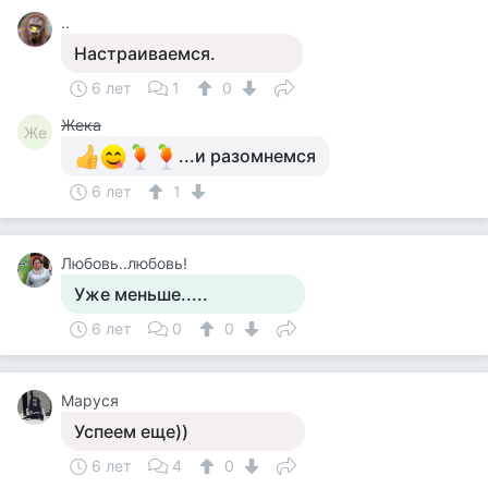
..
Настраиваемся.
6 лет
1
0
Жека
Же
...и разомнемся
6 лет
1
Любовь..любовь!
Уже меньше.....
6 лет
0
0
Маруся
Успеем еще))
6 лет
4
0