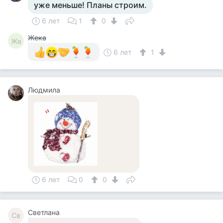
уже меньше! Планы строим.
6 лет
1
0
Жека
Же
6 лет
1
Людмила
6 лет
0
0
Светлана
Св