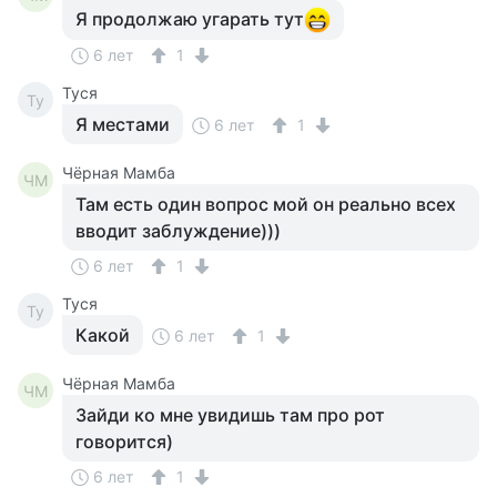
Я продолжаю угарать тут
6 лет
1
Tycя
Ty
Я местами
6 лет
1
Чёрная Мамба
ЧМ
Там есть один вопрос мой он реально всех
вводит заблуждение)))
6 лет
1
Tycя
Ty
Какой
6 лет
1
Чёрная Мамба
ЧМ
Зайди ко мне увидишь там про рот
говорится)
6 лет
1