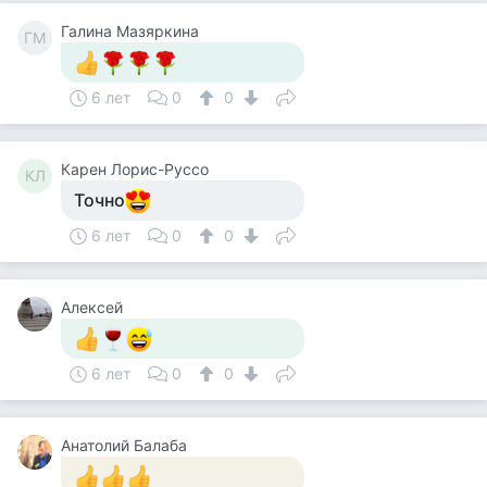
Галина Мазяркина
ГМ
6 лет
0
0
Карен Лорис-Руссо
КЛ
Точно
6 лет
0
0
Алексей
6 лет
0
0
Анатолий Балаба