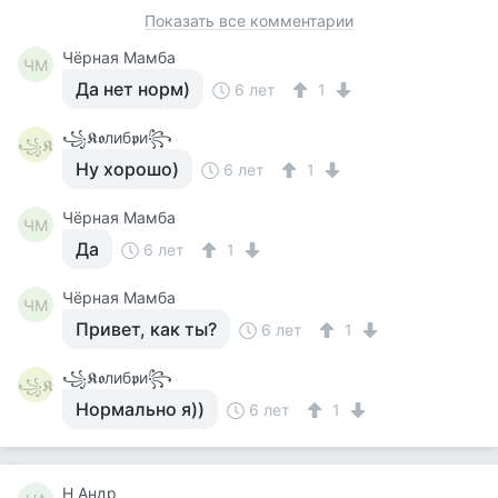
Показать все комментарии
Чёрная Мамба
ЧМ
Да нет норм)
6 лет
1
꧁𝕶𝖔либ𝖕и꧂
꧁𝕶
Ну хорошо)
6 лет
1
Чёрная Мамба
ЧМ
Да
6 лет
1
Чёрная Мамба
ЧМ
Привет, как ты?
6 лет
1
꧁𝕶𝖔либ𝖕и꧂
꧁𝕶
Нормально я))
6 лет
1
Н Андр