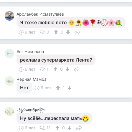
Арсланбек Исматулаев
Я тоже люблю лето
🏵
6 лет
0
0
Янг Николсон
ЯН
реклама супермаркета Лента?
6 лет
1
0
Чёрная Мамба
ЧМ
Нет
6 лет
1
꧁𝕶𝖔либ𝖕и꧂
꧁𝕶
Ну всёёё...переспала мать
6 лет
11
0