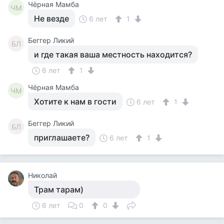
Чёрная Мамба
ЧМ
Не везде
6 лет
1
Беггер Ликий
БЛ
и где такая ваша местность находится?
6 лет
1
Чёрная Мамба
ЧМ
Хотите к нам в гости
6 лет
1
Беггер Ликий
БЛ
приглашаете?
6 лет
1
Николай
Трам тарам)
6 лет
0
0