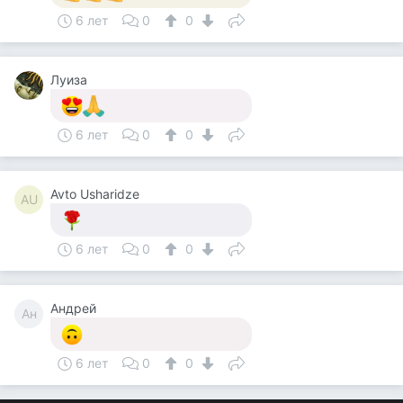
6 лет
0
0
Луиза
6 лет
0
0
Avto Usharidze
AU
6 лет
0
0
Андрей
Ан
6 лет
0
0