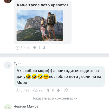
А мне такое лето нравится
6 лет
1
Tycя
Ty
А я люблю море))) а приходится ездить на
дачу
не люблю лето , если не на
Море
6 лет
29
0
Показать все комментарии
Чёрная Мамба
ЧМ