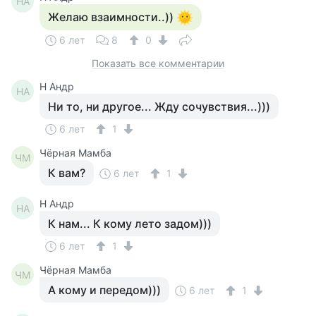
НА
Желаю взаимности..))
6 лет
8
0
Показать все комментарии
Н Андр
НА
Ни то, ни другое... Жду сочувствия...)))
6 лет
1
Чёрная Мамба
ЧМ
К вам?
6 лет
1
Н Андр
НА
К нам... К кому лето задом)))
6 лет
1
Чёрная Мамба
ЧМ
А кому и передом)))
6 лет
1