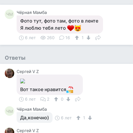
Чёрная Мамба
ЧМ
Фото тут, фото там, фото в ленте
Я люблю тебя лето
6 лет
260
16
1
Ответы
Сергей V Z
Вот такое нравится
6 лет
2
0
Чёрная Мамба
ЧМ
Да,конечно)
6 лет
1
Сергей V Z