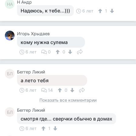
Н Андр
НА
Надеюсь, к тебе...)))
6 лет
1
Игорь Хрыдаев
кому нужна сулема
6 лет
0
0
Беггер Ликий
БЛ
а лето тебя
6 лет
14
0
Показать все комментарии
Беггер Ликий
БЛ
смотря где... сверчки обычно в домах
6 лет
1