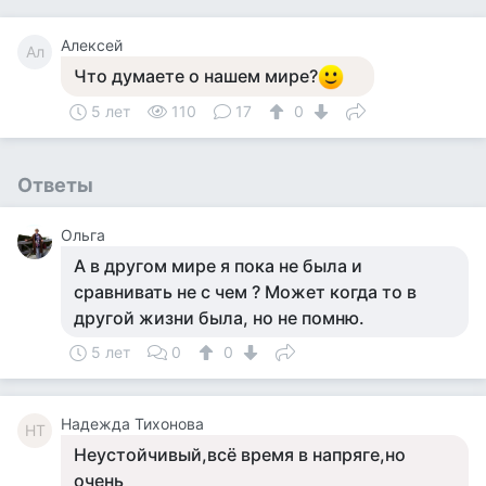
Алексей
Ал
Что думаете о нашем мире?
5 лет
110
17
0
Ответы
Ольга
А в другом мире я пока не была и
сравнивать не с чем ? Может когда то в
другой жизни была, но не помню.
5 лет
0
0
Надежда Тихонова
НТ
Неустойчивый,всё время в напряге,но
очень