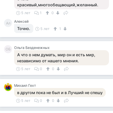
красивый,многообещающий,желанный.
5 лет
1
0
Алексей
Ал
Точно.
5 лет
1
Ольга Безденежных
ОБ
А что о нем думать, мир он и есть мир,
независимо от нашего мнения.
5 лет
0
0
Михаил Гехт
в другом пока не был и в Лучший не спешу
5 лет
0
0