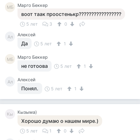
Mарго Беккер
MБ
воот таак проостенькр?????????????????
5 лет
3
0
Алексей
Ал
Да
5 лет
1
Mарго Беккер
MБ
не готоова
5 лет
1
Алексей
Ал
Понял.
5 лет
1
Кызыма)
Кы
Хорошо думаю о нашем мире.)
5 лет
1
0