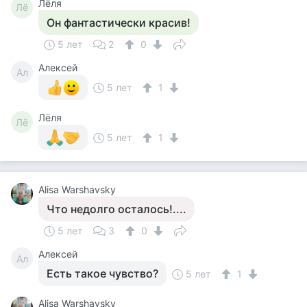
Лёля
Лё
Он фантастически красив!
5 лет
2
0
Алексей
Ал
5 лет
1
Лёля
Лё
5 лет
1
Alisa Warshavsky
Что недолго осталось!....
5 лет
3
0
Алексей
Ал
Есть такое чувство?
5 лет
1
Alisa Warshavsky