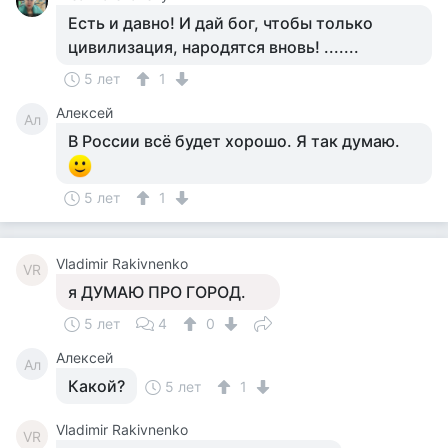
Есть и давно! И дай бог, чтобы только
цивилизация, народятся вновь! .......
5 лет
1
Алексей
Ал
В России всё будет хорошо. Я так думаю.
5 лет
1
Vladimir Rakivnenko
VR
я ДУМАЮ ПРО ГОРОД.
5 лет
4
0
Алексей
Ал
Какой?
5 лет
1
Vladimir Rakivnenko
VR