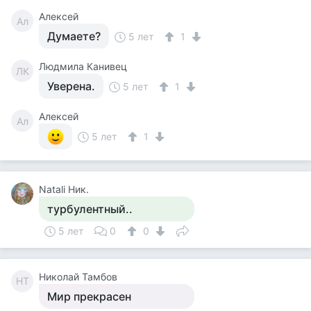
Алексей
Ал
Думаете?
5 лет
1
Людмила Канивец
ЛК
Уверена.
5 лет
1
Алексей
Ал
5 лет
1
Natali Ник.
турбулентный..
5 лет
0
0
Николай Тамбов
НТ
Мир прекрасен