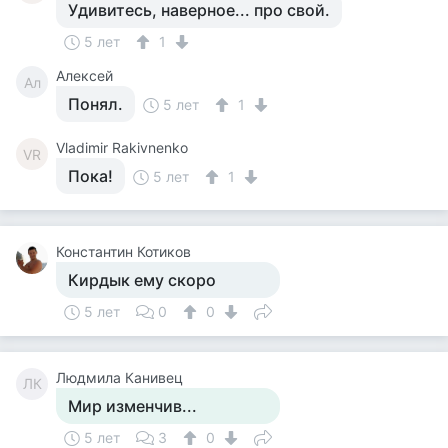
Удивитесь, наверное... про свой.
5 лет
1
Алексей
Ал
Понял.
5 лет
1
Vladimir Rakivnenko
VR
Пока!
5 лет
1
Константин Котиков
Кирдык ему скоро
5 лет
0
0
Людмила Канивец
ЛК
Мир изменчив...
5 лет
3
0