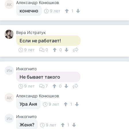
Александр Конюшков
АК
конечно
9 лет
1
Вера Истратук
Если не работает!
9 лет
0
0
Инкогнито
Ин
Не бывает такого
9 лет
7
0
Александр Конюшков
АК
Ура Аня
9 лет
1
Инкогнито
Ин
Женя?
9 лет
1