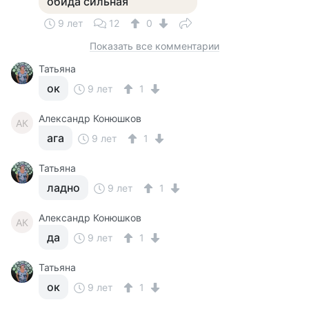
обида сильная
9 лет
12
0
Показать все комментарии
Татьяна
ок
9 лет
1
Александр Конюшков
АК
ага
9 лет
1
Татьяна
ладно
9 лет
1
Александр Конюшков
АК
да
9 лет
1
Татьяна
ок
9 лет
1