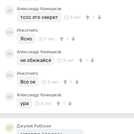
Александр Конюшков
АК
тссс это секрет
9 лет
1
Инкогнито
Ин
Ясно
9 лет
1
Александр Конюшков
АК
не обижайся
9 лет
1
Инкогнито
Ин
Все ок
9 лет
1
Александр Конюшков
АК
ура
9 лет
1
Джулия Робская
ДР