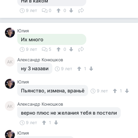
Ни в каком
9 лет
0
0
Юлия
Их много
9 лет
5
0
Александр Конюшков
АК
ну 3 назави
9 лет
1
Юлия
Пьянство, измена, враньё
9 лет
1
Александр Конюшков
АК
верно плюс не желания тебя в постели
9 лет
1
Юлия