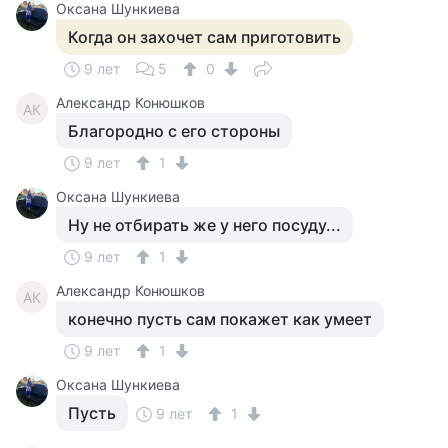
Оксана Шункиева
Когда он захочет сам приготовить
9 лет
5
0
Александр Конюшков
АК
Благородно с его стороны
9 лет
1
Оксана Шункиева
Ну не отбирать же у него посуду...
9 лет
1
Александр Конюшков
АК
конечно пусть сам покажет как умеет
9 лет
1
Оксана Шункиева
Пусть
9 лет
1