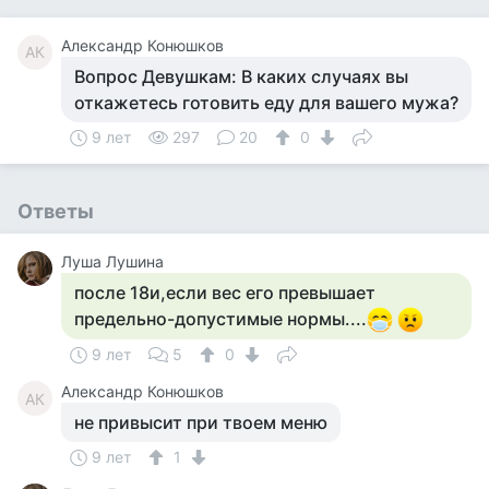
Александр Конюшков
АК
Вопрос Девушкам: В каких случаях вы
откажетесь готовить еду для вашего мужа?
9 лет
297
20
0
Ответы
Луша Лушина
после 18и,если вес его превышает
предельно-допустимые нормы....
9 лет
5
0
Александр Конюшков
АК
не привысит при твоем меню
9 лет
1