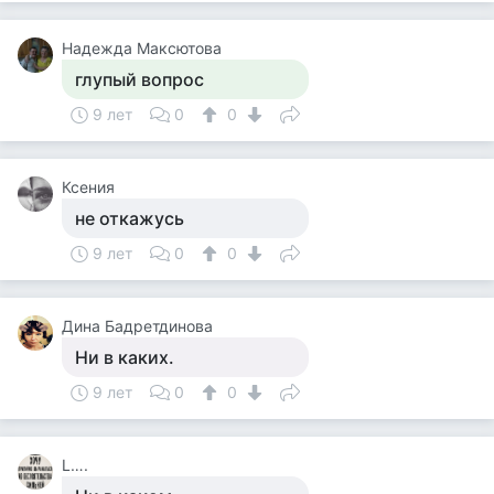
Надежда Максютова
глупый вопрос
9 лет
0
0
Ксения
не откажусь
9 лет
0
0
Дина Бадретдинова
Ни в каких.
9 лет
0
0
L….