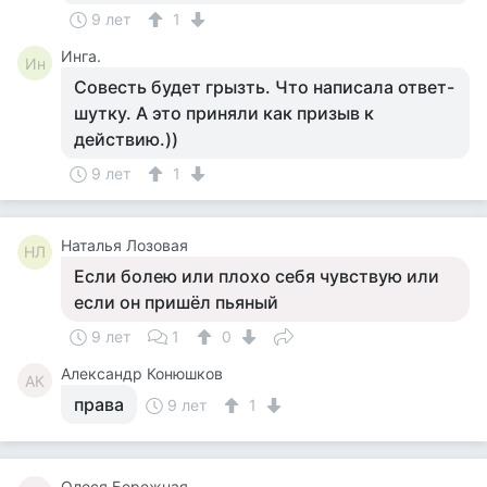
9 лет
1
Инга.
Ин
Совесть будет грызть. Что написала ответ-
шутку. А это приняли как призыв к
действию.))
9 лет
1
Наталья Лозовая
НЛ
Если болею или плохо себя чувствую или
если он пришёл пьяный
9 лет
1
0
Александр Конюшков
АК
права
9 лет
1
Олеся Бережная