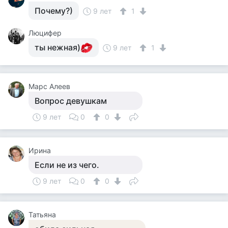
Почему?)
9 лет
1
Люцифер
ты нежная)
9 лет
1
Марс Алеев
Вопрос девушкам
9 лет
0
0
Ирина
Если не из чего.
9 лет
0
0
Татьяна