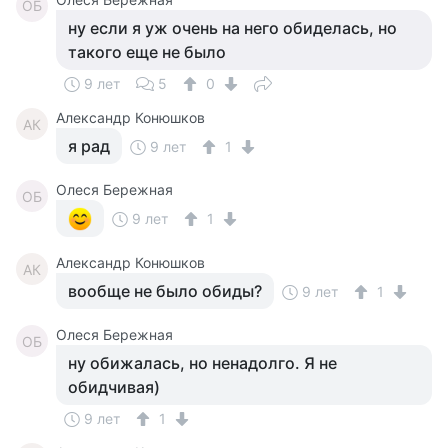
ОБ
ну если я уж очень на него обиделась, но
такого еще не было
9 лет
5
0
Александр Конюшков
АК
я рад
9 лет
1
Олеся Бережная
ОБ
9 лет
1
Александр Конюшков
АК
вообще не было обиды?
9 лет
1
Олеся Бережная
ОБ
ну обижалась, но ненадолго. Я не
обидчивая)
9 лет
1