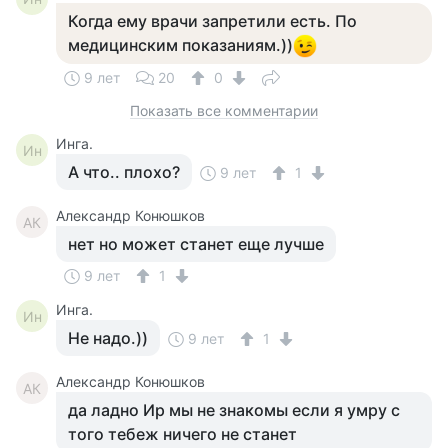
Когда ему врачи запретили есть. По
медицинским показаниям.))
9 лет
20
0
Показать все комментарии
Инга.
Ин
А что.. плохо?
9 лет
1
Александр Конюшков
АК
нет но может станет еще лучше
9 лет
1
Инга.
Ин
Не надо.))
9 лет
1
Александр Конюшков
АК
да ладно Ир мы не знакомы если я умру с
того тебеж ничего не станет