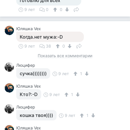
готовлю для всех
9 лет
0
0
Юляшка Vex
Когда.нет мужа:-D
9 лет
38
0
Показать все комментарии
Люцифер
сучка))))))))
9 лет
1
Юляшка Vex
Кто?:-D
9 лет
1
Люцифер
кошка твоя))))
9 лет
1
Юляшка Vex