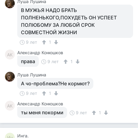
Луша Лушина
В МУЖЬЯ НАДО БРАТЬ
ПОЛНЕНЬКОГО,ПОХУДЕТЬ ОН УСПЕЕТ
ПОЛЮБОМУ ЗА ЛЮБОЙ СРОК
СОВМЕСТНОЙ ЖИЗНИ
9 лет
1
Александр Конюшков
АК
права
9 лет
1
Луша Лушина
А чо-проблема?Не кормют?
9 лет
1
Александр Конюшков
АК
ты меня покорми
9 лет
1
Инга.
Ин