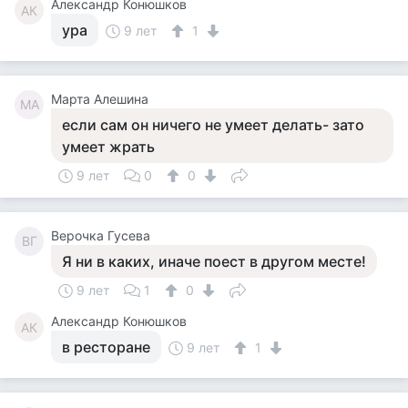
Александр Конюшков
АК
ура
9 лет
1
Марта Алешина
МА
если сам он ничего не умеет делать- зато
умеет жрать
9 лет
0
0
Верочка Гусева
ВГ
Я ни в каких, иначе поест в другом месте!
9 лет
1
0
Александр Конюшков
АК
в ресторане
9 лет
1