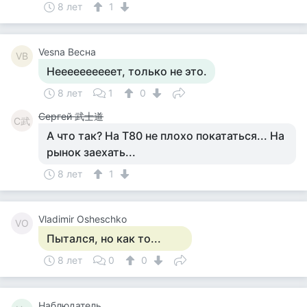
8 лет
1
Vesna Весна
VВ
Неееееееееет, только не это.
8 лет
1
0
Сергей 武士道
С武
А что так? На Т80 не плохо покататься... На
рынок заехать...
8 лет
1
Vladimir Osheschko
VO
Пытался, но как то...
8 лет
0
0
Наблюдатель