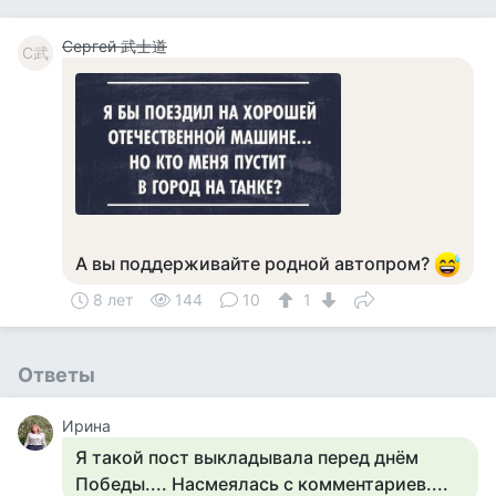
Сергей 武士道
С武
А вы поддерживайте родной автопром?
8 лет
144
10
1
Ответы
Ирина
Я такой пост выкладывала перед днём
Победы.... Насмеялась с комментариев....