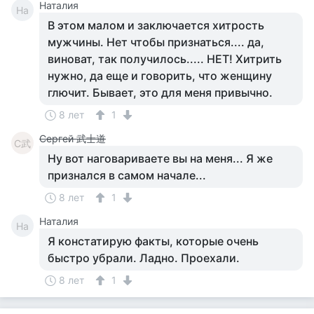
Наталия
На
В этом малом и заключается хитрость
мужчины. Нет чтобы признаться.... да,
виноват, так получилось..... НЕТ! Хитрить
нужно, да еще и говорить, что женщину
глючит. Бывает, это для меня привычно.
8 лет
1
Сергей 武士道
С武
Ну вот наговариваете вы на меня... Я же
признался в самом начале...
8 лет
1
Наталия
На
Я констатирую факты, которые очень
быстро убрали. Ладно. Проехали.
8 лет
1