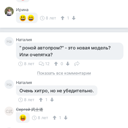
Ирина
8 лет
1
Наталия
На
" роной автопром?" - это новая модель?
Или очепятка?
8 лет
12
0
Показать все комментарии
Наталия
На
Очень хитро, но не убедительно.
8 лет
1
Сергей 武士道
С武
8 лет
1