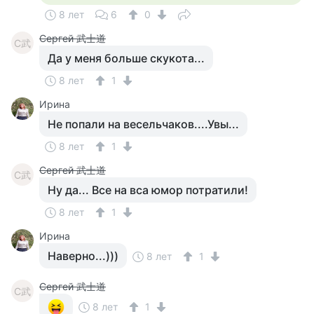
8 лет
6
0
Сергей 武士道
С武
Да у меня больше скукота...
8 лет
1
Ирина
Не попали на весельчаков....Увы...
8 лет
1
Сергей 武士道
С武
Ну да... Все на вса юмор потратили!
8 лет
1
Ирина
Наверно...)))
8 лет
1
Сергей 武士道
С武
8 лет
1