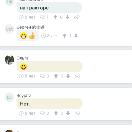
На
на тракторе
8 лет
1
0
Сергей 武士道
С武
8 лет
1
Ольга
8 лет
0
0
Bcyjdfz
Bc
Нет.
8 лет
0
0