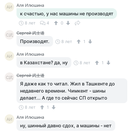
Аля Илюшина
АИ
к счастью, у нас машины не производят
8 лет
4
0
Сергей 武士道
С武
Производят.
8 лет
1
Аля Илюшина
АИ
в Казахстане? да, ну
8 лет
1
Сергей 武士道
С武
Я даже как то читал. Жил в Ташкенте до
недавнего времени. Чимкент - шины
делает... А где то сейчас СП открыто
8 лет
1
Аля Илюшина
АИ
ну, шинный давно сдох, а машины - нет