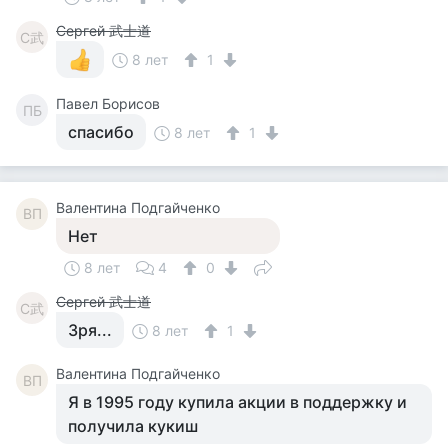
Сергей 武士道
С武
8 лет
1
Павел Борисов
ПБ
спасибо
8 лет
1
Валентина Подгайченко
ВП
Нет
8 лет
4
0
Сергей 武士道
С武
Зря...
8 лет
1
Валентина Подгайченко
ВП
Я в 1995 году купила акции в поддержку и
получила кукиш