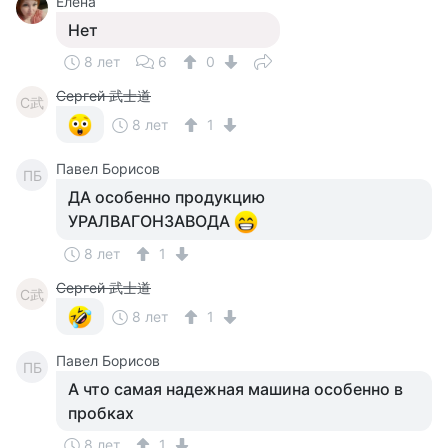
Елена
Нет
8 лет
6
0
Сергей 武士道
С武
8 лет
1
Павел Борисов
ПБ
ДА особенно продукцию
УРАЛВАГОНЗАВОДА
8 лет
1
Сергей 武士道
С武
8 лет
1
Павел Борисов
ПБ
А что самая надежная машина особенно в
пробках
8 лет
1