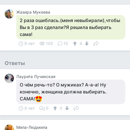
Жазира Мукеева
2 раза ошиблась.(меня невыбирали),чтобы
Вы в 3 раз сделали?Я решила выбирать
сама!
9 лет
105
15
4
Ответы
Лаурита Лучинская
О чём речь-то? О мужиках? А-а-а! Ну
конечно, женщина должна выбирать.
САМА!
9 лет
0
0
Мила-Людмила