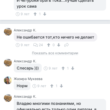
И че?уроки брать тока...лучше сделать
урок сама
9 лет
1
Александр К.
Не ошибается тот,кто ничего не делает
9 лет
24
0
Показать все комментарии
Александр К.
Слесарь )))
9 лет
1
Жазира Мукеева
Норм
9 лет
1
Александр К.
Владею многими познаниями, но
официально есть только одни диплом, в