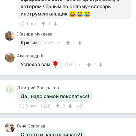
котором чёрным по белому- слесарь
инструментальщик
9 лет
1
Жазира Мукеева
Крктяк
9 лет
1
Александр К.
Успехов вам
9 лет
1
Дмитрий Звездаков
ДЗ
Да , надо самой покопаться!
9 лет
0
0
Гена Соколов
С этого и надо начинать!)