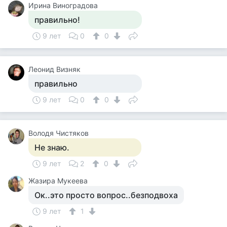
Ирина Виноградова
правильно!
9 лет
0
0
Леонид Визняк
правильно
9 лет
0
0
Володя Чистяков
Не знаю.
9 лет
2
0
Жазира Мукеева
Ок..это просто вопрос..безподвоха
9 лет
1