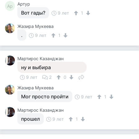
Артур
Ар
Вот гады?
9 лет
1
Жазира Мукеева
.
9 лет
1
Мартирос Казанджан
ну и выбира
9 лет
2
0
Жазира Мукеева
Мог просто пройти
9 лет
1
Мартирос Казанджан
прошел
9 лет
1