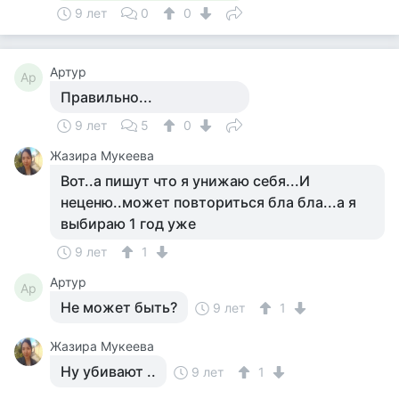
9 лет
0
0
Артур
Ар
Правильно...
9 лет
5
0
Жазира Мукеева
Вот..а пишут что я унижаю себя...И
неценю..может повториться бла бла...а я
выбираю 1 год уже
9 лет
1
Артур
Ар
Не может быть?
9 лет
1
Жазира Мукеева
Ну убивают ..
9 лет
1