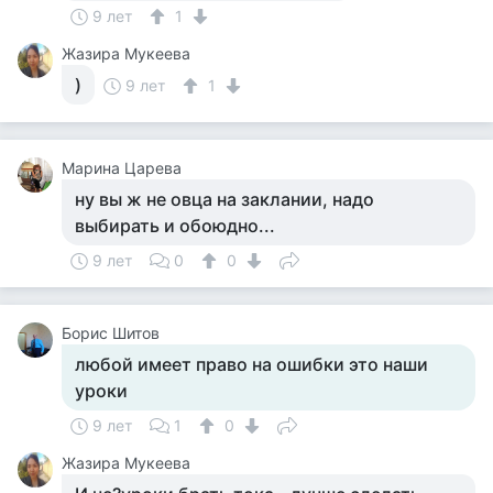
9 лет
1
Жазира Мукеева
)
9 лет
1
Марина Царева
ну вы ж не овца на заклании, надо
выбирать и обоюдно...
9 лет
0
0
Борис Шитов
любой имеет право на ошибки это наши
уроки
9 лет
1
0
Жазира Мукеева