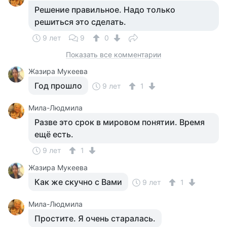
Решение правильное. Надо только
решиться это сделать.
9 лет
9
0
Показать все комментарии
Жазира Мукеева
Год прошло
9 лет
1
Мила-Людмила
Разве это срок в мировом понятии. Время
ещё есть.
9 лет
1
Жазира Мукеева
Как же скучно с Вами
9 лет
1
Мила-Людмила
Простите. Я очень старалась.