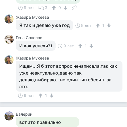
9 лет
3
0
Жазира Мукеева
Я так и делаю уже год
9 лет
1
Гена Соколов
И как успехи?)
9 лет
1
Жазира Мукеева
Ищем...Я б этот вопрос ненаписала,так как
уже неактуально,давно так
делаю,выбираю...но один тип сбесил .за
это..
9 лет
1
Валерий
вот это правильно