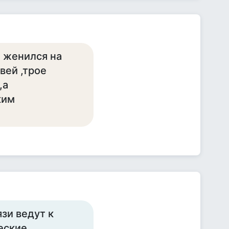
а женился на
вей ,трое
,а
ким
зи ведут к
еские