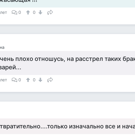
 лет
0
0
на
чень плохо отношусь, на расстрел таких бр
варей...
 лет
0
0
твратительно....только изначально все и начал