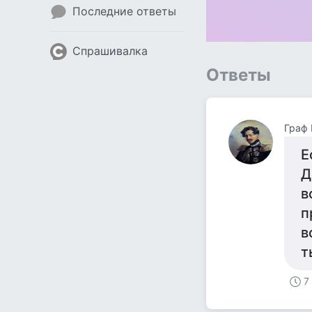
Последние ответы
Спрашивалка
Ответы
Граф
Е
Д
в
п
в
т
7