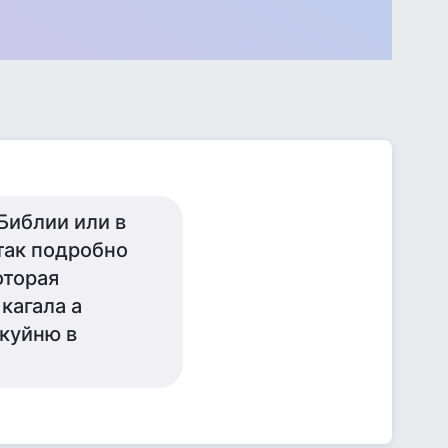
Библии или в
так подробно
оторая
кагала а
 куйню в