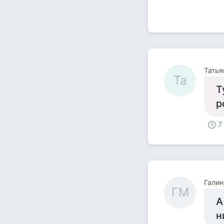
Татья
Та
Т
р
7
Галин
ГМ
А
н