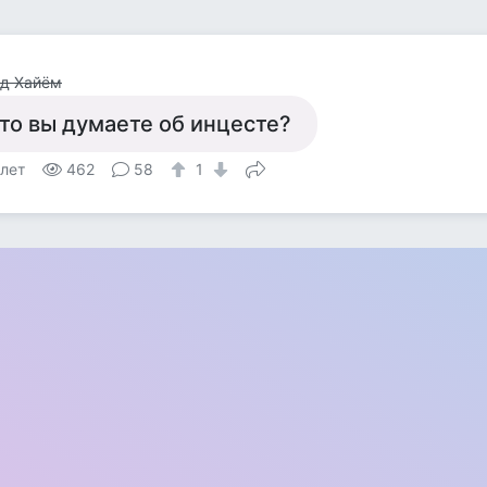
од Хайём
то вы думаете об инцесте?
 лет
462
58
1