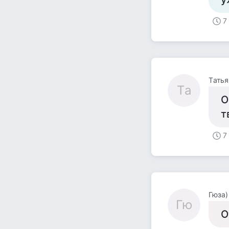
7
Tатья
Tа
О
т
7
Гюза)
Гю
О