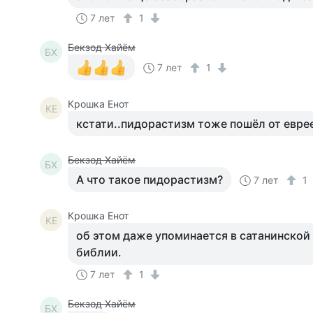
7 лет
1
Бекзод Хайём
БХ
7 лет
1
Крошка Енот
КЕ
кстати..пидорастизм тоже пошёл от евре
Бекзод Хайём
БХ
А что такое пидорастизм?
7 лет
1
Крошка Енот
КЕ
об этом даже упоминается в сатанинской
библии.
7 лет
1
Бекзод Хайём
БХ