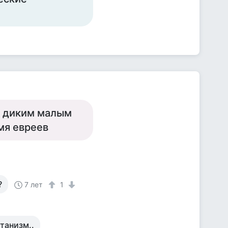
ы диким малым
мя евреев
?
7 лет
1
танизм..