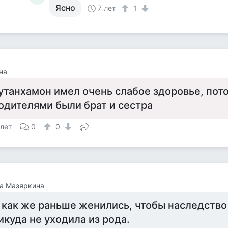
Ясно
7 лет
1
на
утанхамон имел очень слабое здоровье, пото
одителями были брат и сестра
 лет
0
0
а Мазяркина
 как же раньше женились, чтобы наследство
икуда не уходила из рода.