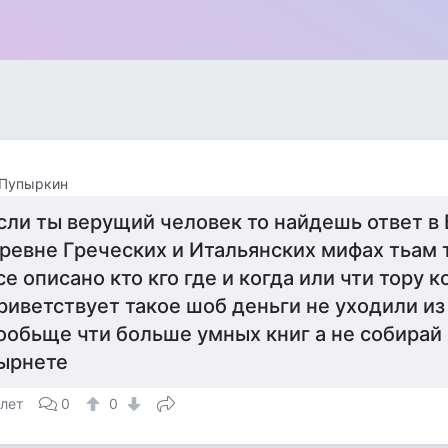
 Пупыркин
сли ты верущий человек то найдешь ответ в 
ревне Греческих и Итальянских мифах тьам 
се описано кто кго где и когда или чти тору к
риветствует такое шоб деньги не уходили из 
ообьще чти больше умных книг а не собирай
ырнете
 лет
0
0