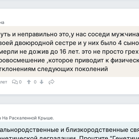
на
уть и неправильно это,у нас соседи мужчин
воей двоюродной сестре и у них было 4 сыно
мерли не дожив до 16 лет. это не просто грех
ровосмешение ,которое приводит к физичес
тклонениям следующих поколений
 лет
0
0
 На Раскаленной Крыше.
альнородственные и близкородственные свя
енетической деградации. Прочтите "Генетич