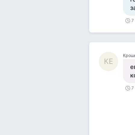
з
7
Крошк
КЕ
е
к
7