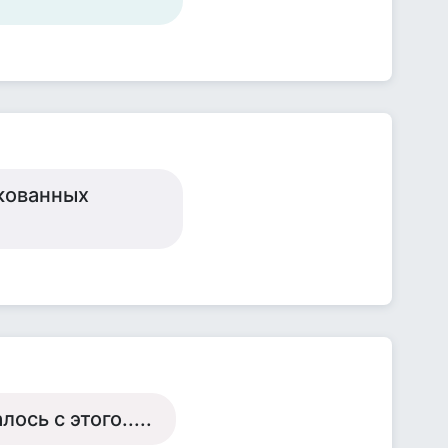
акованных
ось с этого.....