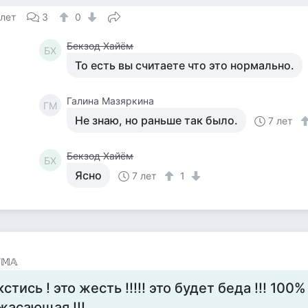
 лет
3
0
Бекзод Хайём
БХ
То есть вы считаете что это нормально.
Галина Мазяркина
ГМ
Не знаю, но раньше так было.
7 лет
Бекзод Хайём
БХ
Ясно
7 лет
1
𝕋𝕄𝔸
кстись ! это жесть !!!!! это будет беда !!! 10
жасающая !!!