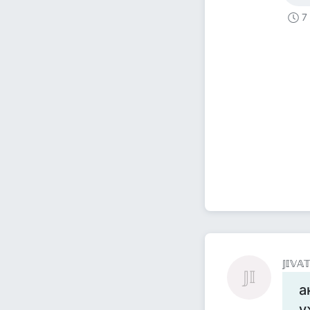
7
𝕁𝕀𝕍𝔸
𝕁𝕀
а
у