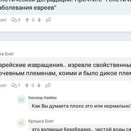
аболевания евреев"
 лет
0
0
а Енот
врейские извращения.. изревле свойственн
очевным племенам, коими и было дикое пле
 лет
7
0
Бекзод Хайём
БХ
Как Вы думаете плохо это или нормально
Крошка Енот
КЕ
это вопиюще безобразно.. чистой воды са