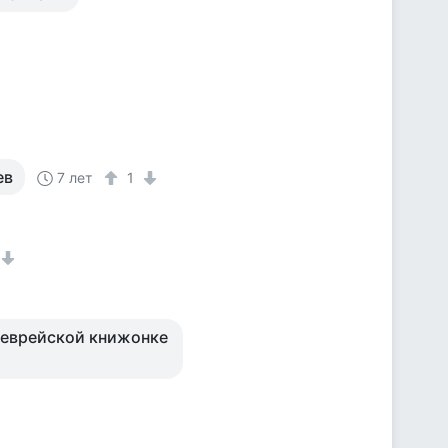
ев
7 лет
1
 еврейской книжонке