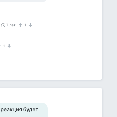
7 лет
1
1
0% реакция будет