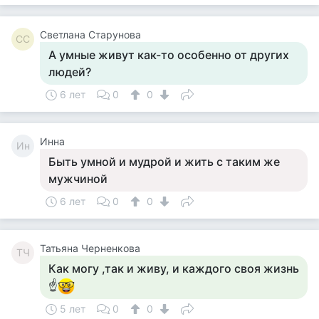
Светлана Старунова
СС
А умные живут как-то особенно от других
людей?
6 лет
0
0
Инна
Ин
Быть умной и мудрой и жить с таким же
мужчиной
6 лет
0
0
Татьяна Черненкова
ТЧ
Как могу ,так и живу, и каждого своя жизнь
☝
5 лет
0
0