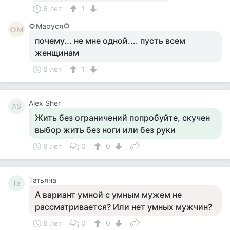
6 лет
1
🌻Маруся🌻
🌻М
почему... не мне одной.... пусть всем
женщинам
6 лет
1
Alex Sher
AS
Жить без ограничений попробуйте, скучен
выбор жить без ноги или без руки
6 лет
0
0
Татьяна
Та
А вариант умной с умным мужем не
рассматривается? Или нет умных мужчин?
6 лет
0
0