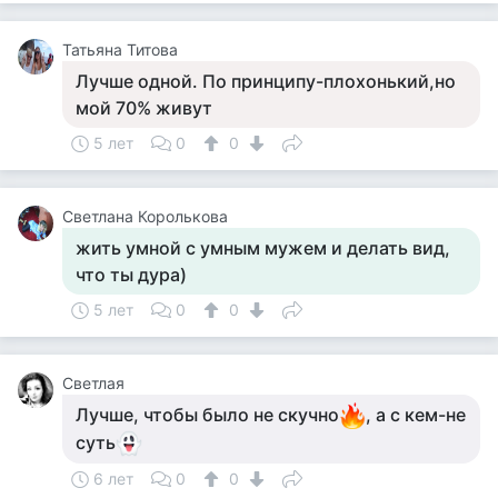
Татьяна Титова
Лучше одной. По принципу-плохонький,но
мой 70% живут
5 лет
0
0
Светлана Королькова
жить умной с умным мужем и делать вид,
что ты дура)
5 лет
0
0
Светлая
Лучше, чтобы было не скучно
, а с кем-не
суть
6 лет
0
0