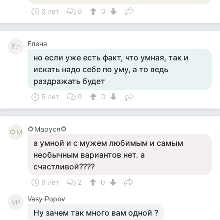
6 лет
0
0
Елена
Ел
но если уже есть факт, что умная, так и
искать надо себе по уму, а то ведь
раздражать будет
5 лет
0
0
🌻Маруся🌻
🌻М
а умной и с мужем любимым и самым
необычным вариантов нет. а
счастливой????
6 лет
2
0
Vasy Popov
VP
Ну зачем так много вам одной ?