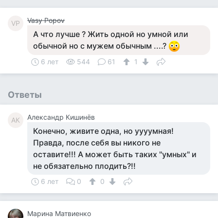
Vasy Popov
VP
А что лучше ? Жить одной но умной или
обычной но с мужем обычным ....?
6 лет
544
61
1
Ответы
Александр Кишинёв
АК
Конечно, живите одна, но уууумная!
Правда, после себя вы никого не
оставите!!! А может быть таких "умных" и
не обязательно плодить?!!
6 лет
0
0
Марина Матвиенко