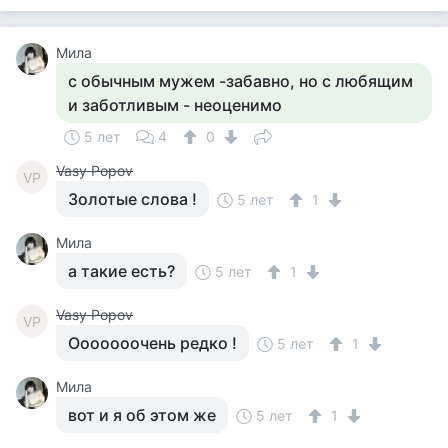
Мила
с обычным мужем -забавно, но с любящим
и заботливым - неоценимо
5 лет
4
0
Vasy Popov
VP
Золотые слова !
5 лет
1
Мила
а такие есть?
5 лет
1
Vasy Popov
VP
Ооооооочень редко !
5 лет
1
Мила
вот и я об этом же
5 лет
1