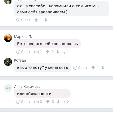
ох.. а спасибо.. напомнили о том что мы
сами себя задавливаем.)
9 лет
1
Марина П.
Есть все,что себе позволяешь
9 лет
1
0
Котэда
как это нету? у меня есть
9 лет
1
Анна Хакимова
АХ
или обязанности
9 лет
0
0