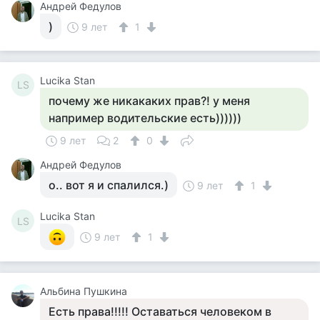
Андрей Федулов
)
9 лет
1
Lucika Stan
LS
почему же никакаких прав?! у меня
например водительские есть))))))
9 лет
2
0
Андрей Федулов
о.. вот я и спалился.)
9 лет
1
Lucika Stan
LS
9 лет
1
Альбина Пушкина
Есть права!!!!! Оставаться человеком в