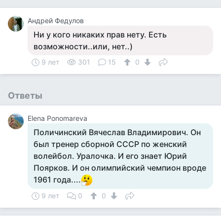
Андрей Федулов
Ни у кого никаких прав нету. Есть
возможности..или, нет..)
9 лет
301
15
0
Ответы
Elena Ponomareva
Поличинский Вячеслав Владимирович. Он
был тренер сборной СССР по женский
волейбол. Уралочка. И его знает Юрий
Поярков. И он олимпийский чемпион вроде
1961 года....
9 лет
0
0