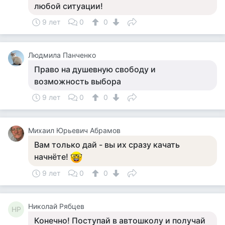
любой ситуации!
9 лет
0
0
Людмила Панченко
Право на душевную свободу и
возможность выбора
9 лет
0
0
Михаил Юрьевич Абрамов
Вам только дай - вы их сразу качать
начнёте!
9 лет
0
0
Николай Рябцев
НР
Конечно! Поступай в автошколу и получай