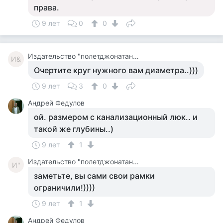
права.
9 лет
0
0
Издательство "полетджонатана"
И&
Очертите круг нужного вам диаметра..)))
9 лет
3
0
Андрей Федулов
ой. размером с канализационный люк.. и
такой же глубины..)
9 лет
1
Издательство "полетджонатана"
И"
заметьте, вы сами свои рамки
ограничили!))))
9 лет
1
Андрей Федулов