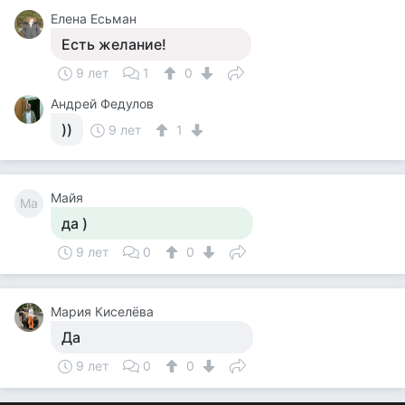
Елена Есьман
Есть желание!
9 лет
1
0
Андрей Федулов
))
9 лет
1
Майя
Ма
да )
9 лет
0
0
Мария Киселёва
Да
9 лет
0
0