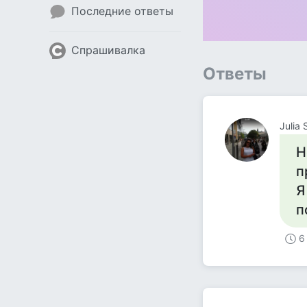
Последние ответы
Спрашивалка
Ответы
Julia
Н
п
Я
п
6