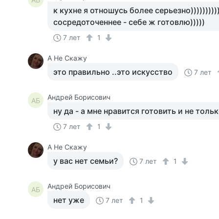
к кухне я отношусь более серьезно)))))))))))
сосредоточеннее - себе ж готовлю)))))
7 лет
1
А Не Скажу
это правильно ..это искусство
7 лет
Андрей Борисович
АБ
ну да - а мне нравится готовить и не толь
7 лет
1
А Не Скажу
у вас нет семьи?
7 лет
1
Андрей Борисович
АБ
нет уже
7 лет
1