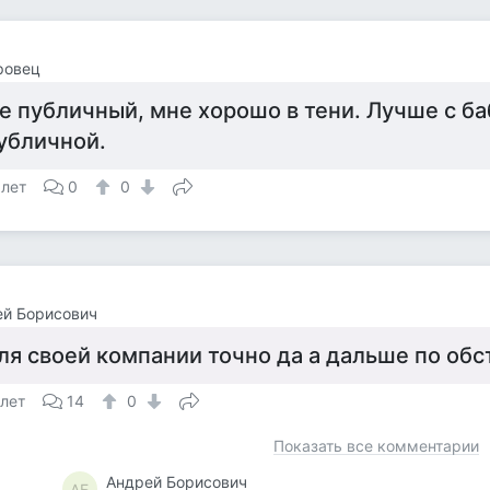
ровец
е публичный, мне хорошо в тени. Лучше с ба
убличной.
 лет
0
0
ей Борисович
ля своей компании точно да а дальше по об
 лет
14
0
Показать все комментарии
Андрей Борисович
АБ