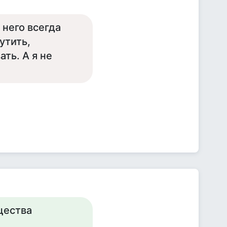
 него всегда
утить,
ть. А я не
щества