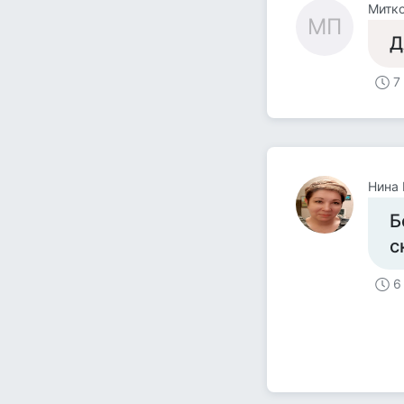
Митко
МП
Д
7
Нина 
Б
с
6