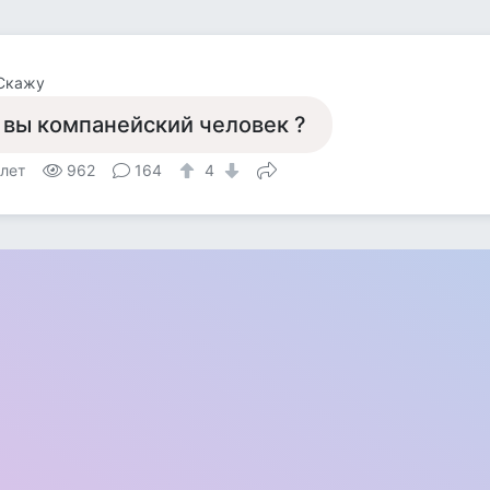
 Скажу
 вы компанейский человек ?
 лет
962
164
4