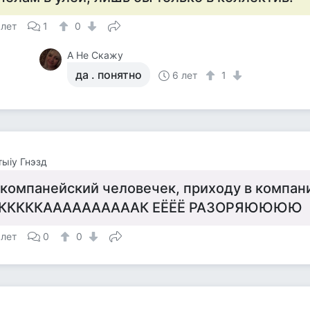
 лет
1
0
А Не Скажу
да . понятно
6 лет
1
тыiy Гнэзд
 компанейский человечек, приходу в компан
КККККААААААААААК ЕЁЁЁ РАЗОРЯЮЮЮЮ
 лет
0
0