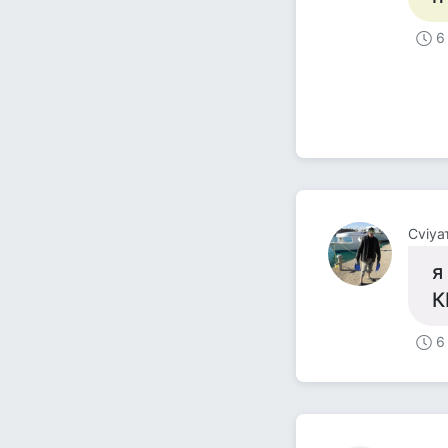
6
Cviyа
я
К
6