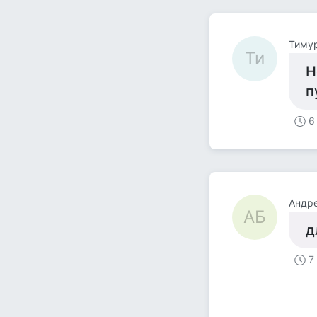
Тиму
Ти
Н
п
6
Андр
АБ
д
7