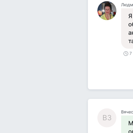
Людм
Я
о
а
т
7
Вячес
ВЗ
М
о