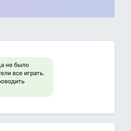
да не было
ели все играть.
роводить