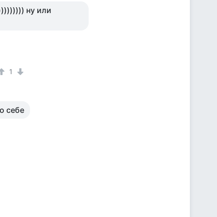
))))))) ну или
1
ко себе