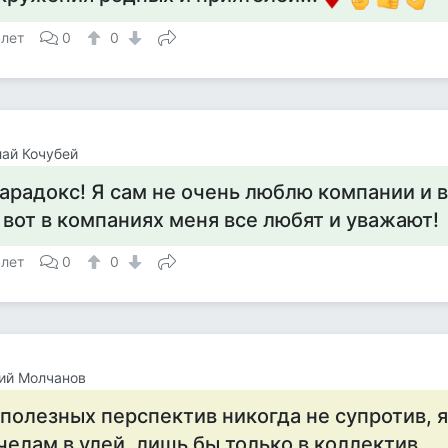
 лет
0
0
ай Кочубей
арадокс! Я сам не очень люблю компании и в
 вот в компаниях меня все любят и уважают!
 лет
0
0
ий Молчанов
 полезных перспектив никогда не супротив, я
челам в улей, лишь бы только в коллектив.