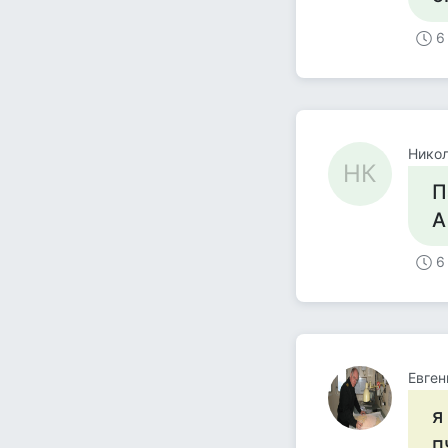
6
Никол
НК
П
А
6
Евген
я
п