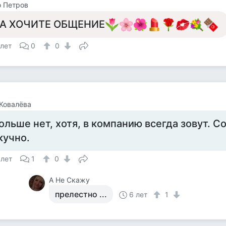
 Петров
А ХОЧИТЕ ОБЩЕНИЕ
 лет
0
0
Ковалёва
ольше нет, хотя, в компанию всегда зовут. С
кучно.
 лет
1
0
А Не Скажу
прелестно ...
6 лет
1