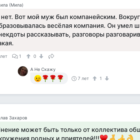
ила (Мила)
 нет. Вот мой муж был компанейским. Вокруг
бразовывалась весёлая компания. Он умел ш
некдоты рассказывать, разговоры разговарива
акая.
 лет
1
0
А Не Скажу
7 лет
1
лав Захаров
нение может быть только от коллектива об
кружения родных и приятелей!!!