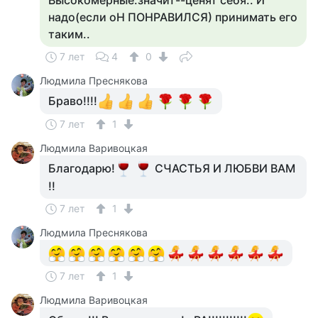
Высокомерные.значит--ценят себя.. И
надо(если оН ПОНРАВИЛСЯ) принимать его
таким..
7 лет
4
0
Людмила Преснякова
Браво!!!!
7 лет
1
Людмила Варивоцкая
Благодарю!
СЧАСТЬЯ И ЛЮБВИ ВАМ
!!
7 лет
1
Людмила Преснякова
7 лет
1
Людмила Варивоцкая