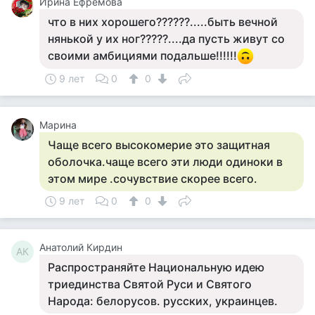
Ирина Ефремова
что в них хорошего??????.....быть вечной
нянькой у их ног?????....да пусть живут со
своими амбициями подальше!!!!!!
9 лет
0
0
Марина
Чаще всего высокомерие это защитная
оболочка.чаще всего эти люди одиноки в
этом мире .сочувствие скорее всего.
9 лет
0
0
Анатолий Кирдин
АК
Распространяйте Национальную идею
триединства Святой Руси и Святого
Народа: белорусов. русских, украинцев.