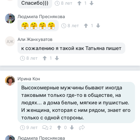
Спасибо)))
8 лет
1
Людмила Преснякова
8 лет
1
Али Жанхуватов
АЖ
к сожалению я такой как Татьяна пишет
8 лет
1
Ирина Кон
Высокомерные мужчины бывают иногда
таковыми только где-то в обществе, на
людях... а дома белые, мягкие и пушистые.
И женщина, которая с ним рядом, знает его
только с одной стороны.
9 лет
2
0
Людмила Преснякова