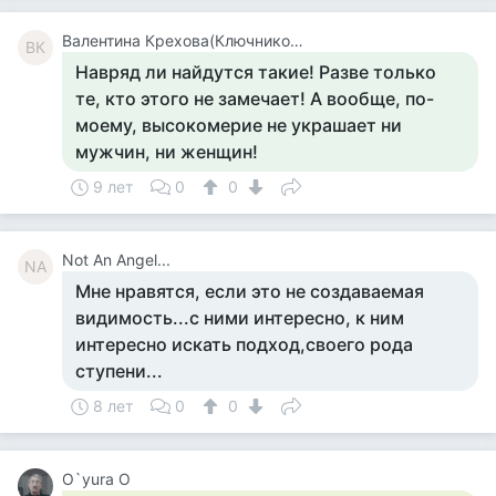
Валентина Крехова(Ключникова)
ВК
Навряд ли найдутся такие! Разве только
те, кто этого не замечает! А вообще, по-
моему, высокомерие не украшает ни
мужчин, ни женщин!
9 лет
0
0
Not An Angel...
NA
Мне нравятся, если это не создаваемая
видимость...с ними интересно, к ним
интересно искать подход,своего рода
ступени...
8 лет
0
0
O`yura O