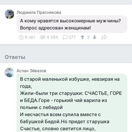
Людмила Преснякова
А кому нравятся высокомерные мужчины?
Вопрос адресован женщинам!
9 лет
4 394
277
5
Ответы
Аслан Эйвазов
В старой маленькой избушке, невзирая на
года,
Жили-были три старушки: СЧАСТЬЕ, ГОРЕ
и БЕДА.Горе - горький чай варила из
полыни с лебедой
И несчастья всем сулила вместе с
бабушкой Бедой.Но придет старушка
Счастье, словно светится лицо,