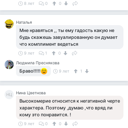
8 лет
0
0
Наталья
Мне нравяться ,, ты ему гадость какую не
будь скажешь завуалированную он думает
что комплимент ведеться
9 лет
1
0
Людмила Преснякова
Браво!!!!!
9 лет
1
Нина Цветнова
НЦ
Высокомерие относится к негативной черте
характера. Поэтому ,думаю ,что вряд ли
кому это понравится. !
9 лет
0
0