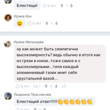
Блестяще!
9 лет
1
Ирина Кон
9 лет
1
Ирина Малышева
ну как может быть симпатична
высокомерность? ведь обычно в итоге как
из грязи в князи..тоже самое и с
высокомерными...типа каждый
алюминиевый тазик мнит себя
хрустальной вазой...
9 лет
1
0
Людмила Преснякова
Блестящий ответ!!!!!
9 лет
1