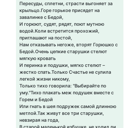
Пересуды, сплетни, страсти выгоняет за
крыльцо.Горе горькое присядет на
завалинке с Бедой,
И горюют, судят, рядят, поют мутною
водой.Коли встретится прохожий,
приглашают на постой,
Нам отказывать негоже, вторят Горюшко с
Бедой.Очень цепкие старушки стелют
мягкую кровать
И перинка и подушки, мягко стелют –
жестко спать.Только Счастье не сулила
легкой жизни никому,
Только тихо говорила: "Выбирайте по
уму."Тихо плакать меж подушек вместе с
Горем и Бедой
Или гнать в шея подружек самой длинною
метлой.Так живут все три старушки,
невзирая на года,
В старой маленькой избушке, не ходил ли