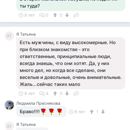
ты туда?
9 лет
0
0
Я Татьяна
ЯТ
Есть мужчины, с виду высокомерные. Но
при близком знакомстве - это
ответственные, принципиальные люди,
всегда знаешь, что они хотят. Да, у них
много дел, но когда все сделано, они
веселые и довольные, очень внимательные.
Жаль...сейчас таких мало
8 лет
4
0
Людмила Преснякова
Браво!!!!
8 лет
1
Я Татьяна
ЯТ