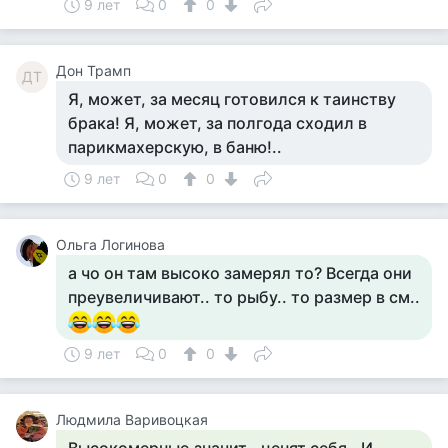
9 лет
0
0
Дон Трамп
ДТ
Я, может, за месяц готовился к таинству
брака! Я, может, за полгода сходил в
парикмахерскую, в баню!..
9 лет
0
0
Ольга Логинова
а чо он там высоко замерял то? Всегда они
преувеличивают.. то рыбу.. то размер в см..
9 лет
0
0
Людмила Варивоцкая