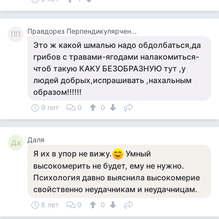
Правдорез Перпендикулярченко
ПП
Это ж какой шмалью надо обдолбаться,да
грибов с травами-ягодами налакомиться-
чтоб такую КАКУ БЕЗОБРАЗНУЮ тут ,у
людей добрых,испрашивать ,нахальным
образом!!!!!!
9 лет
0
0
Даля
Да
Я их в упор не вижу.
Умный
высокомерить не будет, ему не нужно.
Психология давно выяснила высокомерие
свойственно неудачникам и неудачницам.
8 лет
0
0