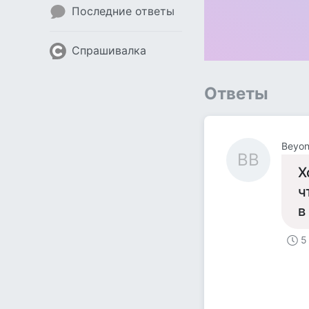
Последние ответы
Спрашивалка
Ответы
Beyon
BB
Х
ч
в
5