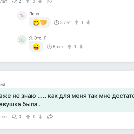
 лет
2
0
Лена
Ле
5 лет
1
Я. Это. Я!
ЯЭ
5 лет
1
лий
аже не знаю ..... как для меня так мне доста
евушка была .
 лет
0
0