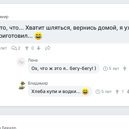
имир
то, что... Хватит шляться, вернись домой, я 
риготовил...
 лет
2
0
Лена
Ле
Ох, что ж это я.. бегу-бегу! )
5 лет
Владимир
Хлеба купи и водки...
5 лет
1
о Беккер