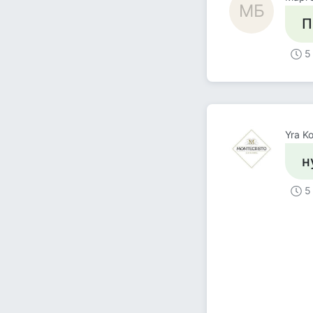
MБ
П
5
Yra K
н
5