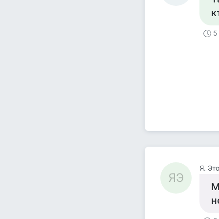
к
5
Я. Это
ЯЭ
М
н