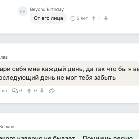
Beyond Birthday
BB
От его лица
5 лет
1
слав
ари себя мне каждый день, да так что бы я в
оследующий день не мог тебя забыть
 лет
0
0
Волков
акого наверно не бывает ,,,Помнишь песню ,,,