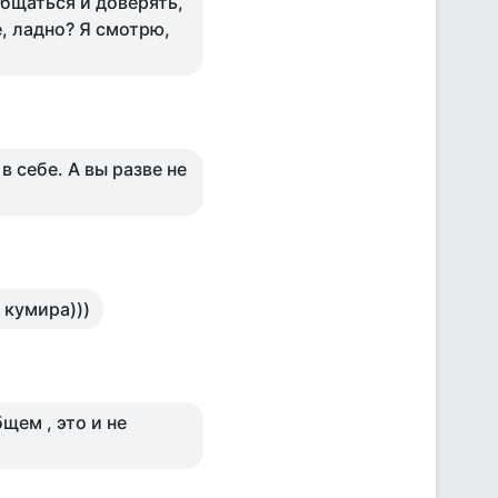
общаться и доверять,
, ладно? Я смотрю,
в себе. А вы разве не
 кумира)))
бщем , это и не