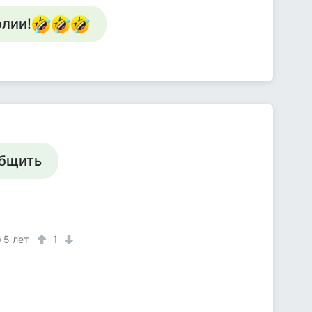
лии!
общить
5 лет
1