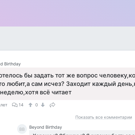
d Birthday
отелось бы задать тот же вопрос человеку,к
то любит,а сам исчез? Заходит каждый день,
 неделю,хотя всё читает
 лет
14
0
Показать все комментарии
Beyond Birthday
BB