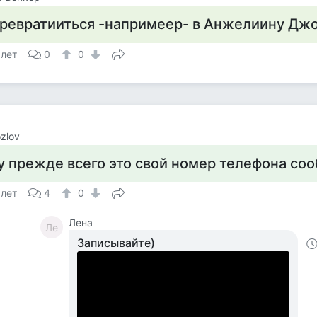
ревратииться -напримеер- в Анжелиину Джо
 лет
0
0
ozlov
у прежде всего это свой номер телефона со
 лет
4
0
Лена
Ле
Записывайте)