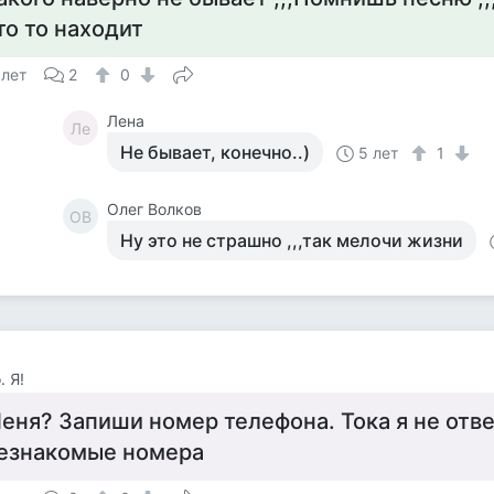
то то находит
 лет
2
0
Лена
Ле
Не бывает, конечно..)
5 лет
1
Олег Волков
ОВ
Ну это не страшно ,,,так мелочи жизни
. Я!
еня? Запиши номер телефона. Тока я не отв
езнакомые номера