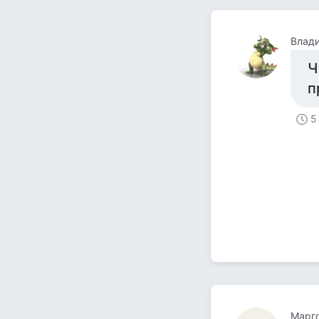
Влад
Ч
п
5
Mарг