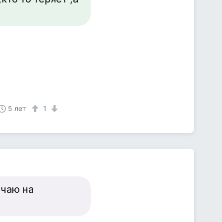
5 лет
1
ечаю на