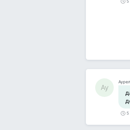
5
Ауре
Ау
д
д
5