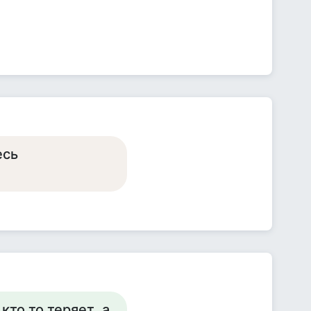
есь
кто то теряет ,а