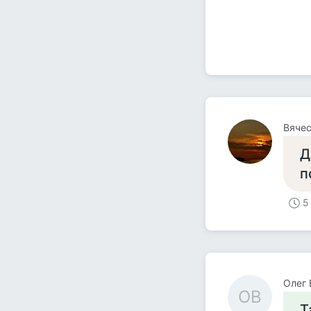
Вяче
Д
п
5
Олег 
ОВ
Т