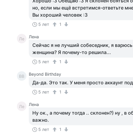
Хорошо :3 Обещаю :3 Я склонен бояться 
но, если мы ещё встретимся-ответьте мне
Вы хороший человек :3
5 лет
1
Лена
Ле
Сейчас я не лучший собеседник, я варюсь 
женщина? Я почему-то решила...
5 лет
1
Beyond Birthday
BB
Да-да. Это так. У меня просто аккаунт под
5 лет
1
Лена
Ле
Ну ок., а почему тогда .. склонен?) ну , в о
важно.
5 лет
1