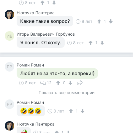
8 лет
1
Нюточка Пантерка
Какие такие вопрос?
8 лет
1
Игорь Валерьевич Горбунов
ИВ
Я понял. Отхожу.
8 лет
1
Роман Роман
РР
Любят не за что-то, а вопреки!)
8 лет
12
0
Показать все комментарии
Роман Роман
РР
8 лет
1
Нюточка Пантерка
8 лет
1