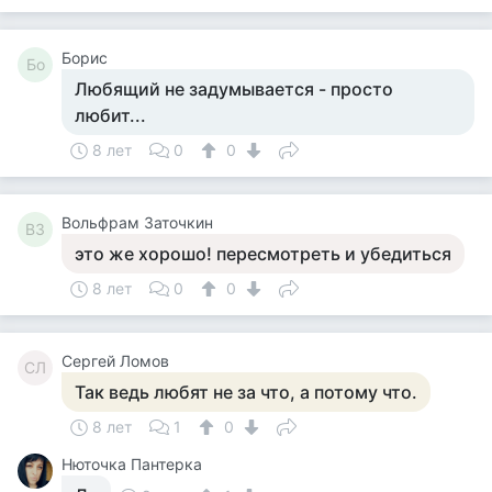
Борис
Бо
Любящий не задумывается - просто
любит...
8 лет
0
0
Вольфрам Заточкин
ВЗ
это же хорошо! пересмотреть и убедиться
8 лет
0
0
Сергей Ломов
СЛ
Так ведь любят не за что, а потому что.
8 лет
1
0
Нюточка Пантерка