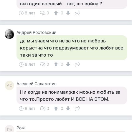
выходил военный.. так, шо война ?
8 лет
0
0
Андрей Ростовский
да мы знаем что не за что но любовь
корыстна что подразумевает что любят все
таки за что то
8 лет
0
0
Алексей Саламатин
АС
Ни когда не понимал;как можно любить за
что то.Просто любят И ВСЕ НА ЭТОМ.
8 лет
0
0
Ром
Ро