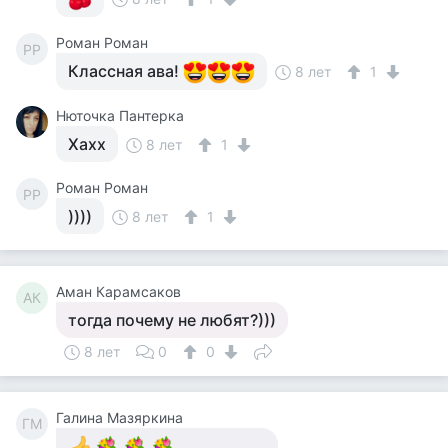
Роман Роман
РР
Классная ава!
8 лет
1
Нюточка Пантерка
Хахх
8 лет
1
Роман Роман
РР
))))
8 лет
1
Аман Карамсаков
АК
тогда почему не любят?)))
8 лет
0
0
Галина Мазяркина
ГМ