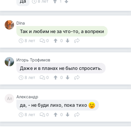
Да
8 лет
1
Dina
Так и любим не за что-то, а вопреки
8 лет
0
0
Игорь Трофимов
Даже и в планах не было спросить.
8 лет
0
0
Александр
Ал
да, - не буди лихо, пока тихо
8 лет
0
0