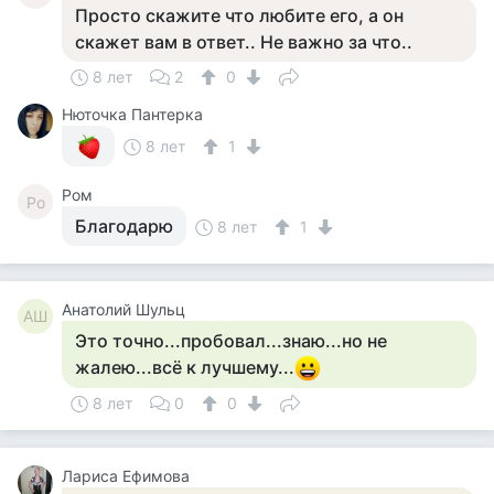
Просто скажите что любите его, а он
скажет вам в ответ.. Не важно за что..
8 лет
2
0
Нюточка Пантерка
8 лет
1
Ром
Ро
Благодарю
8 лет
1
Анатолий Шульц
АШ
Это точно...пробовал...знаю...но не
жалею...всё к лучшему...
8 лет
0
0
Лариса Ефимова