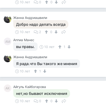
10 лет
0
0
Жанна Андриашвили
Добро надо делать всегда
10 лет
2
0
Аппиа Манес
АМ
вы правы.
10 лет
1
Жанна Андриашвили
Я рада.что Вы такого же мнения
10 лет
1
Айгуль Кайбогарова
АК
нет,но бывают исключения
10 лет
0
0