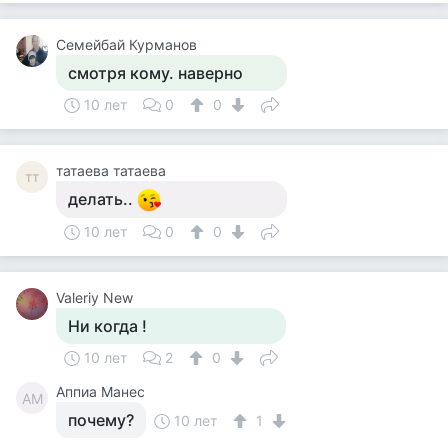
Семейбай Курманов
смотря кому. наверно
10 лет
0
0
татаева татаева
тт
делать..
10 лет
0
0
Valeriy New
Ни когда !
10 лет
2
0
Аппиа Манес
АМ
почему?
10 лет
1