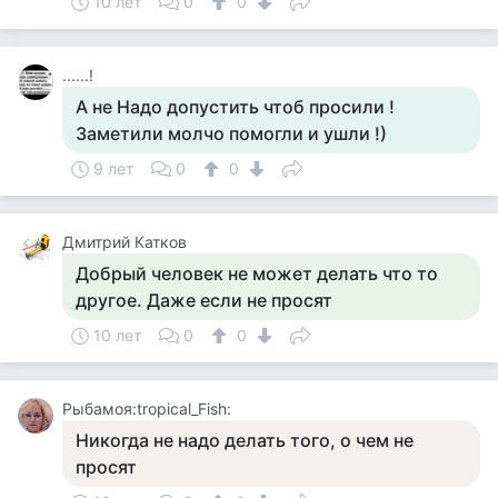
10 лет
0
0
......!
А не Надо допустить чтоб просили !
Заметили молчо помогли и ушли !)
9 лет
0
0
Дмитрий Катков
Добрый человек не может делать что то
другое. Даже если не просят
10 лет
0
0
Рыбамоя:tropical_Fish:
Никогда не надо делать того, о чем не
просят