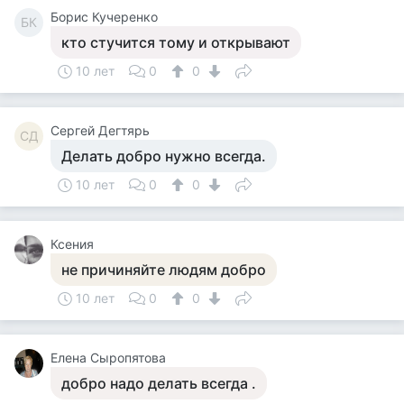
Борис Кучеренко
БК
кто стучится тому и открывают
10 лет
0
0
Сергей Дегтярь
СД
Делать добро нужно всегда.
10 лет
0
0
Ксения
не причиняйте людям добро
10 лет
0
0
Елена Сыропятова
добро надо делать всегда .