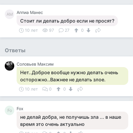
Аппиа Манес
АМ
Стоит ли делать добро если не просят?
10 лет
97
27
0
Ответы
Соловьев Максим
Нет..Доброе вообще нужно делать очень
осторожно..Важнее не делать злое.
10 лет
0
0
Fox
Fo
не делай добра, не получишь зла ... в наше
время это очень актуально