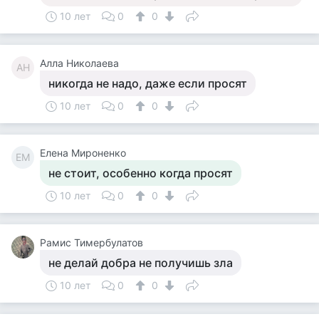
10 лет
0
0
Алла Николаева
АН
никогда не надо, даже если просят
10 лет
0
0
Елена Мироненко
ЕМ
не стоит, особенно когда просят
10 лет
0
0
Рамис Тимербулатов
не делай добра не получишь зла
10 лет
0
0