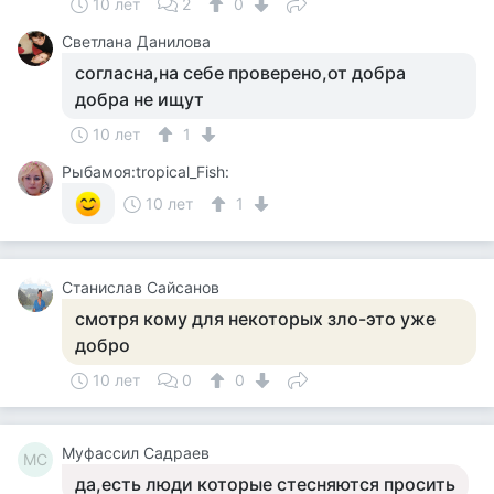
10 лет
2
0
Светлана Данилова
согласна,на себе проверено,от добра
добра не ищут
10 лет
1
Рыбамоя:tropical_Fish:
10 лет
1
Станислав Сайсанов
смотря кому для некоторых зло-это уже
добро
10 лет
0
0
Муфассил Садраев
МС
да,есть люди которые стесняются просить