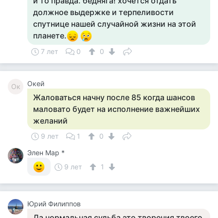
и то правда. бедняга! хочется отдать
должное выдержке и терпеливости
спутнице нашей случайной жизни на этой
планете.
7 лет
0
0
Окей
Ок
Жаловаться начну после 85 когда шансов
маловато будет на исполнение важнейших
желаний
9 лет
1
0
Элен Мар *
9 лет
1
Юрий Филиппов
Да нормальная судьба это творения твоего