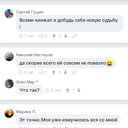
Сергей Гущин
Возми кинжал и добудь себе новую судьбу
!
7 лет
0
0
Николай Нестеров
да скорее всего ей совсем не повезло
9 лет
1
0
Элен Мар *
Что так?
9 лет
1
Марина П.
Эт точно.Моя уже измучилась вся со мной