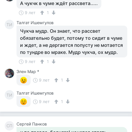
А чукчк в чуме ждёт рассвета.....
9 лет
1
Талгат Ишемгулов
ТИ
Чукча мудр. Он знает, что рассвет
обязательно будет, потому то сидит в чуме
и ждет, а не дергается попусту не мотается
по тундре во мраке. Мудр чукча, ох мудр.
9 лет
1
Элен Мар *
9 лет
1
Талгат Ишемгулов
ТИ
9 лет
1
Сергей Панков
СП