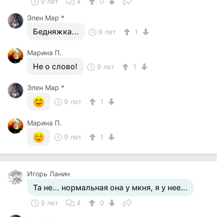
9 лет
4
0
Элен Мар *
Бедняжка...
9 лет
1
Марина П.
Не о слово!
9 лет
1
Элен Мар *
9 лет
1
Марина П.
9 лет
1
Игорь Ланин
Та не... нормальная она у мкня, я у нее...
9 лет
4
0