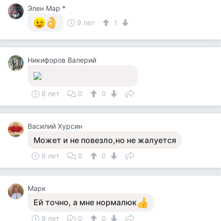
Элен Мар *
9 лет
1
Никифоров Валерий
8 лет
0
0
Василий Хурсин
Может и не повезло,но не жалуется
8 лет
0
0
Марк
Ей точно, а мне нормалюк
9 лет
0
0