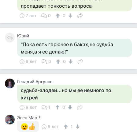
пропадает тонкость вопроса
7 лет
0
0
Юрий
Юр
"Пока есть горючее в баках,не судьба
меня,а я её делаю!"
8 лет
0
0
Генадий Аргунов
судьба-злодей...но мы ее немного по
хитрей
9 лет
1
0
Элен Мар *
9 лет
1