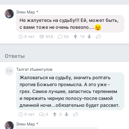
Элен Мар *
Не жалуетесь на судьбу!!! Ей, может быть,
с вами тоже не очень повезло....
9 лет
958
56
19
Ответы
Талгат Ишемгулов
ТИ
Жаловаться на судьбу, значить роптать
против Божьего промысла. А это уже -
грех. Самое лучшее, запастись терпением
и пережить черную полосу-после самой
длинной ночи...обязательно будет рассвет.
9 лет
4
0
Элен Мар *