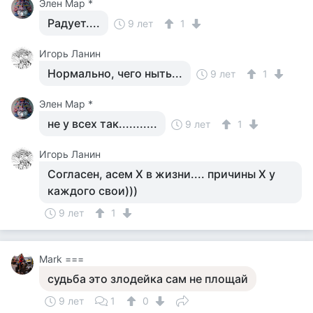
Элен Мар *
Радует....
9 лет
1
Игорь Ланин
Нормально, чего ныть...
9 лет
1
Элен Мар *
не у всех так...........
9 лет
1
Игорь Ланин
Согласен, асем Х в жизни.... причины Х у
каждого свои)))
9 лет
1
Mark ===
судьба это злодейка сам не площай
9 лет
1
0