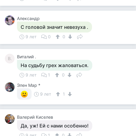
Александр
С головой значит невезуха .
9 лет
0
0
Виталий .
В.
На судьбу грех жаловаться.
9 лет
1
0
Элен Мар *
9 лет
1
Валерий Киселев
Да, уж! Ей с нами особенно!
9 лет
1
0