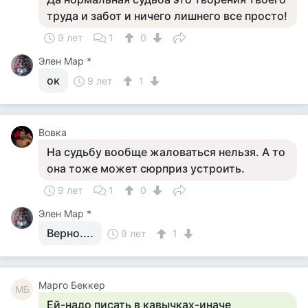
труда и забот и ничего лишнего все просто!
9 лет
1
0
Элен Мар *
ок
9 лет
1
Вовка
На судьбу вообще жаловаться нельзя. А то
она тоже может сюрприз устроить.
9 лет
1
0
Элен Мар *
Верно....
9 лет
1
Mарго Беккер
MБ
Ей-надо писать в кавычках-иначе