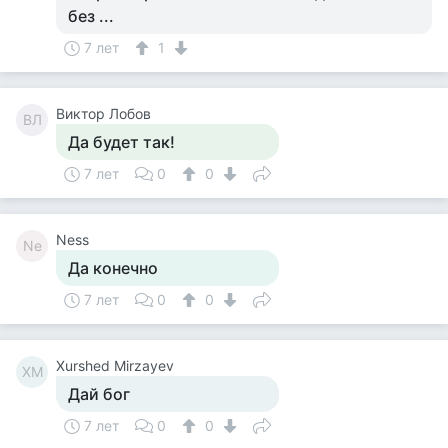
без ...
7 лет
1
Виктор Лобов
ВЛ
Да будет так!
7 лет
0
0
Ness
Ne
Да конечно
7 лет
0
0
Xurshed Mirzayev
XM
Дай бог
7 лет
0
0