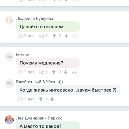
Людмила Бушуева
ЛБ
Давайте пожелаем
7 лет
0
0
Мечтая
Ме
Почему медленно?
7 лет
1
0
Влюбленный В Жизнь)))
ВВ
Когда жизнь интересно ..зачем быстрее ?)
7 лет
1
Лев Дувидович Перкис
А место то какое?