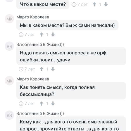
Что в каком месте?
7 лет
1
Марго Королева
МК
Мы в каком месте? Вы ж сами написали)
7 лет
1
Влюбленный В Жизнь)))
ВВ
Надо понять смысл вопроса а не орф
ошибки ловит ..удачи
7 лет
1
Марго Королева
МК
Как понять смысл, когда полная
бессмыслица?
7 лет
1
Влюбленный В Жизнь)))
ВВ
Кому как ..для кого то очень смысленный
вопрос..прочитайте ответы ..а для кого то