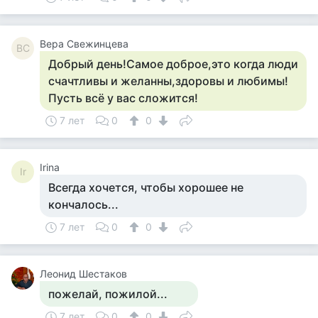
Вера Свежинцева
ВС
Добрый день!Самое доброе,это когда люди
счачтливы и желанны,здоровы и любимы!
Пусть всё у вас сложится!
7 лет
0
0
Irina
Ir
Всегда хочется, чтобы хорошее не
кончалось...
7 лет
0
0
Леонид Шестаков
пожелай, пожилой...
7 лет
0
0