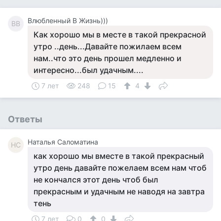
Влюбленный В Жизнь)))
ВВ
Как хорошо мы в месте в такой прекрасной
утро ..день...Давайте пожилаем всем
нам..что это день прошел медленно и
интересно...был удачным....
7 лет
248
15
4
Ответы
Наталья Саломатина
НС
как хорошо мы вместе в такой прекрасный
утро день давайте пожелаем всем нам чтоб
не кончался этот день чтоб был
прекрасным и удачным не наводя на завтра
тень
7 лет
0
0