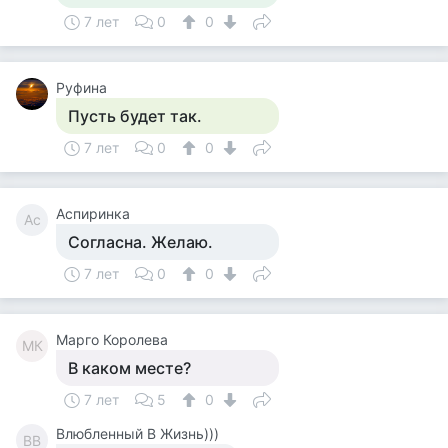
7 лет
0
0
Руфина
Пусть будет так.
7 лет
0
0
Аспиринка
Ас
Согласна. Желаю.
7 лет
0
0
Марго Королева
МК
В каком месте?
7 лет
5
0
Влюбленный В Жизнь)))
ВВ